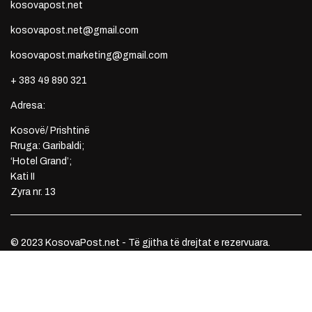
kosovapost.net
kosovapost.net@gmail.com
kosovapost.marketing@gmail.com
+ 383 49 890 321
Adresa:
Kosovë/ Prishtinë
Rruga: Garibaldi;
‘Hotel Grand’;
Kati II
Zyra nr. 13
© 2023 KosovaPost.net - Të gjitha të drejtat e rezervuara.