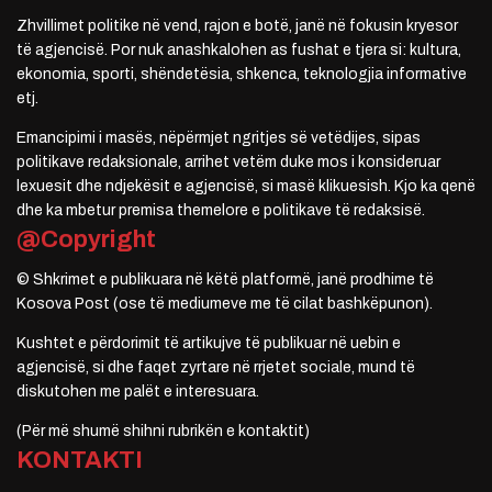
Zhvillimet politike në vend, rajon e botë, janë në fokusin kryesor
të agjencisë. Por nuk anashkalohen as fushat e tjera si: kultura,
ekonomia, sporti, shëndetësia, shkenca, teknologjia informative
etj.
Emancipimi i masës, nëpërmjet ngritjes së vetëdijes, sipas
politikave redaksionale, arrihet vetëm duke mos i konsideruar
lexuesit dhe ndjekësit e agjencisë, si masë klikuesish. Kjo ka qenë
dhe ka mbetur premisa themelore e politikave të redaksisë.
@Copyright
© Shkrimet e publikuara në këtë platformë, janë prodhime të
Kosova Post (ose të mediumeve me të cilat bashkëpunon).
Kushtet e përdorimit të artikujve të publikuar në uebin e
agjencisë, si dhe faqet zyrtare në rrjetet sociale, mund të
diskutohen me palët e interesuara.
(Për më shumë shihni rubrikën e kontaktit)
KONTAKTI