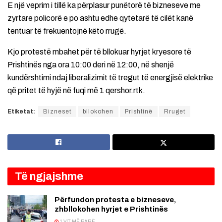
E një veprim i tillë ka përplasur punëtorë të bizneseve me
zyrtare policorë e po ashtu edhe qytetarë të cilët kanë
tentuar të frekuentojnë këto rrugë.
Kjo protestë mbahet për të bllokuar hyrjet kryesore të
Prishtinës nga ora 10:00 deri në 12:00, në shenjë
kundërshtimi ndaj liberalizimit të tregut të energjisë elektrike
që pritet të hyjë në fuqi më 1 qershor.rtk.
Etiketat:
Bizneset
bllokohen
Prishtinë
Rruget
Të ngjajshme
Përfundon protesta e bizneseve,
zhbllokohen hyrjet e Prishtinës
1 VIT MË PARË