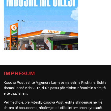
IMPRESUM
Kosova Post është Agjenci e Lajmeve me seli në Prishtinë. Është
themeluar në vitin 2016, duke pasur për mision informimin e drejtë
e të paanshëm.
Për rrjedhojë, prej vitesh, Kosova Post, është shndërruar në një
dritare të besueshme, nëpërmjet së cilës informohen qytetarët.