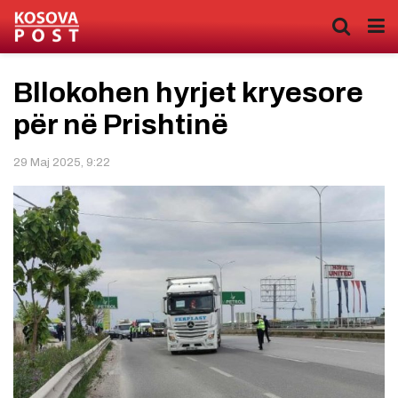
Bllokohen hyrjet kryesore
për në Prishtinë
29 Maj 2025, 9:22