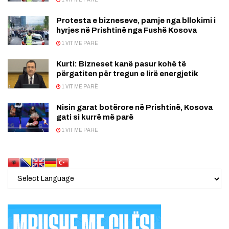
Protesta e bizneseve, pamje nga bllokimi i
hyrjes në Prishtinë nga Fushë Kosova
1 VIT MË PARË
Kurti: Bizneset kanë pasur kohë të
përgatiten për tregun e lirë energjetik
1 VIT MË PARË
Nisin garat botërore në Prishtinë, Kosova
gati si kurrë më parë
1 VIT MË PARË