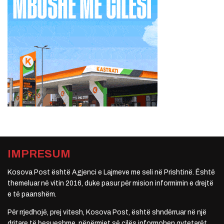
IMPRESUM
Kosova Post është Agjenci e Lajmeve me seli në Prishtinë. Është
themeluar në vitin 2016, duke pasur për mision informimin e drejtë
e të paanshëm.
Për rrjedhojë, prej vitesh, Kosova Post, është shndërruar në një
dritare të besueshme, nëpërmjet së cilës informohen qytetarët.