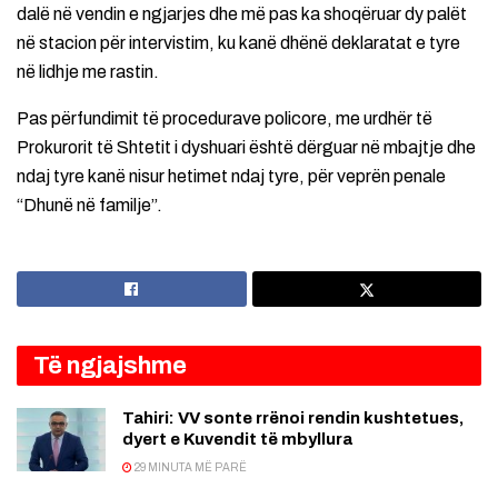
dalë në vendin e ngjarjes dhe më pas ka shoqëruar dy palët
në stacion për intervistim, ku kanë dhënë deklaratat e tyre
në lidhje me rastin.
Pas përfundimit të procedurave policore, me urdhër të
Prokurorit të Shtetit i dyshuari është dërguar në mbajtje dhe
ndaj tyre kanë nisur hetimet ndaj tyre, për veprën penale
“Dhunë në familje”.
Të ngjajshme
Tahiri: VV sonte rrënoi rendin kushtetues,
dyert e Kuvendit të mbyllura
29 MINUTA MË PARË