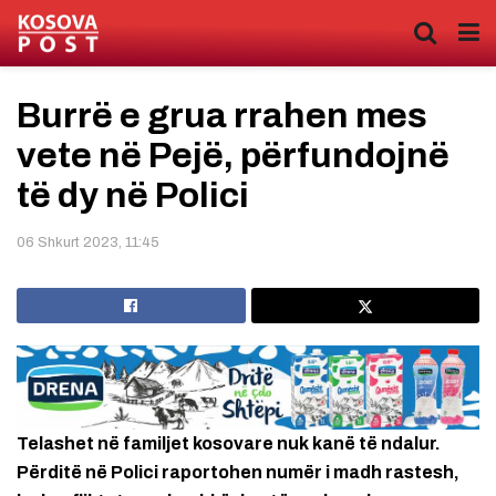
Burrë e grua rrahen mes
vete në Pejë, përfundojnë
të dy në Polici
06 Shkurt 2023, 11:45
Telashet në familjet kosovare nuk kanë të ndalur.
Përditë në Polici raportohen numër i madh rastesh,