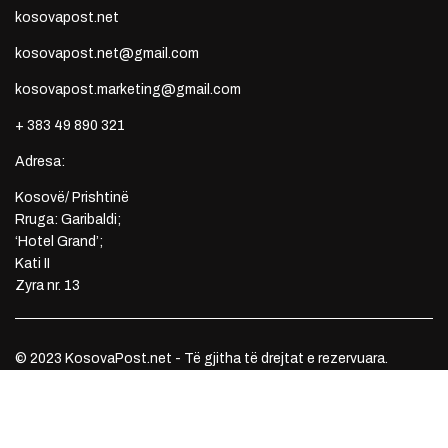
kosovapost.net
kosovapost.net@gmail.com
kosovapost.marketing@gmail.com
+ 383 49 890 321
Adresa:
Kosovë/ Prishtinë
Rruga: Garibaldi;
‘Hotel Grand’;
Kati II
Zyra nr. 13
© 2023 KosovaPost.net - Të gjitha të drejtat e rezervuara.