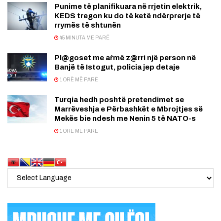
Punime të planifikuara në rrjetin elektrik,
KEDS tregon ku do të ketë ndërprerje të
rrymës të shtunën
45 MINUTA MË PARË
Pl@goset me aŕmë z@rri një person në
Banjë të Istogut, policia jep detaje
1 ORË MË PARË
Turqia hedh poshtë pretendimet se
Marrëveshja e Përbashkët e Mbrojtjes së
Mekës bie ndesh me Nenin 5 të NATO-s
1 ORË MË PARË