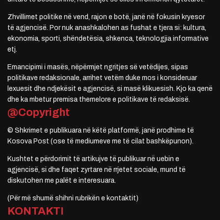
Zhvillimet politike në vend, rajon e botë, janë në fokusin kryesor
të agjencisë. Por nuk anashkalohen as fushat e tjera si: kultura,
ekonomia, sporti, shëndetësia, shkenca, teknologjia informative
etj.
Emancipimi i masës, nëpërmjet ngritjes së vetëdijes, sipas
politikave redaksionale, arrihet vetëm duke mos i konsideruar
lexuesit dhe ndjekësit e agjencisë, si masë klikuesish. Kjo ka qenë
dhe ka mbetur premisa themelore e politikave të redaksisë.
@Copyright
© Shkrimet e publikuara në këtë platformë, janë prodhime të
Kosova Post (ose të mediumeve me të cilat bashkëpunon).
Kushtet e përdorimit të artikujve të publikuar në uebin e
agjencisë, si dhe faqet zyrtare në rrjetet sociale, mund të
diskutohen me palët e interesuara.
(Për më shumë shihni rubrikën e kontaktit)
KONTAKTI