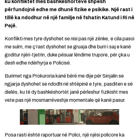
ku konfliktet mes bashkëshortëve shpesh
përfundojnë edhe me dhunë fizike e psikike. Një rast i
tillë ka ndodhur në një familje në fshatin Katund i Ri në
Pejë.
Konflikti mes tyre dyshohet se nisi pas një zënke, e cila pasoi
me sulm, me ç’rast dyshohet se gruaja dhe burri i saj e kanë
goditur njëri-tjetrin, duke pësuar lëndime trupore, për çka u
desh edhe ndërhyrja e Policisë.
Burimet nga Prokuroria kanë bërë me dije për Sinjalin se
ngjarja dyshohet se ndodhi në shtëpinë e tyre, pasditen e së
dielës, ku të dy bashkëshortët janë përleshur fizikisht mes
vete pas një mosmarrëveshje momentale që kanë pasur.
Posa rasti është raportuar në Polici, një njësi policore ka