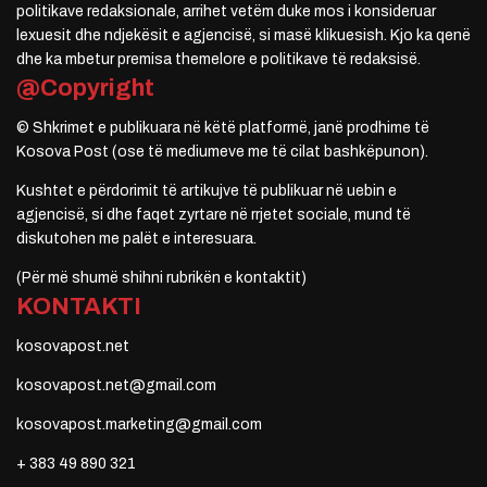
politikave redaksionale, arrihet vetëm duke mos i konsideruar
lexuesit dhe ndjekësit e agjencisë, si masë klikuesish. Kjo ka qenë
dhe ka mbetur premisa themelore e politikave të redaksisë.
@Copyright
© Shkrimet e publikuara në këtë platformë, janë prodhime të
Kosova Post (ose të mediumeve me të cilat bashkëpunon).
Kushtet e përdorimit të artikujve të publikuar në uebin e
agjencisë, si dhe faqet zyrtare në rrjetet sociale, mund të
diskutohen me palët e interesuara.
(Për më shumë shihni rubrikën e kontaktit)
KONTAKTI
kosovapost.net
kosovapost.net@gmail.com
kosovapost.marketing@gmail.com
+ 383 49 890 321