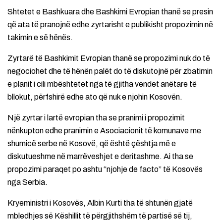
Shtetet e Bashkuara dhe Bashkimi Evropian thanë se presin
që ata të pranojnë edhe zyrtarisht e publikisht propozimin në
takimin e së hënës.
Zyrtarë të Bashkimit Evropian thanë se propozimi nuk do të
negociohet dhe të hënën palët do të diskutojnë për zbatimin
e planit i cili mbështetet nga të gjitha vendet anëtare të
bllokut, përfshirë edhe ato që nuk e njohin Kosovën.
Një zyrtar i lartë evropian tha se pranimi i propozimit
nënkupton edhe pranimin e Asociacionit të komunave me
shumicë serbe në Kosovë, që është çështja më e
diskutueshme në marrëveshjet e deritashme. Ai tha se
propozimi paraqet po ashtu “njohje de facto” të Kosovës
nga Serbia.
Kryeministri i Kosovës, Albin Kurti tha të shtunën gjatë
mbledhjes së Këshillit të përgjithshëm të partisë së tij,