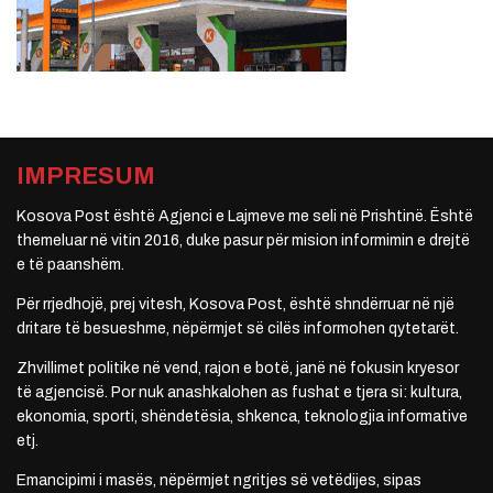
IMPRESUM
Kosova Post është Agjenci e Lajmeve me seli në Prishtinë. Është
themeluar në vitin 2016, duke pasur për mision informimin e drejtë
e të paanshëm.
Për rrjedhojë, prej vitesh, Kosova Post, është shndërruar në një
dritare të besueshme, nëpërmjet së cilës informohen qytetarët.
Zhvillimet politike në vend, rajon e botë, janë në fokusin kryesor
të agjencisë. Por nuk anashkalohen as fushat e tjera si: kultura,
ekonomia, sporti, shëndetësia, shkenca, teknologjia informative
etj.
Emancipimi i masës, nëpërmjet ngritjes së vetëdijes, sipas