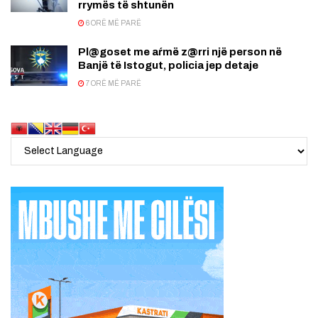
rrymës të shtunën
6 ORË MË PARË
Pl@goset me aŕmë z@rri një person në
Banjë të Istogut, policia jep detaje
7 ORË MË PARË