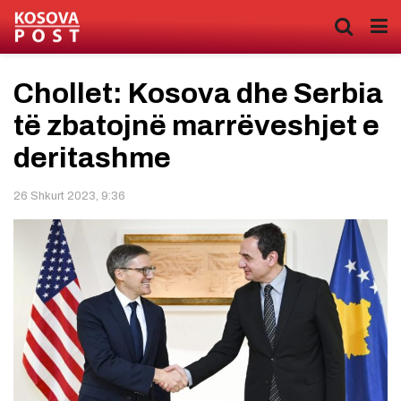
Chollet: Kosova dhe Serbia
të zbatojnë marrëveshjet e
deritashme
26 Shkurt 2023, 9:36