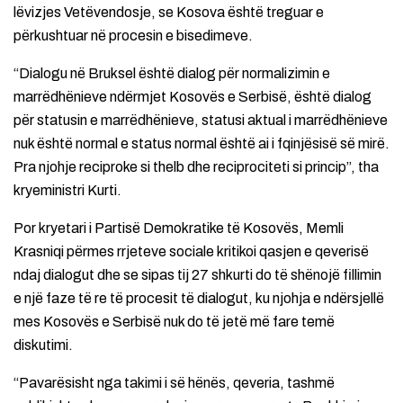
lëvizjes Vetëvendosje, se Kosova është treguar e
përkushtuar në procesin e bisedimeve.
“Dialogu në Bruksel është dialog për normalizimin e
marrëdhënieve ndërmjet Kosovës e Serbisë, është dialog
për statusin e marrëdhënieve, statusi aktual i marrëdhënieve
nuk është normal e status normal është ai i fqinjësisë së mirë.
Pra njohje reciproke si thelb dhe reciprociteti si princip”, tha
kryeministri Kurti.
Por kryetari i Partisë Demokratike të Kosovës, Memli
Krasniqi përmes rrjeteve sociale kritikoi qasjen e qeverisë
ndaj dialogut dhe se sipas tij 27 shkurti do të shënojë fillimin
e një faze të re të procesit të dialogut, ku njohja e ndërsjellë
mes Kosovës e Serbisë nuk do të jetë më fare temë
diskutimi.
“Pavarësisht nga takimi i së hënës, qeveria, tashmë