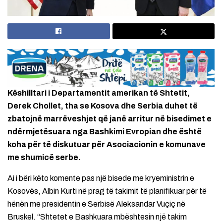
Këshilltari i Departamentit amerikan të Shtetit,
Derek Chollet, tha se Kosova dhe Serbia duhet të
zbatojnë marrëveshjet që janë arritur në bisedimet e
ndërmjetësuara nga Bashkimi Evropian dhe është
koha për të diskutuar për Asociacionin e komunave
me shumicë serbe.
Ai i bëri këto komente pas një bisede me kryeministrin e
Kosovës, Albin Kurti në prag të takimit të planifikuar për të
hënën me presidentin e Serbisë Aleksandar Vuçiç në
Bruskel. “Shtetet e Bashkuara mbështesin një takim