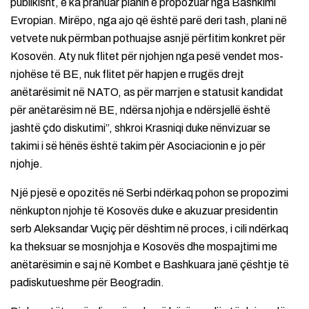
publikisht, e ka pranuar planin e propozuar nga Bashkimi
Evropian. Mirëpo, nga ajo që është parë deri tash, plani në
vetvete nuk përmban pothuajse asnjë përfitim konkret për
Kosovën. Aty nuk flitet për njohjen nga pesë vendet mos-
njohëse të BE, nuk flitet për hapjen e rrugës drejt
anëtarësimit në NATO, as për marrjen e statusit kandidat
për anëtarësim në BE, ndërsa njohja e ndërsjellë është
jashtë çdo diskutimi”, shkroi Krasniqi duke nënvizuar se
takimi i së hënës është takim për Asociacionin e jo për
njohje.
Një pjesë e opozitës në Serbi ndërkaq pohon se propozimi
nënkupton njohje të Kosovës duke e akuzuar presidentin
serb Aleksandar Vuçiç për dështim në proces, i cili ndërkaq
ka theksuar se mosnjohja e Kosovës dhe mospajtimi me
anëtarësimin e saj në Kombet e Bashkuara janë çështje të
padiskutueshme për Beogradin.