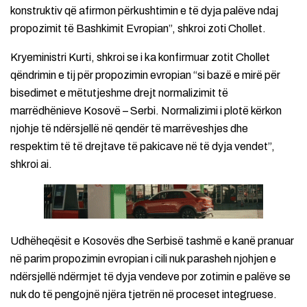
konstruktiv që afirmon përkushtimin e të dyja palëve ndaj
propozimit të Bashkimit Evropian”, shkroi zoti Chollet.
Kryeministri Kurti, shkroi se i ka konfirmuar zotit Chollet
qëndrimin e tij për propozimin evropian “si bazë e mirë për
bisedimet e mëtutjeshme drejt normalizimit të
marrëdhënieve Kosovë – Serbi. Normalizimi i plotë kërkon
njohje të ndërsjellë në qendër të marrëveshjes dhe
respektim të të drejtave të pakicave në të dyja vendet”,
shkroi ai.
Udhëheqësit e Kosovës dhe Serbisë tashmë e kanë pranuar
në parim propozimin evropian i cili nuk parasheh njohjen e
ndërsjellë ndërmjet të dyja vendeve por zotimin e palëve se
nuk do të pengojnë njëra tjetrën në proceset integruese.