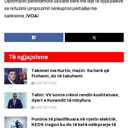
Diplomatët perëndimorë ua kanë bërë me dije të dyja palëve
se refuzimi i propozimit nënkupton përballje me
sanksione.
/VOA/
Të ngjajshme
Takimet me Kurtin, Haziri: Sa herë që
ftohemi, do të takohemi
5 ORË MË PARË
Tahiri: VV sonte rrënoi rendin kushtetues,
dyert e Kuvendit të mbyllura
6 ORË MË PARË
Punime të planifikuara në rrjetin elektrik,
KEDS tregon ku do të ketë ndërprerje të