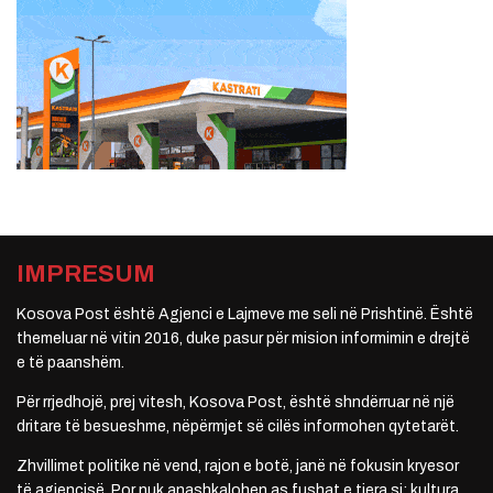
IMPRESUM
Kosova Post është Agjenci e Lajmeve me seli në Prishtinë. Është
themeluar në vitin 2016, duke pasur për mision informimin e drejtë
e të paanshëm.
Për rrjedhojë, prej vitesh, Kosova Post, është shndërruar në një
dritare të besueshme, nëpërmjet së cilës informohen qytetarët.
Zhvillimet politike në vend, rajon e botë, janë në fokusin kryesor
të agjencisë. Por nuk anashkalohen as fushat e tjera si: kultura,