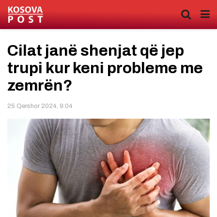
Cilat janë shenjat që jep
trupi kur keni probleme me
zemrën?
25 Qershor 2024, 9:04