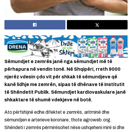
Sëmundjet e zemrës janë nga sëmundjet më të
përhapura në vendin tonë. Në Shqipëri, rreth 9000
njerëz vdesin çdo vit për shkak të sëmundjeve që
kanë lidhje me zemrën, sipas të dhënave të Institutit
të Shëndetit Publik. Sëmundjet kardiovaskulare janë
shkaktare të shumë vdekjeve në botë.
Ato përfshijnë edhe difektet e zemrës, aritminë dhe
sëmundjen e arterieve koronare, thote agroweb.org.
Shëndeti i zemrës përmirësohet nëse ushqeheni mirë si dhe