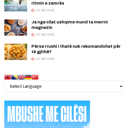
ritmin e zemrës
1 VIT MË PARË
Ja nga cilat ushqime mund ta merrni
magnezin
1 VIT MË PARË
Përse rrushi i thatë nuk rekomandohet për
të gjithë?
1 VIT MË PARË