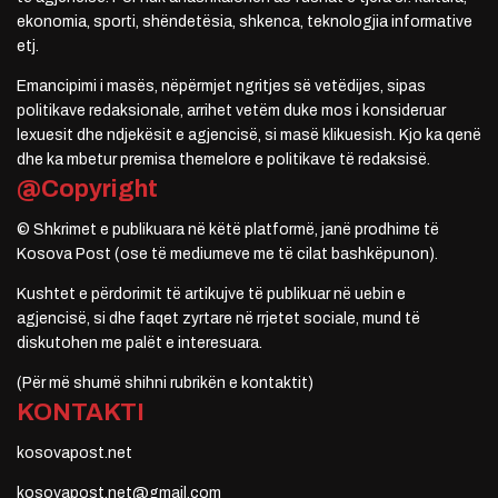
ekonomia, sporti, shëndetësia, shkenca, teknologjia informative
etj.
Emancipimi i masës, nëpërmjet ngritjes së vetëdijes, sipas
politikave redaksionale, arrihet vetëm duke mos i konsideruar
lexuesit dhe ndjekësit e agjencisë, si masë klikuesish. Kjo ka qenë
dhe ka mbetur premisa themelore e politikave të redaksisë.
@Copyright
© Shkrimet e publikuara në këtë platformë, janë prodhime të
Kosova Post (ose të mediumeve me të cilat bashkëpunon).
Kushtet e përdorimit të artikujve të publikuar në uebin e
agjencisë, si dhe faqet zyrtare në rrjetet sociale, mund të
diskutohen me palët e interesuara.
(Për më shumë shihni rubrikën e kontaktit)
KONTAKTI
kosovapost.net
kosovapost.net@gmail.com