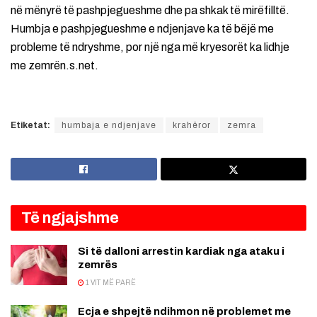
në mënyrë të pashpjegueshme dhe pa shkak të mirëfilltë.
Humbja e pashpjegueshme e ndjenjave ka të bëjë me
probleme të ndryshme, por një nga më kryesorët ka lidhje
me zemrën.s.net.
Etiketat:
humbaja e ndjenjave
krahëror
zemra
Të ngjajshme
Si të dalloni arrestin kardiak nga ataku i
zemrës
1 VIT MË PARË
Ecja e shpejtë ndihmon në problemet me