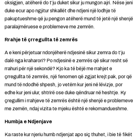
oksigjen, atëherë do t’ju duket sikur ju mungon ajri. Nëse jeni
duke ecur apo ngjitur shkallët dhe ndjeni një lodhje të
pakuptueshme që ju pengon atëherë mund të jetë një shenjë
paralajmëruese e problemeve me zemrën.
Rrahje të çrregullta të zemrës
A e keni përjetuar ndonjëherë ndjesinë sikur zemra do t’ju
dalë nga kraharori? Po ndjesinë e zemrës që sikur resht së
rrahuri për një sekondë? Kjo ka të bëjë me rrahjet e
çrregullta të zemrës, një fenomen që zgjat krejt pak, por që
mund të ndodhë shpesh, jo vetëm kur jeni në lëvizje, por
edhe kur jeni ulur, shtrirë ose duke qëndruar në heshtje. Ky
çregullim i rrahjeve të zemrës është një shenjë e problemeve
me zemën, ndaj vizita te mjeku është e rekomandueshme.
Humbja e Ndjenjave
Ka raste kur njeriu humb ndjenjat apo siç thuhet, i bie të fikët