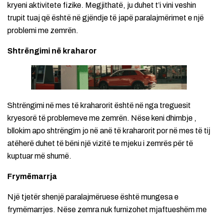
kryeni aktivitete fizike. Megjithatë, ju duhet t’i vini veshin
trupit tuaj që është në gjëndje të japë paralajmërimet e një
problemi me zemrën.
Shtrëngimi në kraharor
Shtrëngimi në mes të kraharorit është në nga treguesit
kryesorë të problemeve me zemrën. Nëse keni dhimbje ,
bllokim apo shtrëngim jo në anë të kraharorit por në mes të tij
atëherë duhet të bëni një vizitë te mjeku i zemrës për të
kuptuar më shumë.
Frymëmarrja
Një tjetër shenjë paralajmëruese është mungesa e
frymëmarrjes. Nëse zemra nuk furnizohet mjaftueshëm me