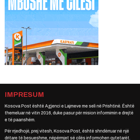
IMPRESUM
Kosova Post është Agjenci e Lajmeve me seli në Prishtinë. Është
themeluar në vitin 2016, duke pasur për mision informimin e drejtë
e të paanshëm.
Për rrjedhojë, prej vitesh, Kosova Post, është shndërruar në një
dritare të besueshme, nëpërmjet së cilës informohen qytetarët.