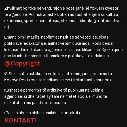
Zhvillimet politike në vend, rajon e botë, janë në fokusin kryesor
të agjencisë. Por nuk anashkalohen as fushat e tjera si: kultura,
ekonomia, sporti, shëndetësia, shkenca, teknologjia informative
etj.
Emancipimi i masës, nëpërmjet ngritjes së vetëdijes, sipas
politikave redaksionale, arrihet vetëm duke mos i konsideruar
lexuesit dhe ndjekësit e agjencisë, si masë klikuesish. Kjo ka qenë
dhe ka mbetur premisa themelore e politikave të redaksisë.
@Copyright
© Shkrimet e publikuara në këtë platformë, janë prodhime të
Kosova Post (ose të mediumeve me të cilat bashkëpunon).
Kushtet e përdorimit të artikujve të publikuar në uebin e
agjencisë, si dhe faqet zyrtare në rrjetet sociale, mund të
diskutohen me palët e interesuara.
(Për më shumë shihni rubrikën e kontaktit)
KONTAKTI