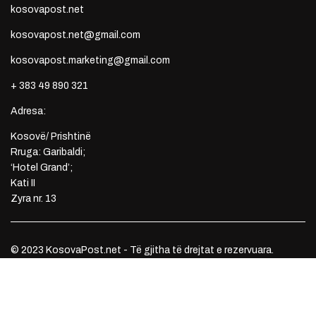
kosovapost.net
kosovapost.net@gmail.com
kosovapost.marketing@gmail.com
+ 383 49 890 321
Adresa:
Kosovë/ Prishtinë
Rruga: Garibaldi;
‘Hotel Grand’;
Kati II
Zyra nr. 13
© 2023 KosovaPost.net - Të gjitha të drejtat e rezervuara.