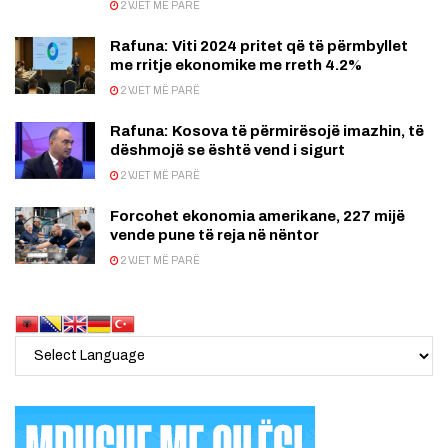
2 VJET MË PARË
Rafuna: Viti 2024 pritet që të përmbyllet
me rritje ekonomike me rreth 4.2%
2 VJET MË PARË
Rafuna: Kosova të përmirësojë imazhin, të
dëshmojë se është vend i sigurt
2 VJET MË PARË
Forcohet ekonomia amerikane, 227 mijë
vende pune të reja në nëntor
2 VJET MË PARË