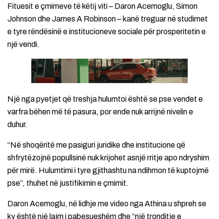
Fituesit e çmimeve të këtij viti – Daron Acemoglu, Simon
Johnson dhe James A Robinson – kanë treguar në studimet
e tyre rëndësinë e institucioneve sociale për prosperitetin e
një vendi.
Një nga pyetjet që treshja hulumtoi është se pse vendet e
varfra bëhen më të pasura, por ende nuk arrijnë nivelin e
duhur.
“Në shoqëritë me pasiguri juridike dhe institucione që
shfrytëzojnë popullsinë nuk krijohet asnjë rritje apo ndryshim
për mirë. Hulumtimi i tyre gjithashtu na ndihmon të kuptojmë
pse”, thuhet në justifikimin e çmimit.
Daron Acemoglu, në lidhje me video nga Athina u shpreh se
ky është një lajm i pabesueshëm dhe “një tronditje e