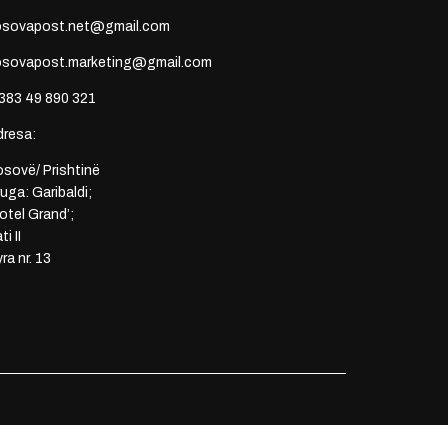
osovapost.net@gmail.com
osovapost.marketing@gmail.com
383 49 890 321
dresa:
sovë/ Prishtinë
uga: Garibaldi;
otel Grand’;
ti II
ra nr. 13