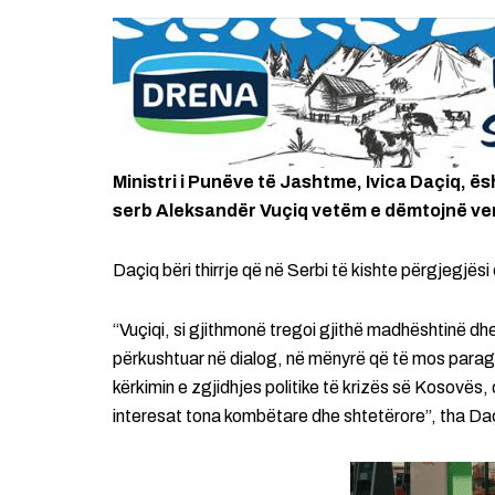
Ministri i Punëve të Jashtme, Ivica Daçiq, ës
serb Aleksandër Vuçiq vetëm e dëmtojnë ven
Daçiq bëri thirrje që në Serbi të kishte përgjegjësi 
“Vuçiqi, si gjithmonë tregoi gjithë madhështinë dh
përkushtuar në dialog, në mënyrë që të mos parag
kërkimin e zgjidhjes politike të krizës së Kosovës,
interesat tona kombëtare dhe shtetërore”, tha Da