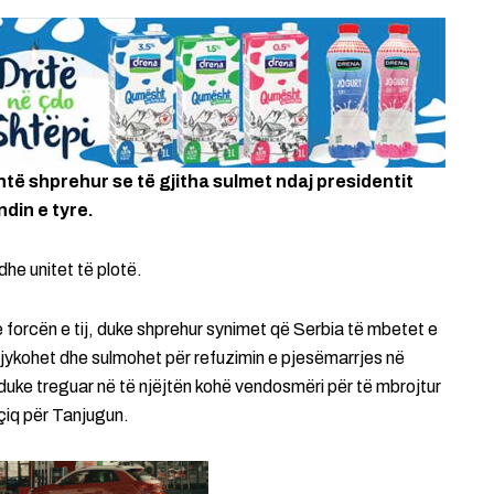
htë shprehur se të gjitha sulmet ndaj presidentit
din e tyre.
dhe unitet të plotë.
e forcën e tij, duke shprehur synimet që Serbia të mbetet e
jykohet dhe sulmohet për refuzimin e pjesëmarrjes në
 duke treguar në të njëjtën kohë vendosmëri për të mbrojtur
çiq për Tanjugun.