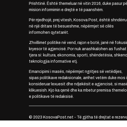
Prishtinë. Është themeluar në vitin 2016, duke pasur pë
mision informimin e drejtë e të paanshëm.
Për rrjedhojë, prej vitesh, Kosova Post, është shndërru
në një dritare të besueshme, nëpërmjet së cilës
informohen qytetarët.
Zhvillimet politike në vend, rajon e botë, janë në fokusi
kryesor të agjencisë. Por nuk anashkalohen as fushat
tjera si: kultura, ekonomia, sporti, shëndetësia, shkenc
teknologjia informative etj.
Emancipimi i masës, nëpërmjet ngritjes së vetëdijes,
sipas politikave redaksionale, arrihet vetëm duke mos i
konsideruar lexuesit dhe ndjekësit e agjencisë, si mas
klikuesish. Kjo ka qenë dhe ka mbetur premisa themelo
e politikave të redaksisë.
© 2023 KosovaPost.net - Të gjitha të drejtat e rezerv