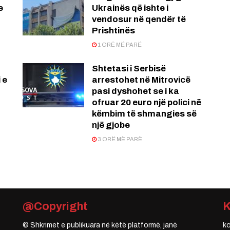
e
Ukrainës që ishte i
vendosur në qendër të
Prishtinës
1 ORË MË PARË
Shtetasi i Serbisë
 e
arrestohet në Mitrovicë
pasi dyshohet se i ka
ofruar 20 euro një polici në
këmbim të shmangies së
një gjobe
3 ORË MË PARË
@Copyright
© Shkrimet e publikuara në këtë platformë, janë
k