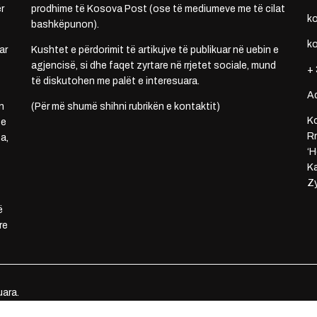
r
prodhime të Kosova Post (ose të mediumeve me të cilat
k
bashkëpunon).
k
ar
Kushtet e përdorimit të artikujve të publikuar në uebin e
agjencisë, si dhe faqet zyrtare në rrjetet sociale, mund
+ 
të diskutohen me palët e interesuara.
A
n
(Për më shumë shihni rubrikën e kontaktit)
Ko
 e
Rr
a,
‘H
Ka
Zy
ë
re
uara.