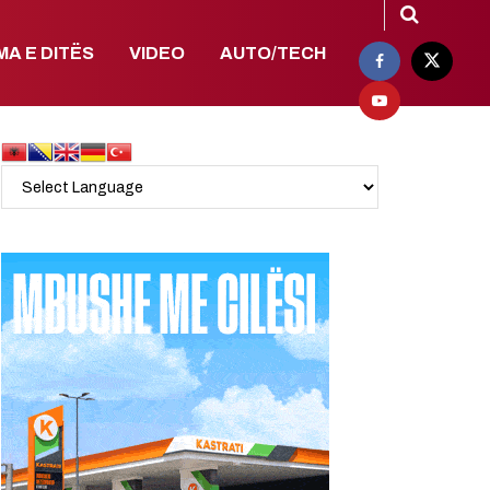
MA E DITËS
VIDEO
AUTO/TECH