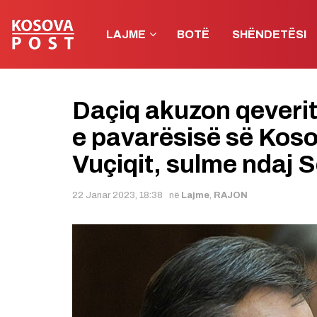
LAJME
BOTË
SHËNDETËSI
Daçiq akuzon qeverit
e pavarësisë së Koso
Vuçiqit, sulme ndaj 
22 Janar 2023, 18:38
në
Lajme
,
RAJON