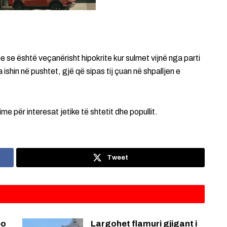
he se është veçanërisht hipokrite kur sulmet vijnë nga parti
ishin në pushtet, gjë që sipas tij çuan në shpalljen e
me për interesat jetike të shtetit dhe popullit.
Tweet
po
Largohet flamuri gjigant i