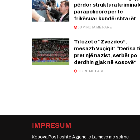
përdor struktura kriminal
parapolicore për të
frikësuar kundërshtarët
58 MINUTA MË PARË
Tifozët e “Zvezdës”,
mesazh Vuçiqit: “Derisa ti
pret një nazist, serbët po
derdhin gjak në Kosovë”
3 ORË MË PARË
IMPRESUM
Kosova Post është Agjenci e Lajmeve me seli në