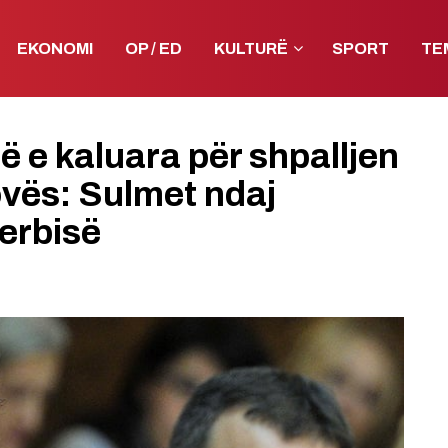
EKONOMI
OP / ED
KULTURË
SPORT
TE
ë e kaluara për shpalljen
vës: Sulmet ndaj
Serbisë