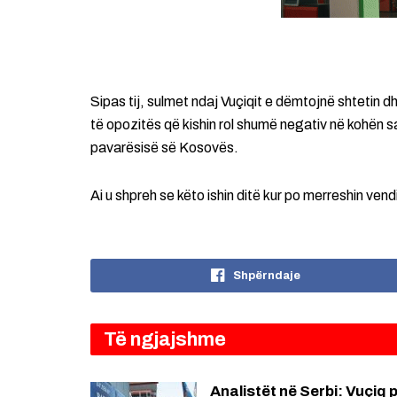
Sipas tij, sulmet ndaj Vuçiqit e dëmtojnë shtetin d
të opozitës që kishin rol shumë negativ në kohën sa 
pavarësisë së Kosovës.
Ai u shpreh se këto ishin ditë kur po merreshin vendi
Shpërndaje
Të ngjajshme
Analistët në Serbi: Vuçiq 