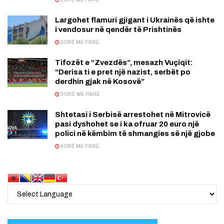
Largohet flamuri gjigant i Ukrainës që ishte
i vendosur në qendër të Prishtinës
2 ORË MË PARË
Tifozët e “Zvezdës”, mesazh Vuçiqit:
“Derisa ti e pret një nazist, serbët po
derdhin gjak në Kosovë”
3 ORË MË PARË
Shtetasi i Serbisë arrestohet në Mitrovicë
pasi dyshohet se i ka ofruar 20 euro një
polici në këmbim të shmangies së një gjobe
4 ORË MË PARË