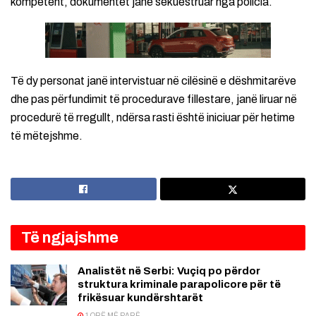
kompetent, dokumentet janë sekuestruar nga policia.
Të dy personat janë intervistuar në cilësinë e dëshmitarëve
dhe pas përfundimit të procedurave fillestare, janë liruar në
procedurë të rregullt, ndërsa rasti është iniciuar për hetime
të mëtejshme.
Të ngjajshme
Analistët në Serbi: Vuçiq po përdor
struktura kriminale parapolicore për të
frikësuar kundërshtarët
1 ORË MË PARË