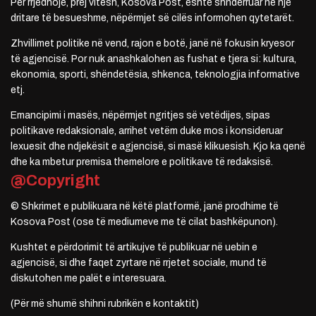
Për rrjedhojë, prej vitesh, Kosova Post, është shndërruar në një
dritare të besueshme, nëpërmjet së cilës informohen qytetarët.
Zhvillimet politike në vend, rajon e botë, janë në fokusin kryesor
të agjencisë. Por nuk anashkalohen as fushat e tjera si: kultura,
ekonomia, sporti, shëndetësia, shkenca, teknologjia informative
etj.
Emancipimi i masës, nëpërmjet ngritjes së vetëdijes, sipas
politikave redaksionale, arrihet vetëm duke mos i konsideruar
lexuesit dhe ndjekësit e agjencisë, si masë klikuesish. Kjo ka qenë
dhe ka mbetur premisa themelore e politikave të redaksisë.
@Copyright
© Shkrimet e publikuara në këtë platformë, janë prodhime të
Kosova Post (ose të mediumeve me të cilat bashkëpunon).
Kushtet e përdorimit të artikujve të publikuar në uebin e
agjencisë, si dhe faqet zyrtare në rrjetet sociale, mund të
diskutohen me palët e interesuara.
(Për më shumë shihni rubrikën e kontaktit)