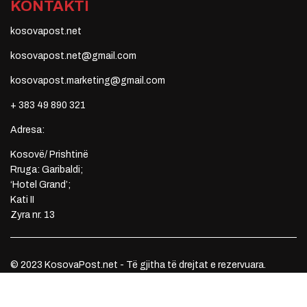
KONTAKTI
kosovapost.net
kosovapost.net@gmail.com
kosovapost.marketing@gmail.com
+ 383 49 890 321
Adresa:
Kosovë/ Prishtinë
Rruga: Garibaldi;
‘Hotel Grand’;
Kati II
Zyra nr. 13
© 2023 KosovaPost.net - Të gjitha të drejtat e rezervuara.