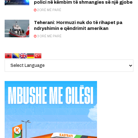
polici në këmbim të shmangies së një gjobe
2 ORË MË PARË
Teherani: Hormuzi nuk do të rihapet pa
ndryshimin e qëndrimit amerikan
3 ORË MË PARË