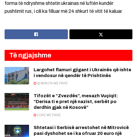
forma të ndryshme shtetin ukrainas në luftën kundër
pushtimit rus, i cili ka filluar më 24 shkurt të vitit të kaluar.
Të ngjajshme
Largohet flamuri gjigant i Ukrainës që ishte
i vendosur në qendër të Prishtinës
22 MINUTA MË PARË
Tifozët e “Zvezdës”, mesazh Vuçiqit:
“Derisa ti e pret një nazist, serbët po
derdhin gjak në Kosovë”
2 ORË MË PARË
Shtetasi i Serbisë arrestohet në Mitrovicë
pasi dyshohet se i ka ofruar 20 euro një