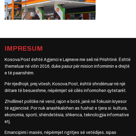
IMPRESUM
Kosova Post është Agjenci e Lajmeve me seli në Prishtinë. Është
themeluar në vitin 2016, duke pasur për mision informimin e drejtë
e të paanshëm.
Për rrjedhojë, prej vitesh, Kosova Post, është shndërruar në një
dritare të besueshme, nëpërmjet së cilës informohen qytetarët.
Zhvillimet politike në vend, rajon e botë, janë në fokusin kryesor
të agjencisë. Por nuk anashkalohen as fushat e tjera si: kultura,
ekonomia, sporti, shëndetësia, shkenca, teknologjia informative
etj.
Emancipimi i masës, nëpërmjet ngritjes së vetëdijes, sipas