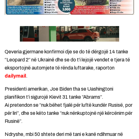
Qeveria gjermane konfirmoi dje se do të dërgojë 14 tanke
“Leopard 2” në Ukrainë dhe se do t’i lejojë vendet e tjera të
eksportojnë automjete të rënda luftarake, raporton
dailymail
.
Presidenti amerikan, Joe Biden tha se Uashingtoni
planifikon t’i sigurojë Kievit 31 tanke “Abrams”.
Ai pretendon se “nuk bëhet fjalë për luftë kundër Rusisë, por
për liri”, dhe se këto tanke “nuk nënkuptojnë një kërcënim për
Rusinë”.
Ndryshe, mbi 50 shtete deri më tani e kanë ndihmuar në