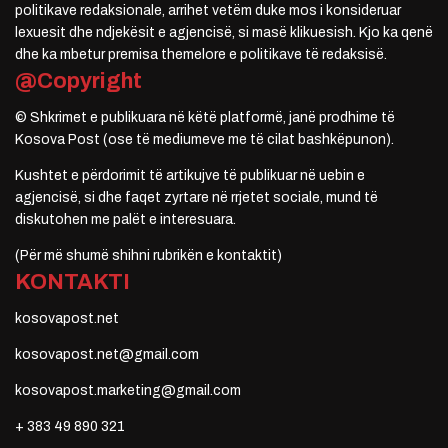
politikave redaksionale, arrihet vetëm duke mos i konsideruar
lexuesit dhe ndjekësit e agjencisë, si masë klikuesish. Kjo ka qenë
dhe ka mbetur premisa themelore e politikave të redaksisë.
@Copyright
© Shkrimet e publikuara në këtë platformë, janë prodhime të
Kosova Post (ose të mediumeve me të cilat bashkëpunon).
Kushtet e përdorimit të artikujve të publikuar në uebin e
agjencisë, si dhe faqet zyrtare në rrjetet sociale, mund të
diskutohen me palët e interesuara.
(Për më shumë shihni rubrikën e kontaktit)
KONTAKTI
kosovapost.net
kosovapost.net@gmail.com
kosovapost.marketing@gmail.com
+ 383 49 890 321