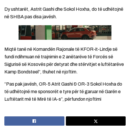
Dy ushtarët, Astrit Gashi dhe Sokol Hoxha, do të udhëtojnë
në SHBA pas disa javësh.
Miqtë tanë në Komandën Rajonale të KFOR-it-Lindje së
fundi ndihmuan në trajnimin e 2 anëtarëve të Forcës së
Sigurisë së Kosovës për detyrat dhe stërvitjet e luftëtarëve
Kamp Bondsteel”, thuhet në njoftim.
“Pas pak javësh, OR-5 Atrit Gashi & OR-3 Sokol Hoxha do
të udhëtojnë me sponsorët e tyre për të garuar në Garën e
Luftëtarit më të Mirë të IA-s”, përfundon njoftimi