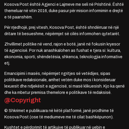
Kosova Post është Agjenci e Lajmeve me seli në Prishtinë. Është
themeluar në vitin 2016, duke pasur për mision informimin e drejtë
e të paanshëm.
Për rrjedhojë, prej vitesh, Kosova Post, është shndërruar në një
dritare të besueshme, nëpërmjet së cilës informohen qytetarët.
Zhvillimet politike në vend, rajon e botë, janë në fokusin kryesor
të agjencisë. Por nuk anashkalohen as fushat e tjera si: kultura,
ekonomia, sporti, shëndetësia, shkenca, teknologjia informative
etj.
Emancipimi i masës, nëpërmjet ngritjes së vetëdijes, sipas
politikave redaksionale, arrihet vetëm duke mos i konsideruar
lexuesit dhe ndjekësit e agjencisë, si masë klikuesish. Kjo ka qenë
dhe ka mbetur premisa themelore e politikave të redaksisë.
@Copyright
© Shkrimet e publikuara në këtë platformë, janë prodhime të
Kosova Post (ose të mediumeve me të cilat bashkëpunon).
Kushtet e përdorimit të artikujve të publikuar në uebin e