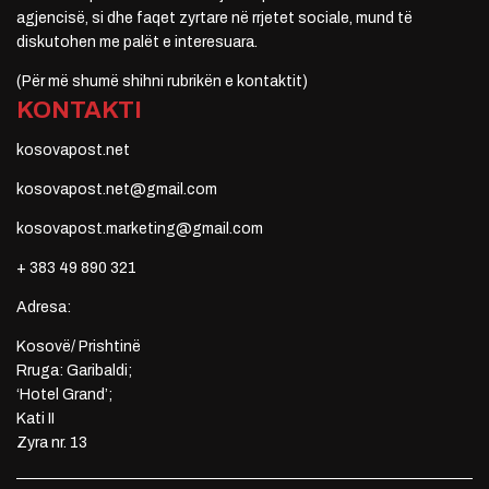
agjencisë, si dhe faqet zyrtare në rrjetet sociale, mund të
diskutohen me palët e interesuara.
(Për më shumë shihni rubrikën e kontaktit)
KONTAKTI
kosovapost.net
kosovapost.net@gmail.com
kosovapost.marketing@gmail.com
+ 383 49 890 321
Adresa:
Kosovë/ Prishtinë
Rruga: Garibaldi;
‘Hotel Grand’;
Kati II
Zyra nr. 13