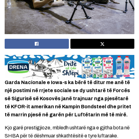
Garda Nacionale e Iowa-s ka bërë të ditur me anë të
një postimi në rrjete sociale se dy ushtarë të Forcës
së Sigurisë së Kosovës janë trajnuar nga pjesëtarë
të KFOR-it amerikan në Kampin Bondsteel dhe pritet
të marrin pjesë në garën për Luftëtarin më të mirë.
Kjo garë prestigjioze, mbledh ushtarë nga e gjitha bota në
SHBA për të dëshmuar shkathtësitë e tyre luftarake.