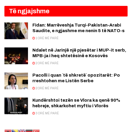
Të ngjajshme
Fidan: Marrëveshja Turqi-Pakistan-Arabi
Saudite, e ngjashme me nenin 5 të NATO-s
1 ORË MË PARË
Ndalet në Jarinjë një pjesëtar i MUP-it serb,
MPB-ja i heq shtetësinë e Kosovës
2 ORË MË PARË
Pacolli i quan `të shkretë` opozitarët: Po
rreshtohen me Listën Serbe
2 ORË MË PARË
Kundërshtoi tezën se Vlora ka qenë 90%
hebreje, shkarkohet myftiu i Vlorës
3 ORË MË PARË