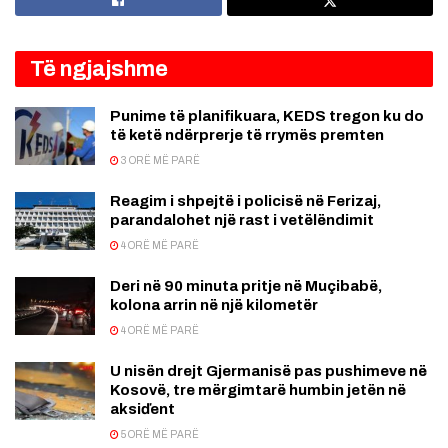
Të ngjajshme
Punime të planifikuara, KEDS tregon ku do
të ketë ndërprerje të rrymës premten
3 ORË MË PARË
Reagim i shpejtë i policisë në Ferizaj,
parandalohet një rast i vetëlëndimit
4 ORË MË PARË
Deri në 90 minuta pritje në Muçibabë,
kolona arrin në një kilometër
4 ORË MË PARË
U nisën drejt Gjermanisë pas pushimeve në
Kosovë, tre mërgimtarë humbin jetën në
aksiďent
5 ORË MË PARË