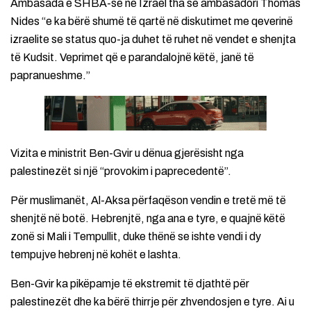
Ambasada e SHBA-së në Izrael tha se ambasadori Thomas
Nides “e ka bërë shumë të qartë në diskutimet me qeverinë
izraelite se status quo-ja duhet të ruhet në vendet e shenjta
të Kudsit. Veprimet që e parandalojnë këtë, janë të
papranueshme.”
Vizita e ministrit Ben-Gvir u dënua gjerësisht nga
palestinezët si një “provokim i paprecedentë”.
Për muslimanët, Al-Aksa përfaqëson vendin e tretë më të
shenjtë në botë. Hebrenjtë, nga ana e tyre, e quajnë këtë
zonë si Mali i Tempullit, duke thënë se ishte vendi i dy
tempujve hebrenj në kohët e lashta.
Ben-Gvir ka pikëpamje të ekstremit të djathtë për
palestinezët dhe ka bërë thirrje për zhvendosjen e tyre. Ai u