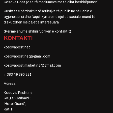
Kosova Post (ose të mediumeve me të cilat bashkëpunon).
Kushtet e përdorimit të artikujve të publikuar në uebin e
agjencisë, si dhe faqet zyrtare në rrjetet sociale, mund të
diskutohen me palët e interesuara.
(Për më shumë shihni rubrikën e kontaktit)
KONTAKTI
kosovapost.net
kosovapost.net@gmail.com
kosovapost.marketing@gmail.com
+ 383 49 890 321
Adresa:
Kosovë/ Prishtinë
Rruga: Garibaldi;
‘Hotel Grand’;
Kati II