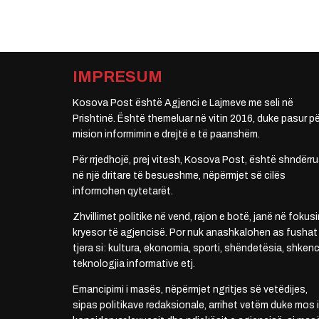
IMPRESUM
Kosova Post është Agjenci e Lajmeve me seli në
Prishtinë. Është themeluar në vitin 2016, duke pasur pë
mision informimin e drejtë e të paanshëm.
Për rrjedhojë, prej vitesh, Kosova Post, është shndërru
në një dritare të besueshme, nëpërmjet së cilës
informohen qytetarët.
Zhvillimet politike në vend, rajon e botë, janë në fokusi
kryesor të agjencisë. Por nuk anashkalohen as fushat
tjera si: kultura, ekonomia, sporti, shëndetësia, shkenc
teknologjia informative etj.
Emancipimi i masës, nëpërmjet ngritjes së vetëdijes,
sipas politikave redaksionale, arrihet vetëm duke mos i