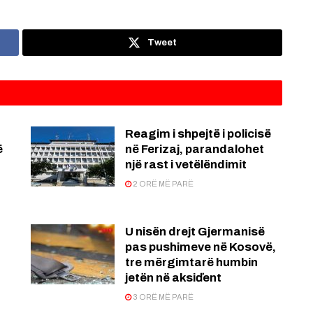
Tweet
Reagim i shpejtë i policisë
ë
në Ferizaj, parandalohet
një rast i vetëlëndimit
2 ORË MË PARË
U nisën drejt Gjermanisë
pas pushimeve në Kosovë,
tre mërgimtarë humbin
jetën në aksiďent
3 ORË MË PARË