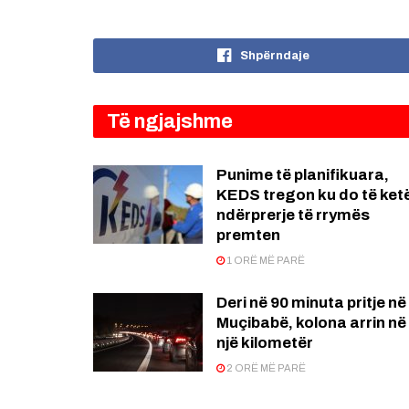
Shpërndaje
Të ngjajshme
Punime të planifikuara,
KEDS tregon ku do të ket
ndërprerje të rrymës
premten
1 ORË MË PARË
Deri në 90 minuta pritje në
Muçibabë, kolona arrin në
një kilometër
2 ORË MË PARË