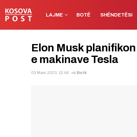
LAJME
BOTË
SHËNDETËSI
Elon Musk planifikon
e makinave Tesla
03 Mars 2023, 12:49
në
Botë