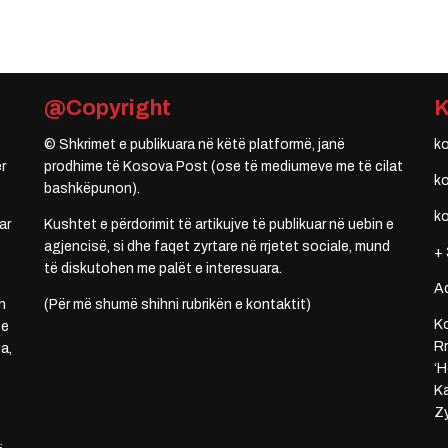
@Copyright
© Shkrimet e publikuara në këtë platformë, janë
k
r
prodhime të Kosova Post (ose të mediumeve me të cilat
k
bashkëpunon).
k
ar
Kushtet e përdorimit të artikujve të publikuar në uebin e
agjencisë, si dhe faqet zyrtare në rrjetet sociale, mund
+ 
të diskutohen me palët e interesuara.
A
n
(Për më shumë shihni rubrikën e kontaktit)
Ko
 e
Rr
a,
‘H
Ka
Zy