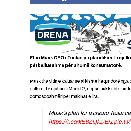
Elon Musk CEO i Teslas po planifikon të sjelli 
përballueshme për shumë konsumatorë.
Musk tha vitin e kaluar se ai kishte hequr dorë nga 
dollarë, të njohur si Model 2, sepse nuk kishte ende
domosdoshmëri për makinat e lira.
Musk’s plan for a cheap Tesla ca
https://t.co/kE6ZQkDEi1
pic.t