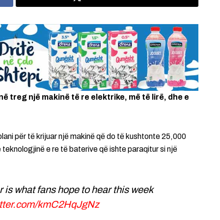
në treg një makinë të re elektrike, më të lirë, dhe e
plani për të krijuar një makinë që do të kushtonte 25,000
 teknologjinë e re të baterive që ishte paraqitur si një
r is what fans hope to hear this week
witter.com/kmC2HqJgNz