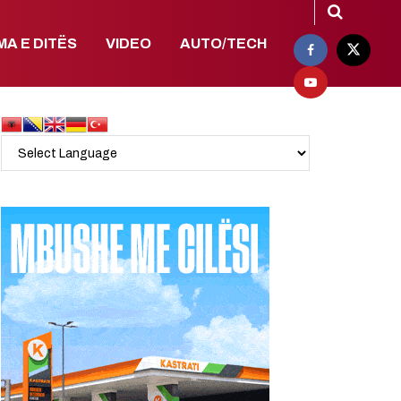
MA E DITËS
VIDEO
AUTO/TECH