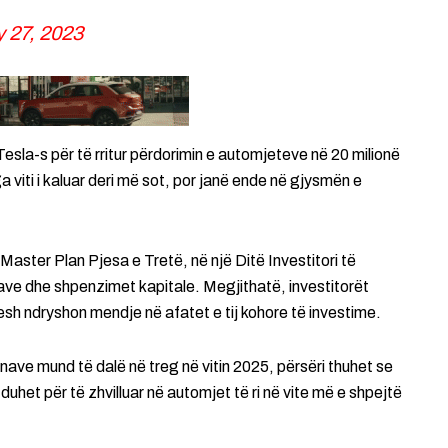
 27, 2023
e Tesla-s për të rritur përdorimin e automjeteve në 20 milionë
ga viti i kaluar deri më sot, por janë ende në gjysmën e
 si Master Plan Pjesa e Tretë, në një Ditë Investitori të
ikave dhe shpenzimet kapitale. Megjithatë, investitorët
sh ndryshon mendje në afatet e tij kohore të investime.
nave mund të dalë në treg në vitin 2025, përsëri thuhet se
duhet për të zhvilluar në automjet të ri në vite më e shpejtë