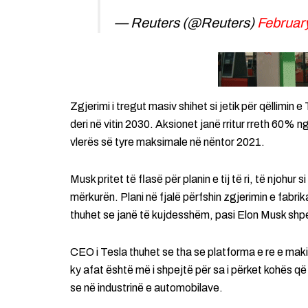
— Reuters (@Reuters)
February
Zgjerimi i tregut masiv shihet si jetik për qëllimin 
deri në vitin 2030. Aksionet janë rritur rreth 60% n
vlerës së tyre maksimale në nëntor 2021.
Musk pritet të flasë për planin e tij të ri, të njohur
mërkurën. Plani në fjalë përfshin zgjerimin e fabr
thuhet se janë të kujdesshëm, pasi Elon Musk shpe
CEO i Tesla thuhet se tha se platforma e re e maki
ky afat është më i shpejtë për sa i përket kohës që 
se në industrinë e automobilave.