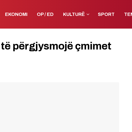
EKONOMI
OP / ED
KULTURË
SPORT
TE
 të përgjysmojë çmimet