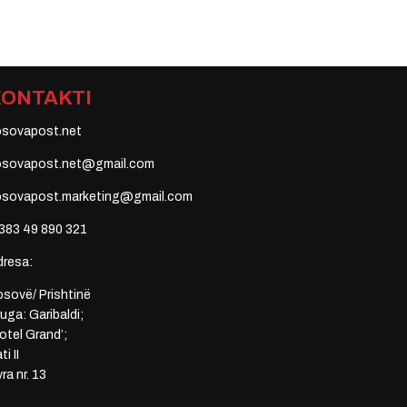
KONTAKTI
osovapost.net
osovapost.net@gmail.com
osovapost.marketing@gmail.com
383 49 890 321
dresa:
sovë/ Prishtinë
uga: Garibaldi;
otel Grand’;
ti II
ra nr. 13