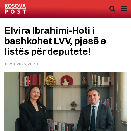
Elvira Ibrahimi-Hoti i
bashkohet LVV, pjesë e
listës për deputete!
12 Maj 2026, 20:59