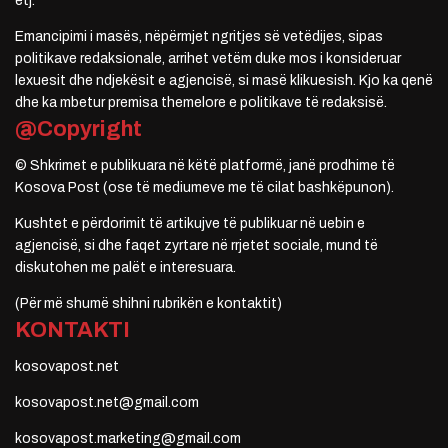
etj.
Emancipimi i masës, nëpërmjet ngritjes së vetëdijes, sipas
politikave redaksionale, arrihet vetëm duke mos i konsideruar
lexuesit dhe ndjekësit e agjencisë, si masë klikuesish. Kjo ka qenë
dhe ka mbetur premisa themelore e politikave të redaksisë.
@Copyright
© Shkrimet e publikuara në këtë platformë, janë prodhime të
Kosova Post (ose të mediumeve me të cilat bashkëpunon).
Kushtet e përdorimit të artikujve të publikuar në uebin e
agjencisë, si dhe faqet zyrtare në rrjetet sociale, mund të
diskutohen me palët e interesuara.
(Për më shumë shihni rubrikën e kontaktit)
KONTAKTI
kosovapost.net
kosovapost.net@gmail.com
kosovapost.marketing@gmail.com