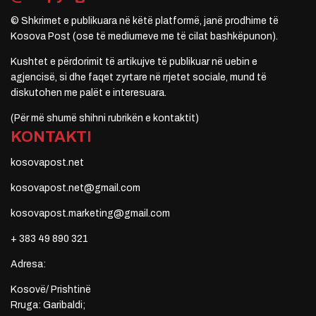
© Shkrimet e publikuara në këtë platformë, janë prodhime të
Kosova Post (ose të mediumeve me të cilat bashkëpunon).
Kushtet e përdorimit të artikujve të publikuar në uebin e
agjencisë, si dhe faqet zyrtare në rrjetet sociale, mund të
diskutohen me palët e interesuara.
(Për më shumë shihni rubrikën e kontaktit)
KONTAKTI
kosovapost.net
kosovapost.net@gmail.com
kosovapost.marketing@gmail.com
+ 383 49 890 321
Adresa:
Kosovë/ Prishtinë
Rruga: Garibaldi;