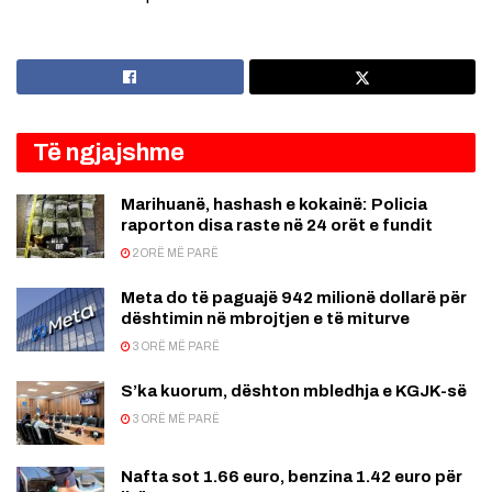
Të ngjajshme
Marihuanë, hashash e kokainë: Policia
raporton disa raste në 24 orët e fundit
2 ORË MË PARË
Meta do të paguajë 942 milionë dollarë për
dështimin në mbrojtjen e të miturve
3 ORË MË PARË
S’ka kuorum, dështon mbledhja e KGJK-së
3 ORË MË PARË
Nafta sot 1.66 euro, benzina 1.42 euro për