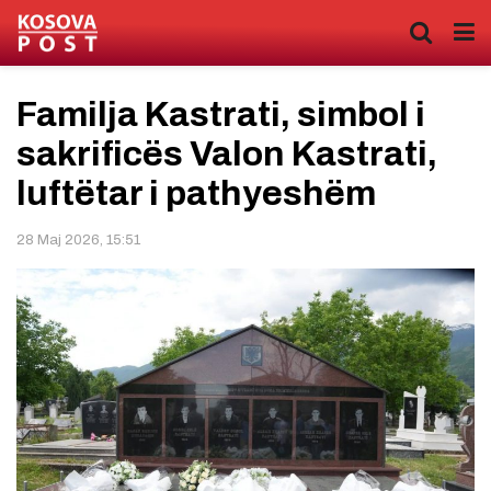
Familja Kastrati, simbol i
sakrificës Valon Kastrati,
luftëtar i pathyeshëm
28 Maj 2026, 15:51