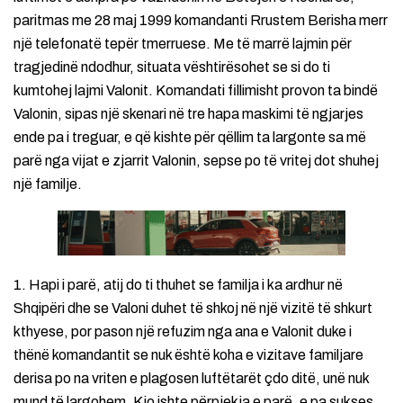
paritmas me 28 maj 1999 komandanti Rrustem Berisha merr
një telefonatë tepër tmerruese. Me të marrë lajmin për
tragjedinë ndodhur, situata vështirësohet se si do ti
kumtohej lajmi Valonit. Komandati fillimisht provon ta bindë
Valonin, sipas një skenari në tre hapa maskimi të ngjarjes
ende pa i treguar, e që kishte për qëllim ta largonte sa më
parë nga vijat e zjarrit Valonin, sepse po të vritej dot shuhej
një familje.
1. Hapi i parë, atij do ti thuhet se familja i ka ardhur në
Shqipëri dhe se Valoni duhet të shkoj në një vizitë të shkurt
kthyese, por pason një refuzim nga ana e Valonit duke i
thënë komandantit se nuk është koha e vizitave familjare
derisa po na vriten e plagosen luftëtarët çdo ditë, unë nuk
mund të largohem. Kjo ishte përpjekja e parë, e pa sukses,