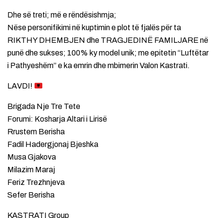
Dhe së treti; më e rëndësishmja;
Nëse personifikimi në kuptimin e plot të fjalës për ta
RIKTHY DHEMBJEN dhe TRAGJEDINË FAMILJARE në
punë dhe sukses; 100% ky model unik; me epitetin “Luftëtar
i Pathyeshëm” e ka emrin dhe mbimerin Valon Kastrati.
LAVDI!
Brigada Nje Tre Tete
Forumi: Kosharja Altari i Lirisë
Rrustem Berisha
Fadil Hadergjonaj Bjeshka
Musa Gjakova
Milazim Maraj
Feriz Trezhnjeva
Sefer Berisha
KASTRATI Group