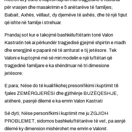
për vrasjen dhe masakrimin e 5 anëtarëve të familjes;
Babait, Axhës, vëllaut, dy djemëve të axhës, dhe të një fqiut
që ishte në familje i strehuar.
Prandaj sot kur e takojmë bashkëluftëtarin tonë Valon
Kastratin tek ai përkundër tragjedisë gjejmë shpirtin e madh
dhe energjinë e paparë në të arriturat e tij jetësore. Tek
Valoni e kuptojmë më së miri modelin e një luftëtari që
tragjedinë familjare e ka shëndrruar në tri dimesione
jetësore:
E para; Nëse do të kualifikohej presonifikimi i kuptimit tê
fjales ZEMËRGJERËSI dhe gjithënje BUZËQESHJE,
atëherë, pasnjë dilemë e ka emrin Valon Kastrati
Së dyti; Nëse personifkimi i kuptimit me ju ZGJIDH
PROBLEMET, sidomos bashkeluftëtarëve të vet, pa asnjë
dilemë ky dimension mishërohet me emrin e Valonit.