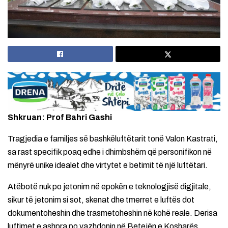
Shkruan: Prof Bahri Gashi
Tragjedia e familjes së bashkëluftëtarit tonë Valon Kastrati,
sa rast specifik poaq edhe i dhimbshëm që personifikon në
mënyrë unike idealet dhe virtytet e betimit të një luftëtari.
Atëbotë nuk po jetonim në epokën e teknologjisë digjitale,
sikur të jetonim si sot, skenat dhe tmerret e luftës dot
dokumentoheshin dhe trasmetoheshin në kohë reale. Derisa
luftimet e ashpra po vazhdonin në Betejën e Kosharës,