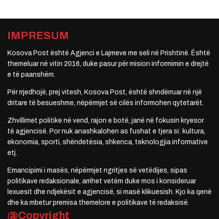
IMPRESUM
Kosova Post është Agjenci e Lajmeve me seli në Prishtinë. Është
themeluar në vitin 2016, duke pasur për mision informimin e drejtë
e të paanshëm.
Për rrjedhojë, prej vitesh, Kosova Post, është shndërruar në një
dritare të besueshme, nëpërmjet së cilës informohen qytetarët.
Zhvillimet politike në vend, rajon e botë, janë në fokusin kryesor
të agjencisë. Por nuk anashkalohen as fushat e tjera si: kultura,
ekonomia, sporti, shëndetësia, shkenca, teknologjia informative
etj.
Emancipimi i masës, nëpërmjet ngritjes së vetëdijes, sipas
politikave redaksionale, arrihet vetëm duke mos i konsideruar
lexuesit dhe ndjekësit e agjencisë, si masë klikuesish. Kjo ka qenë
dhe ka mbetur premisa themelore e politikave të redaksisë.
@Copyright