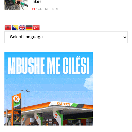
litër
3 ORË MË PARË