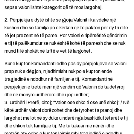
sepse Valoni ishte kategorit që të mos largohej.
2. Përpjekja e dytë ishte se gjoja Valonit i ka vdekë një
kusheri dhe se familja po e kërkon që të paktën për dy tri ditë
të jet prezent në të pame. Por Valoni e ripërsëritë qëndrimin
e tij të palëkumdur se nuk është kohë të pamesh dhe se nuk
mund ti lë shokët në luftë e vet të largohet.
Kur e kupton komandanti edhe pas dy përpjekjeve se Valoni
prap nuk e dëgjon, rrjedhimisht nuk po e kupton ende
tragjedinë e ndodhur në familjen e tij. Komandanti në
përpjekjen e tretë merr një vendim që Valonin do ta detyroj
dhe në mënyrë urdhërore dhe i jep urdhër;
3. Urdhëri i Prerë, citoj; “Valon ose shko ti ose unë shkoj” / Në
këtë urdhër Valoni dorëzohet dhe detyrohet ta pranoj dhe
largohet me lot në sy duke u ndarë nga bashkëluftëtarët e tij
dhe shkon tek familja e tij. Me tu takuar me nënën dhe
motrën aty edhe e kupton lajmin mbi tragjedinë e ndodhur