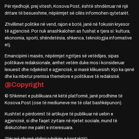
Për rrjedhojë, prej vitesh, Kosova Post, është shndërruar në një
dritare të besueshme, nëpërmjet së cilës informohen qytetarët.
Zhvillimet politike në vend, rajon e botë, janë në fokusin kryesor
të agjencisë. Por nuk anashkalohen as fushat e tjera si: kultura,
ekonomia, sporti, shëndetësia, shkenca, teknologjia informative
etj.
Emancipimi i masës, nëpërmjet ngritjes së vetëdijes, sipas
politikave redaksionale, arrihet vetëm duke mos i konsideruar
lexuesit dhe ndjekësit e agjencisë, si masë klikuesish. Kjo ka qenë
dhe ka mbetur premisa themelore e politikave të redaksisë.
@Copyright
© Shkrimet e publikuara në këtë platformë, janë prodhime të
Kosova Post (ose të mediumeve me të cilat bashkëpunon).
Kushtet e përdorimit të artikujve të publikuar në uebin e
agjencisë, si dhe faqet zyrtare në rrjetet sociale, mund të
diskutohen me palët e interesuara.
(Për më shumë shihni rubrikën e kontaktit)