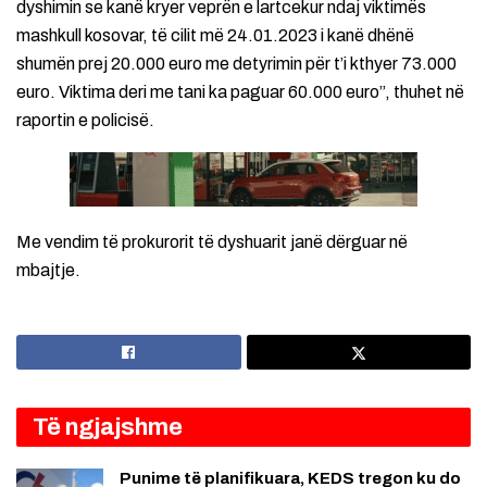
dyshimin se kanë kryer veprën e lartcekur ndaj viktimës
mashkull kosovar, të cilit më 24.01.2023 i kanë dhënë
shumën prej 20.000 euro me detyrimin për t’i kthyer 73.000
euro. Viktima deri me tani ka paguar 60.000 euro”, thuhet në
raportin e policisë.
Me vendim të prokurorit të dyshuarit janë dërguar në
mbajtje.
Të ngjajshme
Punime të planifikuara, KEDS tregon ku do