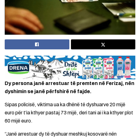
Dy persona janë arrestuar të premten në Ferizaj, nën
dyshimin se janë përfshirë në fajde.
Sipas policisë, viktima ua ka dhënë të dyshuarve 20 mijë
euro për t’ia kthyer pastaj 73 mijë, deri tani ai i ka kthyer plot
60 mijë euro.
“Janë arrestuar dy të dyshuar meshkuj kosovarë nën