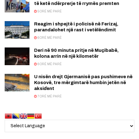
të ketë ndërprerje të rrymës premten
5 ORË MË PARË
Reagim i shpejtë i policisë në Ferizaj,
parandalohet një rast i vetëlëndimit
6 ORË MË PARË
Deri në 90 minuta pritje në Muçibabë,
kolona arrin në një kilometër
6 ORË MË PARË
U nisën drejt Gjermanisë pas pushimeve në
Kosovë, tre mërgimtarë humbin jetën në
aksiďent
7 ORË MË PARË