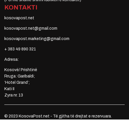
KONTAKTI
kosovapost.net
kosovapost.net@gmail.com
kosovapost.marketing@gmail.com
+ 383 49 890 321
Adresa:
Kosovë/ Prishtinë
Rruga: Garibaldi;
‘Hotel Grand’;
Kati II
Zyra nr. 13
© 2023 KosovaPost.net - Të gjitha të drejtat e rezervuara.