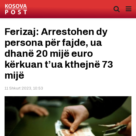
Ferizaj: Arrestohen dy
persona për fajde, ua
dhanë 20 mijë euro
kërkuan t’ua kthejnë 73
mijë
11 Shkurt 2023, 10:53