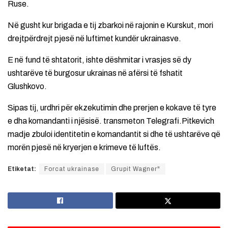
Ruse.
Në gusht kur brigada e tij zbarkoi në rajonin e Kurskut, mori
drejtpërdrejt pjesë në luftimet kundër ukrainasve.
E në fund të shtatorit, ishte dëshmitar i vrasjes së dy
ushtarëve të burgosur ukrainas në afërsi të fshatit
Glushkovo.
Sipas tij, urdhri për ekzekutimin dhe prerjen e kokave të tyre
e dha komandanti i njësisë. transmeton Telegrafi.Pitkevich
madje zbuloi identitetin e komandantit si dhe të ushtarëve që
morën pjesë në kryerjen e krimeve të luftës.
Etiketat:
Forcat ukrainase
Grupit Wagner"