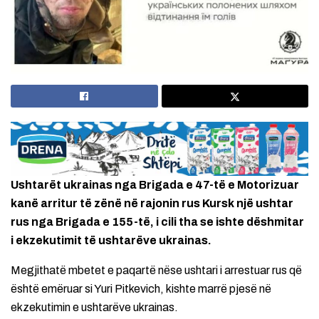
Ushtarët ukrainas nga Brigada e 47-të e Motorizuar
kanë arritur të zënë në rajonin rus Kursk një ushtar
rus nga Brigada e 155-të, i cili tha se ishte dëshmitar
i ekzekutimit të ushtarëve ukrainas.
Megjithatë mbetet e paqartë nëse ushtari i arrestuar rus që
është emëruar si Yuri Pitkevich, kishte marrë pjesë në
ekzekutimin e ushtarëve ukrainas.