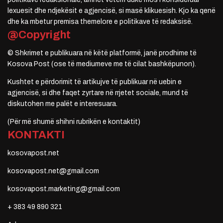
lexuesit dhe ndjekësit e agjencisë, si masë klikuesish. Kjo ka qenë
dhe ka mbetur premisa themelore e politikave të redaksisë.
@Copyright
© Shkrimet e publikuara në këtë platformë, janë prodhime të
Kosova Post (ose të mediumeve me të cilat bashkëpunon).
Kushtet e përdorimit të artikujve të publikuar në uebin e
agjencisë, si dhe faqet zyrtare në rrjetet sociale, mund të
diskutohen me palët e interesuara.
(Për më shumë shihni rubrikën e kontaktit)
KONTAKTI
kosovapost.net
kosovapost.net@gmail.com
kosovapost.marketing@gmail.com
+ 383 49 890 321