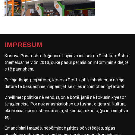
IMPRESUM
Kosova Post është Agjenci e Lajmeve me seli në Prishtinë. Është
themeluar në vitin 2016, duke pasur për mision informimin e drejtë
e të paanshëm.
Për rrjedhojë, prej vitesh, Kosova Post, është shndërruar në një
dritare të besueshme, nëpërmjet së cilës informohen qytetarët.
Zhvillimet politike në vend, rajon e botë, janë në fokusin kryesor
të agjencisë. Por nuk anashkalohen as fushat e tjera si: kultura,
ekonomia, sporti, shëndetësia, shkenca, teknologjia informative
etj.
Emancipimi i masës, nëpërmjet ngritjes së vetëdijes, sipas
politikave redaksionale, arrihet vetëm duke mos i konsideruar