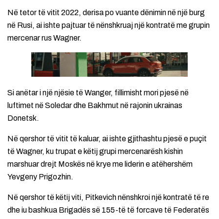
Në tetor të vitit 2022, derisa po vuante dënimin në një burg
në Rusi, ai ishte pajtuar të nënshkruaj një kontratë me grupin
mercenar rus Wagner.
Si anëtar i një njësie të Wanger, fillimisht mori pjesë në
luftimet në Soledar dhe Bakhmut në rajonin ukrainas
Donetsk.
Në qershor të vitit të kaluar, ai ishte gjithashtu pjesë e puçit
të Wagner, ku trupat e këtij grupi mercenarësh kishin
marshuar drejt Moskës në krye me liderin e atëhershëm
Yevgeny Prigozhin.
Në qershor të këtij viti, Pitkevich nënshkroi një kontratë të re
dhe iu bashkua Brigadës së 155-të të forcave të Federatës