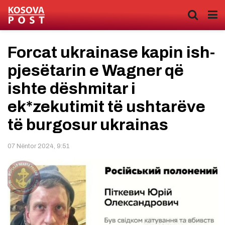
Forcat ukrainase kapin ish-
pjesëtarin e Wagner që
ishte dëshmitar i
ek*zekutimit të ushtarëve
të burgosur ukrainas
07 Nëntor 2024, 9:51