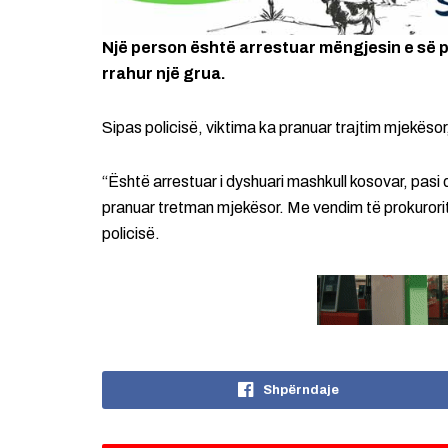
Një person është arrestuar mëngjesin e së 
rrahur një grua.
Sipas policisë, viktima ka pranuar trajtim mjekëso
“Është arrestuar i dyshuari mashkull kosovar, pasi
pranuar tretman mjekësor. Me vendim të prokurorit,
policisë.
Shpërndaje