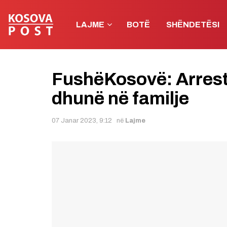
LAJME
BOTË
SHËNDETËSI
FushëKosovë: Arrest
dhunë në familje
07 Janar 2023, 9:12
në
Lajme