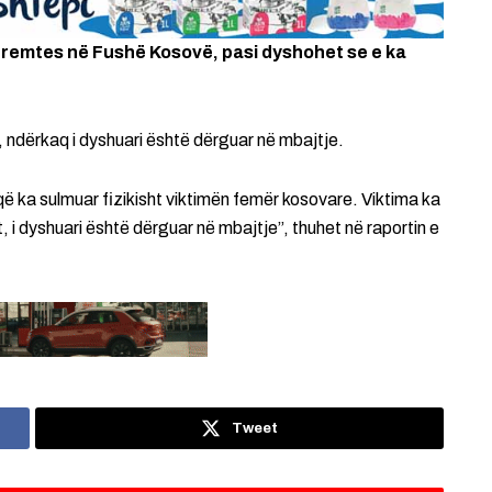
premtes në Fushë Kosovë, pasi dyshohet se e ka
r, ndërkaq i dyshuari është dërguar në mbajtje.
 që ka sulmuar fizikisht viktimën femër kosovare. Viktima ka
 i dyshuari është dërguar në mbajtje”, thuhet në raportin e
Tweet