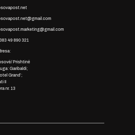
osovapost.net
osovapost.net@gmail.com
osovapost.marketing@gmail.com
383 49 890 321
dresa:
sovë/ Prishtinë
uga: Garibaldi;
otel Grand’;
ti II
ra nr. 13