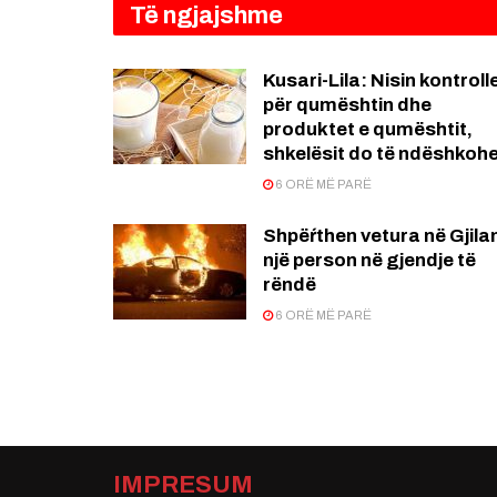
Të ngjajshme
Kusari-Lila: Nisin kontroll
për qumështin dhe
produktet e qumështit,
shkelësit do të ndëshkoh
6 ORË MË PARË
Shpëŕthen vetura në Gjila
një person në gjendje të
rëndë
6 ORË MË PARË
IMPRESUM