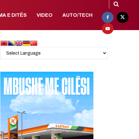
MA E DITËS
VIDEO
AUTO/TECH