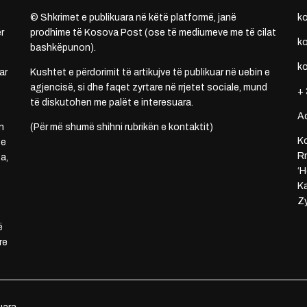
© Shkrimet e publikuara në këtë platformë, janë
k
r
prodhime të Kosova Post (ose të mediumeve me të cilat
k
bashkëpunon).
k
ar
Kushtet e përdorimit të artikujve të publikuar në uebin e
agjencisë, si dhe faqet zyrtare në rrjetet sociale, mund
+ 
të diskutohen me palët e interesuara.
A
n
(Për më shumë shihni rubrikën e kontaktit)
Ko
 e
Rr
a,
‘H
Ka
Zy
ë
re