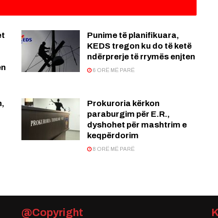
et
Punime të planifikuara,
KEDS tregon ku do të ketë
ndërprerje të rrymës enjten
en
6 ORË MË PARË
n,
Prokuroria kërkon
paraburgim për E.R.,
dyshohet për mashtrim e
keqpërdorim
8 ORË MË PARË
@Copyright