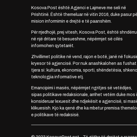
Kosova Post është Agjenci e Lajmeve me seli në
Prishtinë. Është themeluar në vitin 2016, duke pasur pë
mision informimin e drejtë e të paanshëm.
Për rrjedhojë, prej vitesh, Kosova Post, është shndërru
në një dritare të besueshme, nëpërmjet së cilës
informohen qytetarët.
Zhvillimet politike në vend, rajon e botë, janë në fokusi
kryesor të agjencisë. Por nuk anashkalohen as fushat
tjera si: kultura, ekonomia, sporti, shëndetësia, shkenc
teknologjia informative etj.
Emancipimi i masës, nëpërmjet ngritjes së vetëdijes,
sipas politikave redaksionale, arrihet vetëm duke mos i
konsideruar lexuesit dhe ndjekësit e agjencisë, si mas
klikuesish. Kjo ka qenë dhe ka mbetur premisa themelo
e politikave të redaksisë.