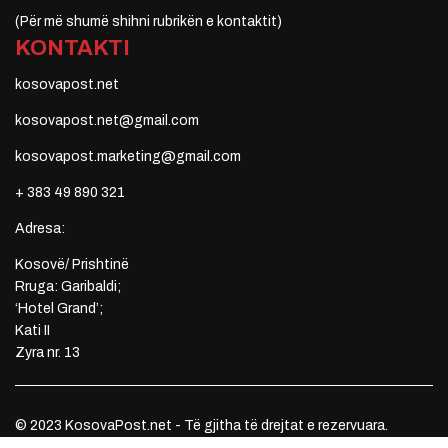
(Për më shumë shihni rubrikën e kontaktit)
KONTAKTI
kosovapost.net
kosovapost.net@gmail.com
kosovapost.marketing@gmail.com
+ 383 49 890 321
Adresa:
Kosovë/ Prishtinë
Rruga: Garibaldi;
‘Hotel Grand’;
Kati II
Zyra nr. 13
© 2023 KosovaPost.net - Të gjitha të drejtat e rezervuara.