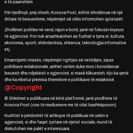
e të paanshëm.
Për rrjedhojë, prej vitesh, Kosova Post, është shndërruar në një
dritare të besueshme, nëpërmjet së cilës informohen qytetarët.
Zhvillimet politike në vend, rajon e botë, janë në fokusin kryesor
të agjencisë. Por nuk anashkalohen as fushat e tjera si: kultura,
ekonomia, sporti, shëndetësia, shkenca, teknologjia informative
etj.
Emancipimi i masës, nëpërmjet ngritjes së vetëdijes, sipas
politikave redaksionale, arrihet vetëm duke mos i konsideruar
lexuesit dhe ndjekësit e agjencisë, si masë klikuesish. Kjo ka qenë
dhe ka mbetur premisa themelore e politikave të redaksisë.
@Copyright
© Shkrimet e publikuara në këtë platformë, janë prodhime të
Kosova Post (ose të mediumeve me të cilat bashkëpunon).
Kushtet e përdorimit të artikujve të publikuar në uebin e
agjencisë, si dhe faqet zyrtare në rrjetet sociale, mund të
diskutohen me palët e interesuara.