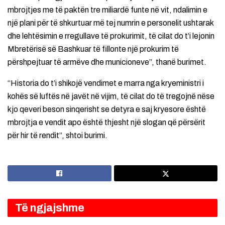
mbrojtjes me të paktën tre miliardë funte në vit, ndalimin e
një plani për të shkurtuar më tej numrin e personelit ushtarak
dhe lehtësimin e rregullave të prokurimit, të cilat do t’i lejonin
Mbretërisë së Bashkuar të fillonte një prokurim të
përshpejtuar të armëve dhe municioneve”, thanë burimet.
“Historia do t’i shikojë vendimet e marra nga kryeministri i
kohës së luftës në javët në vijim, të cilat do të tregojnë nëse
kjo qeveri beson sinqerisht se detyra e saj kryesore është
mbrojtja e vendit apo është thjesht një slogan që përsërit
për hir të rendit”, shtoi burimi.
Të ngjajshme