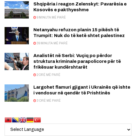
Shqipëria i reagon Zelenskyt: Pavarësia e
Kosovës e pakthyeshme
9 MINUTA MË PARË
Netanyahu refuzon planin 15 pikësh të
Trumpit: Nuk do të ketë shtet palestinez
39 MINUTA MË PARË
Analistët në Serbi: Vuçiq po përdor
struktura kriminale parapolicore për të
frikësuar kundërshtarët
2 ORË MË PARË
Largohet flamuri gjigant i Ukrainës që ishte
i vendosur në qendër të Prishtinës
3 ORË MË PARË