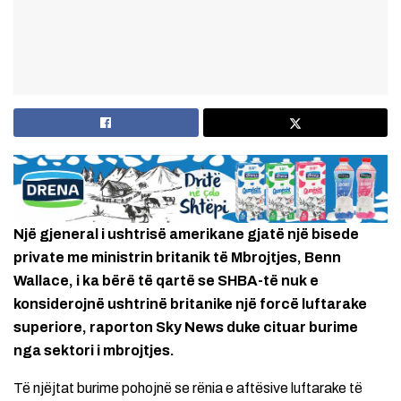
Një gjeneral i ushtrisë amerikane gjatë një bisede
private me ministrin britanik të Mbrojtjes, Benn
Wallace, i ka bërë të qartë se SHBA-të nuk e
konsiderojnë ushtrinë britanike një forcë luftarake
superiore, raporton Sky News duke cituar burime
nga sektori i mbrojtjes.
Të njëjtat burime pohojnë se rënia e aftësive luftarake të