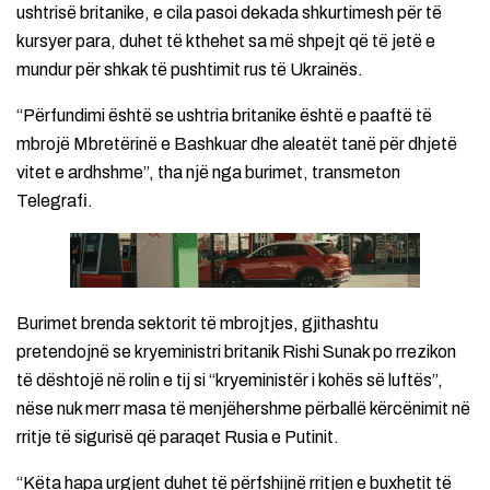
ushtrisë britanike, e cila pasoi dekada shkurtimesh për të
kursyer para, duhet të kthehet sa më shpejt që të jetë e
mundur për shkak të pushtimit rus të Ukrainës.
“Përfundimi është se ushtria britanike është e paaftë të
mbrojë Mbretërinë e Bashkuar dhe aleatët tanë për dhjetë
vitet e ardhshme”, tha një nga burimet, transmeton
Telegrafi.
Burimet brenda sektorit të mbrojtjes, gjithashtu
pretendojnë se kryeministri britanik Rishi Sunak po rrezikon
të dështojë në rolin e tij si “kryeministër i kohës së luftës”,
nëse nuk merr masa të menjëhershme përballë kërcënimit në
rritje të sigurisë që paraqet Rusia e Putinit.
“Këta hapa urgjent duhet të përfshijnë rritjen e buxhetit të