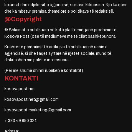
lexuesit dhe ndjekësit e agjencisë, si masë klikuesish. Kjo ka qenë
dhe ka mbetur premisa themelore e politikave të redaksisë.
@Copyright
© Shkrimet e publikuara në këtë platformë, janë prodhime të
Kosova Post (ose të mediumeve me të cilat bashkëpunon).
Kushtet e përdorimit të artikujve të publikuar në uebin e
agjencisë, si dhe faqet zyrtare në rrjetet sociale, mund të
diskutohen me palët e interesuara.
(Për më shumë shihni rubrikën e kontaktit)
KONTAKTI
kosovapost.net
kosovapost.net@gmail.com
kosovapost.marketing@gmail.com
+ 383 49 890 321
Adresa: