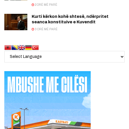
2 ORË MË PARË
Kurti kërkon kohë shtesë, ndërpritet
seanca konstituive e Kuvendit
3 ORË MË PARË