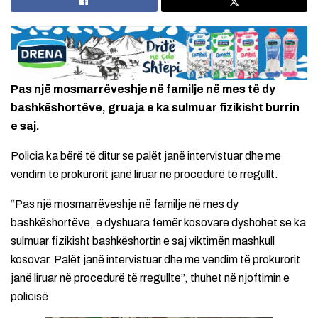
Pas një mosmarrëveshje në familje në mes të dy
bashkëshortëve, gruaja e ka sulmuar fizikisht burrin
e saj.
Policia ka bërë të ditur se palët janë intervistuar dhe me
vendim të prokurorit janë liruar në procedurë të rregullt.
“Pas një mosmarrëveshje në familje në mes dy
bashkëshortëve, e dyshuara femër kosovare dyshohet se ka
sulmuar fizikisht bashkëshortin e saj viktimën mashkull
kosovar. Palët janë intervistuar dhe me vendim të prokurorit
janë liruar në procedurë të rregullte”, thuhet në njoftimin e
policisë