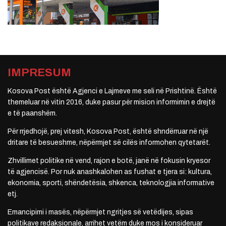
IMPRESUM
Kosova Post është Agjenci e Lajmeve me seli në Prishtinë. Është
themeluar në vitin 2016, duke pasur për mision informimin e drejtë
e të paanshëm.
Për rrjedhojë, prej vitesh, Kosova Post, është shndërruar në një
dritare të besueshme, nëpërmjet së cilës informohen qytetarët.
Zhvillimet politike në vend, rajon e botë, janë në fokusin kryesor
të agjencisë. Por nuk anashkalohen as fushat e tjera si: kultura,
ekonomia, sporti, shëndetësia, shkenca, teknologjia informative
etj.
Emancipimi i masës, nëpërmjet ngritjes së vetëdijes, sipas
politikave redaksionale, arrihet vetëm duke mos i konsideruar