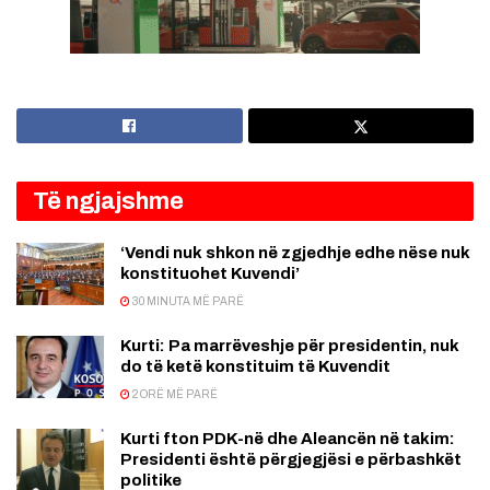
Të ngjajshme
‘Vendi nuk shkon në zgjedhje edhe nëse nuk
konstituohet Kuvendi’
30 MINUTA MË PARË
Kurti: Pa marrëveshje për presidentin, nuk
do të ketë konstituim të Kuvendit
2 ORË MË PARË
Kurti fton PDK-në dhe Aleancën në takim:
Presidenti është përgjegjësi e përbashkët
politike