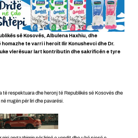
ublikës së Kosovës, Albulena Haxhiu, dhe
 homazhe te varri i heroit Ilir Konushevci dhe Dr.
duke vlerësuar lart kontributin dhe sakrificën e tyre
ura të respektuara dhe heronj të Republikës së Kosovës dhe
në rrugën për liri dhe pavarësi.
 nisi angazhimin për lirinë e vendit dhe u bë pjesë e