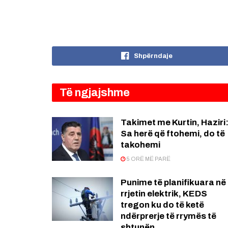
Shpërndaje
Të ngjajshme
Takimet me Kurtin, Haziri
Sa herë që ftohemi, do të
takohemi
5 ORË MË PARË
Punime të planifikuara në
rrjetin elektrik, KEDS
tregon ku do të ketë
ndërprerje të rrymës të
shtunën