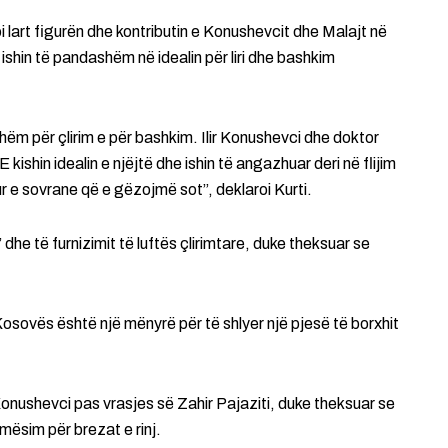
oi lart figurën dhe kontributin e Konushevcit dhe Malajt në
 ishin të pandashëm në idealin për liri dhe bashkim
hëm për çlirim e për bashkim. Ilir Konushevci dhe doktor
 kishin idealin e njëjtë dhe ishin të angazhuar deri në flijim
r e sovrane që e gëzojmë sot”, deklaroi Kurti.
s” dhe të furnizimit të luftës çlirimtare, duke theksuar se
 Kosovës është një mënyrë për të shlyer një pjesë të borxhit
Konushevci pas vrasjes së Zahir Pajaziti, duke theksuar se
 mësim për brezat e rinj.