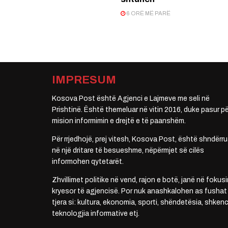
6 ORË MË PARË
IMPRESUM
Kosova Post është Agjenci e Lajmeve me seli në
Prishtinë. Është themeluar në vitin 2016, duke pasur pë
mision informimin e drejtë e të paanshëm.
Për rrjedhojë, prej vitesh, Kosova Post, është shndërru
në një dritare të besueshme, nëpërmjet së cilës
informohen qytetarët.
Zhvillimet politike në vend, rajon e botë, janë në fokusi
kryesor të agjencisë. Por nuk anashkalohen as fushat
tjera si: kultura, ekonomia, sporti, shëndetësia, shkenc
teknologjia informative etj.