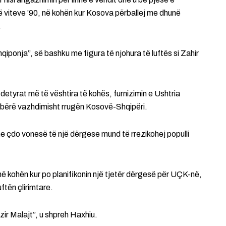
 viteve ’90, në kohën kur Kosova përballej me dhunë
.
qiponja”, së bashku me figura të njohura të luftës si Zahir
 detyrat më të vështira të kohës, furnizimin e Ushtria
 bërë vazhdimisht rrugën Kosovë-Shqipëri.
e çdo vonesë të një dërgese mund të rrezikohej populli
në kohën kur po planifikonin një tjetër dërgesë për UÇK-në,
ftën çlirimtare.
zir Malajt”, u shpreh Haxhiu.