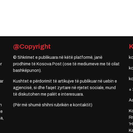
@Copyright
© Shkrimet e publikuara në këtë platformë, janë
k
r
prodhime të Kosova Post (ose të mediumeve me të cilat
k
bashkëpunon).
k
ar
Kushtet e përdorimit të artikujve të publikuar në uebin e
agjencisë, si dhe faqet zyrtare në rrjetet sociale, mund
+ 
të diskutohen me palët e interesuara.
A
n
(Për më shumë shihni rubrikën e kontaktit)
Ko
 e
Rr
a,
‘H
Ka