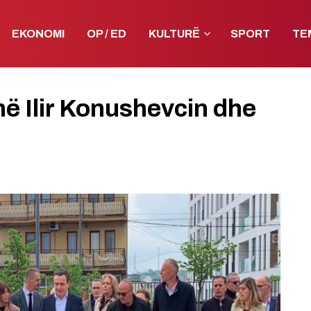
EKONOMI
OP / ED
KULTURË
SPORT
TE
në Ilir Konushevcin dhe