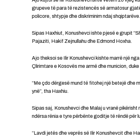
grupeve të para të rezistencës së armatosur gjatë
policore, shtypje dhe diskriminim ndaj shqiptarëve
Sipas Haxhiut, Konushevci ishte pjesë e grupit “Sh
Pajaziti, Hakif Zejnullahu dhe Edmond Hoxha.
Ajo theksoi se Ilir Konushevci kishte marrë një nga
Çlirimtare e Kosovës me armë dhe municion, duke
“Me çdo dërgesë mund të fitohej një betejë dhe m
ynë”, tha Haxhiu.
Sipas saj, Konushevci dhe Malaj u vranë pikërisht 
ndërsa rënia e tyre përbënte goditje të rëndë për lu
“Lavdi jetës dhe veprës së Ilir Konushevcit dhe Ha