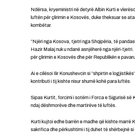
Ndërsa, kryeministri në detyrë Albin Kurti e vlerës
luftën për çlirimin e Kosovës, duke theksuar se ata
kombëtar.
“Njëri nga Kosova, tjetri nga Shqipëria, të pandas
Hazir Malaj nuk u ndanë asnjëherë nga njëri-tjetri. E
për çlirimin e Kosovës dhe për Republikën e pavaru
Ai e cilësoi Ilir Konushevcin si “shpirtin e logjistikë
kontributi i tij kishte nisur shumë kohë para luftës.
Sipas Kurtit, forcimi i sotëm i Forca e Sigurisë së
ndaj dëshmorëve dhe martirëve të luftës.
Kurti kujtoi edhe barrën e madhe që kishte marrë 
sakrifica dhe përkushtimi i tij duhet të shërbejnë si