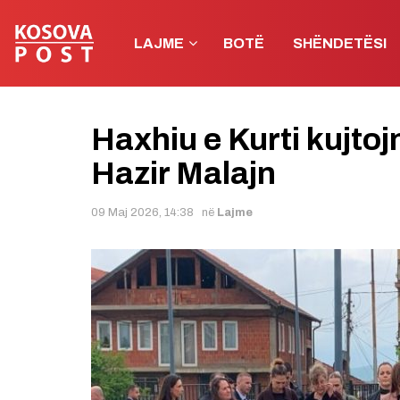
LAJME
BOTË
SHËNDETËSI
Haxhiu e Kurti kujtoj
Hazir Malajn
09 Maj 2026, 14:38
në
Lajme