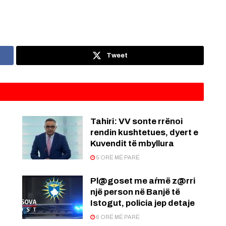
Tweet
:
Tahiri: VV sonte rrënoi
rendin kushtetues, dyert e
Kuvendit të mbyllura
5 ORË MË PARË
Pl@goset me aŕmë z@rri
një person në Banjë të
Istogut, policia jep detaje
6 ORË MË PARË