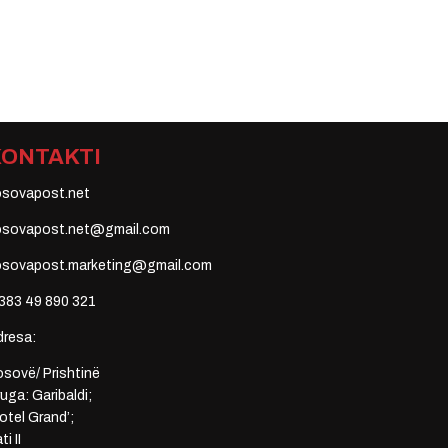
KONTAKTI
osovapost.net
osovapost.net@gmail.com
osovapost.marketing@gmail.com
383 49 890 321
dresa:
sovë/ Prishtinë
uga: Garibaldi;
otel Grand’;
ti II