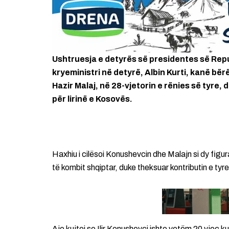
Ushtruesja e detyrës së presidentes së Rep
kryeministri në detyrë, Albin Kurti, kanë bërë
Hazir Malaj, në 28-vjetorin e rënies së tyre, 
për lirinë e Kosovës.
Haxhiu i cilësoi Konushevcin dhe Malajn si dy fig
të kombit shqiptar, duke theksuar kontributin e tyre 
Ajo kujtoi se Ilir Konushevci ishte vetëm 20 vjeç kur