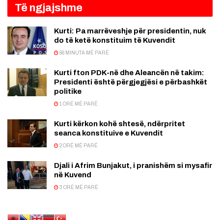
Të ngjajshme
Kurti: Pa marrëveshje për presidentin, nuk
do të ketë konstituim të Kuvendit
56 MINUTA MË PARË
Kurti fton PDK-në dhe Aleancën në takim:
Presidenti është përgjegjësi e përbashkët
politike
1 ORË MË PARË
Kurti kërkon kohë shtesë, ndërpritet
seanca konstituive e Kuvendit
2 ORË MË PARË
Djali i Afrim Bunjakut, i pranishëm si mysafir
në Kuvend
3 ORË MË PARË