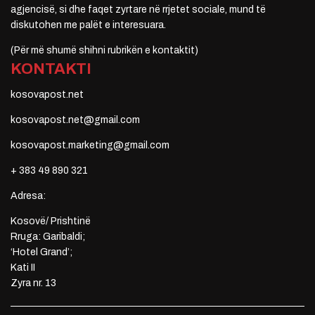
agjencisë, si dhe faqet zyrtare në rrjetet sociale, mund të
diskutohen me palët e interesuara.
(Për më shumë shihni rubrikën e kontaktit)
KONTAKTI
kosovapost.net
kosovapost.net@gmail.com
kosovapost.marketing@gmail.com
+ 383 49 890 321
Adresa:
Kosovë/ Prishtinë
Rruga: Garibaldi;
‘Hotel Grand’;
Kati II
Zyra nr. 13