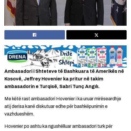
Ambasadori i Shteteve të Bashkuara të Amerikës në
Kosovë, Jeffrey Hovenier ka pritur në takim
ambasadorin e Turqisë, Sabri Tunç Angılı.
Me këtë rast ambasadori Hovenier i ka uruar mirëseardhje
atij derisa kanë diskutuar edhe për bashkëpunimin e
vazhdueshëm.
Hovenier po ashtu ka ngushëlluar ambasadori turk për