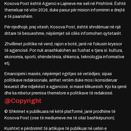
Kosova Post është Agjenci e Lajmeve me seli në Prishtinë. Është
themeluar në vitin 2016, duke pasur për mision informimin e drejtë
e të paanshëm.
Për rrjedhojë, prej vitesh, Kosova Post, është shndërruar në një
dritare të besueshme, nëpërmjet së cilës informohen qytetarët.
Zhvillimet politike në vend, rajon e botë, janë në fokusin kryesor
të agjencisë. Por nuk anashkalohen as fushat e tjera si: kultura,
ekonomia, sporti, shëndetësia, shkenca, teknologjia informative
etj.
Emancipimi i masës, nëpërmjet ngritjes së vetëdijes, sipas
politikave redaksionale, arrihet vetëm duke mos i konsideruar
lexuesit dhe ndjekësit e agjencisë, si masë klikuesish. Kjo ka qenë
dhe ka mbetur premisa themelore e politikave të redaksisë.
@Copyright
© Shkrimet e publikuara në këtë platformë, janë prodhime të
Kosova Post (ose të mediumeve me të cilat bashkëpunon).
Kushtet e përdorimit të artikujve të publikuar në uebin e