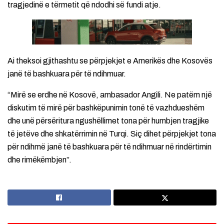
tragjedinë e tërmetit që ndodhi së fundi atje.
Ai theksoi gjithashtu se përpjekjet e Amerikës dhe Kosovës
janë të bashkuara për të ndihmuar.
“Mirë se erdhe në Kosovë, ambasador Angili. Ne patëm një
diskutim të mirë për bashkëpunimin tonë të vazhdueshëm
dhe unë përsëritura ngushëllimet tona për humbjen tragjike
të jetëve dhe shkatërrimin në Turqi. Siç dihet përpjekjet tona
për ndihmë janë të bashkuara për të ndihmuar në rindërtimin
dhe rimëkëmbjen”.