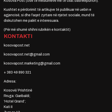
Kosova Post (ose të mediumeve me të cilat bashkëpunon).
Kushtet e përdorimit të artikujve të publikuar në uebin e
agjencisë, si dhe faqet zyrtare në rrjetet sociale, mund të
diskutohen me palët e interesuara.
(Për më shumë shihni rubrikën e kontaktit)
KONTAKTI
kosovapost.net
kosovapost.net@gmail.com
kosovapost.marketing@gmail.com
+ 383 49 890 321
Adresa:
Kosovë/ Prishtinë
Rruga: Garibaldi;
‘Hotel Grand’;
Kati II