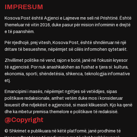
IMPRESUM
Kosova Post është Agjenci e Lajmeve me seli në Prishtinë. Është
themeluar në vitin 2016, duke pasur për mision informimin e drejtë
e të paanshëm.
Për rrjedhojë, prej vitesh, Kosova Post, është shndërruar në një
dritare të besueshme, nëpërmjet së cilës informohen qytetarët.
Zhvillimet politike në vend, rajon e botë, janë në fokusin kryesor
të agjencisë. Por nuk anashkalohen as fushat e tjera si: kultura,
ekonomia, sporti, shëndetësia, shkenca, teknologjia informative
etj.
Emancipimi i masës, nëpërmjet ngritjes së vetëdijes, sipas
politikave redaksionale, arrihet vetëm duke mos i konsideruar
lexuesit dhe ndjekësit e agjencisë, si masë klikuesish. Kjo ka qenë
dhe ka mbetur premisa themelore e politikave të redaksisë.
@Copyright
© Shkrimet e publikuara në këtë platformë, janë prodhime të