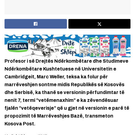
Profesor i së Drejtës Ndërkombëtare dhe Studimeve
Ndërkombëtare Kushtetuese në Universitetin e
Cambridgeit, Marc Weller, teksa ka folur për
marrëveshjen sontme midis Republikës së Kosovës
dhe Serbisë, ka thanë se versionin përfundimtar të
nenit 7, termi “vetëmenaxhim” e ka zëvendësuar
fjalën “vetëqeverisje” që u gjet në versionin e parë të
propozimit të Marrëveshjes Bazë, transmeton
Kosova Post.