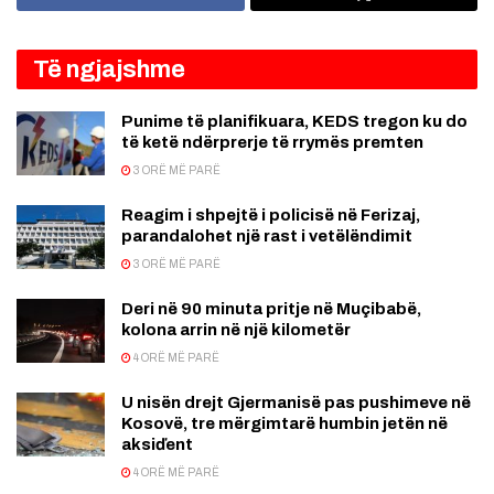
Të ngjajshme
Punime të planifikuara, KEDS tregon ku do
të ketë ndërprerje të rrymës premten
3 ORË MË PARË
Reagim i shpejtë i policisë në Ferizaj,
parandalohet një rast i vetëlëndimit
3 ORË MË PARË
Deri në 90 minuta pritje në Muçibabë,
kolona arrin në një kilometër
4 ORË MË PARË
U nisën drejt Gjermanisë pas pushimeve në
Kosovë, tre mërgimtarë humbin jetën në
aksiďent
4 ORË MË PARË