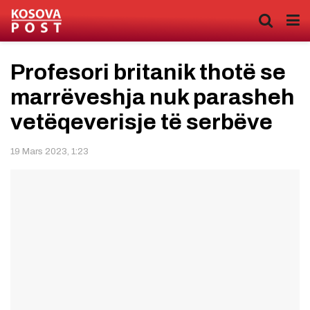
Profesori britanik thotë se
marrëveshja nuk parasheh
vetëqeverisje të serbëve
19 Mars 2023, 1:23