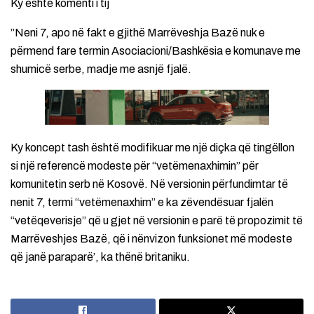
Ky është komenti i tij
”Neni 7, apo në fakt e gjithë Marrëveshja Bazë nuk e
përmend fare termin Asociacioni/Bashkësia e komunave me
shumicë serbe, madje me asnjë fjalë.
Ky koncept tash është modifikuar me një diçka që tingëllon
si një referencë modeste për “vetëmenaxhimin” për
komunitetin serb në Kosovë. Në versionin përfundimtar të
nenit 7, termi “vetëmenaxhim” e ka zëvendësuar fjalën
“vetëqeverisje” që u gjet në versionin e parë të propozimit të
Marrëveshjes Bazë, që i nënvizon funksionet më modeste
që janë paraparë’, ka thënë britaniku.