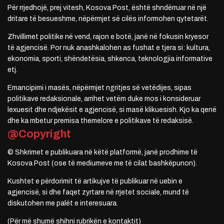
Për rrjedhojë, prej vitesh, Kosova Post, është shndërruar në një
dritare të besueshme, nëpërmjet së cilës informohen qytetarët.
Zhvillimet politike në vend, rajon e botë, janë në fokusin kryesor
të agjencisë. Por nuk anashkalohen as fushat e tjera si: kultura,
ekonomia, sporti, shëndetësia, shkenca, teknologjia informative
etj.
Emancipimi i masës, nëpërmjet ngritjes së vetëdijes, sipas
politikave redaksionale, arrihet vetëm duke mos i konsideruar
lexuesit dhe ndjekësit e agjencisë, si masë klikuesish. Kjo ka qenë
dhe ka mbetur premisa themelore e politikave të redaksisë.
@Copyright
© Shkrimet e publikuara në këtë platformë, janë prodhime të
Kosova Post (ose të mediumeve me të cilat bashkëpunon).
Kushtet e përdorimit të artikujve të publikuar në uebin e
agjencisë, si dhe faqet zyrtare në rrjetet sociale, mund të
diskutohen me palët e interesuara.
(Për më shumë shihni rubrikën e kontaktit)