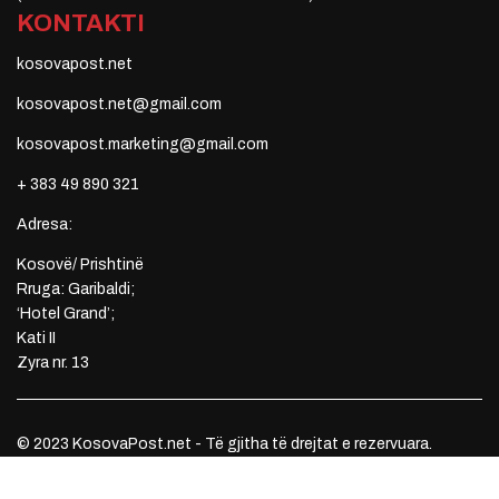
KONTAKTI
kosovapost.net
kosovapost.net@gmail.com
kosovapost.marketing@gmail.com
+ 383 49 890 321
Adresa:
Kosovë/ Prishtinë
Rruga: Garibaldi;
‘Hotel Grand’;
Kati II
Zyra nr. 13
© 2023 KosovaPost.net - Të gjitha të drejtat e rezervuara.