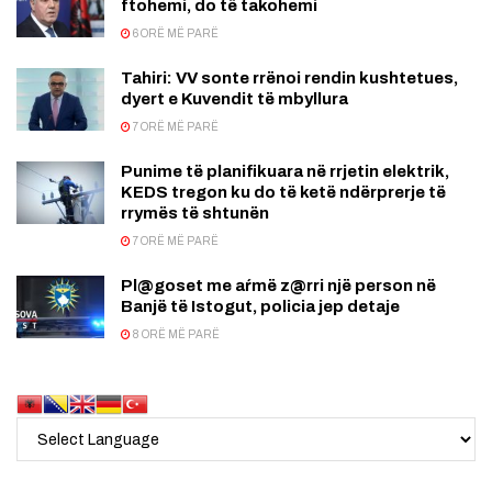
ftohemi, do të takohemi
6 ORË MË PARË
Tahiri: VV sonte rrënoi rendin kushtetues,
dyert e Kuvendit të mbyllura
7 ORË MË PARË
Punime të planifikuara në rrjetin elektrik,
KEDS tregon ku do të ketë ndërprerje të
rrymës të shtunën
7 ORË MË PARË
Pl@goset me aŕmë z@rri një person në
Banjë të Istogut, policia jep detaje
8 ORË MË PARË