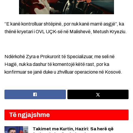
“E kanë kontrolluar shtëpinë, por nuk kanë marrë asgjë”, ka
thënë kryetari i OVL UÇK-së në Malishevë, Metush Kryeziu.
Ndërkohë Zyra e Prokurorit të Specializuar, me seli në
Hagë, nuk ka dashur të komentojë këtë rast, por ka
konfirmuar se janë duke u zhvilluar operacione në Kosovë.
Të ngjajshme
Takimet me Kurtin, Haziri: Sa herë që