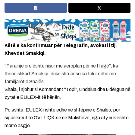
Këtë e ka konfirmuar për Telegrafin, avokati i tij,
Xhevdet Smakiqi.
“Para një ore është nisur me aeroplan për në Hagë”, ka
thënë shkurt Smakiqi, duke shtuar se ka folur edhe me
familjarët e Shalës.
Shala, i njohur si Komandant “Topi”, u ndalua dhe u dërgua në
zyrat e EULEX-it të hënën.
Po ashtu, EULEX-i ishte edhe në shtëpinë e Shalës, por
sipas kreut të OVL UÇK-së në Malishevë, nga aty nuk është
marrë asgjë.