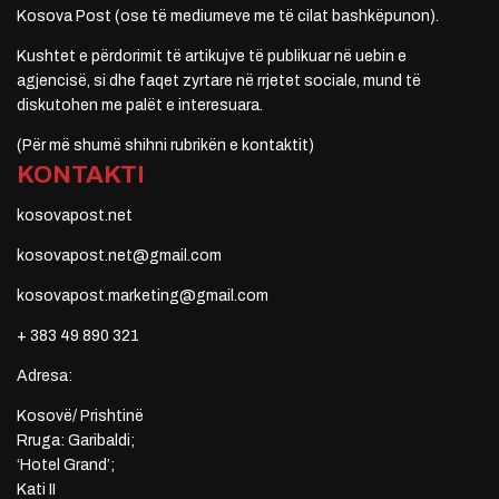
Kosova Post (ose të mediumeve me të cilat bashkëpunon).
Kushtet e përdorimit të artikujve të publikuar në uebin e
agjencisë, si dhe faqet zyrtare në rrjetet sociale, mund të
diskutohen me palët e interesuara.
(Për më shumë shihni rubrikën e kontaktit)
KONTAKTI
kosovapost.net
kosovapost.net@gmail.com
kosovapost.marketing@gmail.com
+ 383 49 890 321
Adresa:
Kosovë/ Prishtinë
Rruga: Garibaldi;
‘Hotel Grand’;
Kati II