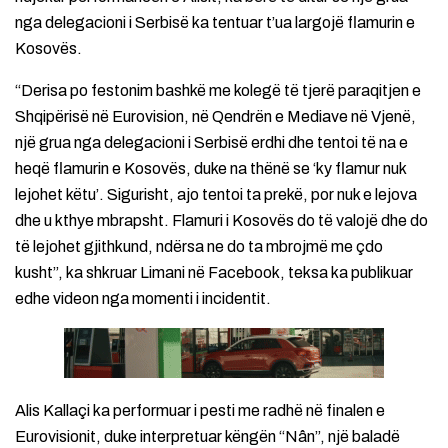
nga delegacioni i Serbisë ka tentuar t’ua largojë flamurin e
Kosovës.
“Derisa po festonim bashkë me kolegë të tjerë paraqitjen e
Shqipërisë në Eurovision, në Qendrën e Mediave në Vjenë,
një grua nga delegacioni i Serbisë erdhi dhe tentoi të na e
heqë flamurin e Kosovës, duke na thënë se ‘ky flamur nuk
lejohet këtu’. Sigurisht, ajo tentoi ta prekë, por nuk e lejova
dhe u kthye mbrapsht. Flamuri i Kosovës do të valojë dhe do
të lejohet gjithkund, ndërsa ne do ta mbrojmë me çdo
kusht”, ka shkruar Limani në Facebook, teksa ka publikuar
edhe videon nga momenti i incidentit.
Alis Kallaçi ka performuar i pesti me radhë në finalen e
Eurovisionit, duke interpretuar këngën “Nân”, një baladë