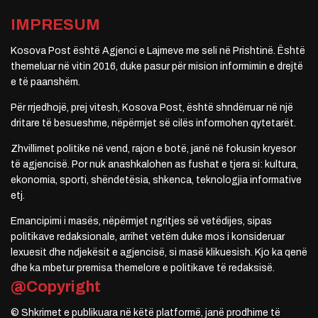
IMPRESUM
Kosova Post është Agjenci e Lajmeve me seli në Prishtinë. Është
themeluar në vitin 2016, duke pasur për mision informimin e drejtë
e të paanshëm.
Për rrjedhojë, prej vitesh, Kosova Post, është shndërruar në një
dritare të besueshme, nëpërmjet së cilës informohen qytetarët.
Zhvillimet politike në vend, rajon e botë, janë në fokusin kryesor
të agjencisë. Por nuk anashkalohen as fushat e tjera si: kultura,
ekonomia, sporti, shëndetësia, shkenca, teknologjia informative
etj.
Emancipimi i masës, nëpërmjet ngritjes së vetëdijes, sipas
politikave redaksionale, arrihet vetëm duke mos i konsideruar
lexuesit dhe ndjekësit e agjencisë, si masë klikuesish. Kjo ka qenë
dhe ka mbetur premisa themelore e politikave të redaksisë.
@Copyright
© Shkrimet e publikuara në këtë platformë, janë prodhime të