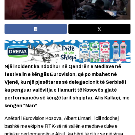
Një incident ka ndodhur në Qendrën e Mediave në
festivalin e këngës Eurovision, që po mbahet në
Vjenë, ku një pjesëtares së delegacionit të Serbisë i
ka penguar valëvitja e flamurit të Kosovës gjatë
performancës së këngëtarit shqiptar, Alis Kallaçi, me
këngën “Nân”.
Anëtari i Eurovision Kosova, Albert Limani, i cili ndodhej
bashkë me ekipin e RTK-së në sallën e mediave duke e
ndjekur performancën e Alisit, ka bërë të ditur se një grua