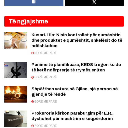
Të ngjajshme
Kusari-Lila: Nisin kontrollet për qumështin
dhe produktet e qumështit, shkelësit do të
ndëshkohen
5 ORË MË PARË
Punime të planifikuara, KEDS tregon ku do
të ketë ndërprerje të rrymës enjten
5 ORË MË PARË
Shpëŕthen vetura në Gjilan, një person në
gjendje të rëndë
6 ORË MË PARË
Prokuroria kërkon paraburgim për E.R.,
dyshohet për mashtrim e keqpërdorim
7 ORË MË PARË