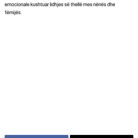
emocionale kushtuar lidhjes së thellë mes nënës dhe
fëmijës.