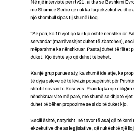
Në një intervistë për rtv21, ai tha se Bashkimi E
me Shumicë Serbe që nuk ka fuqi ekzekutive dhe as 
një shembull sipas tij shumë i keq.
“Së pari, ka 10 vjet që kur kjo është nënshkruar.
servanda” (marrëveshjet duhet të zbatohen), secila
mëparshme ka nënshkruar. Pastaj duhet të flitet p
duket. Kjo është ajo që duhet të bëhet.
Ka një grup punues aty, ka shumë ide atje, ka pr
të dyja palëve që të lëvizin posaçërisht për Prish
shtetit sovran të Kosovës. Prandaj ka një obligim
nënshkruar vite më parë, më shumë se dhjetë vjet
duhet të bëhen propozime se si do të duket kjo.
Secili është, natyrisht, në favor të asaj që të kem
ekzekutive dhe as legjislative, që nuk është një l