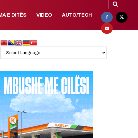
MA E DITËS
VIDEO
AUTO/TECH