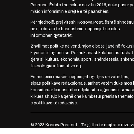
Prishtinë. Është themeluar në vitin 2016, duke pasur pë
mision informimin e drejtë e të paanshëm.
Për rrjedhojë, prej vitesh, Kosova Post, është shndërru
në një dritare të besueshme, nëpërmjet së cilës
informohen qytetarët.
Zhvillimet politike në vend, rajon e botë, janë në fokusi
kryesor të agjencisë. Por nuk anashkalohen as fushat
tjera si: kultura, ekonomia, sporti, shëndetësia, shkenc
teknologjia informative etj.
Emancipimi i masës, nëpërmjet ngritjes së vetëdijes,
sipas politikave redaksionale, arrihet vetëm duke mos i
konsideruar lexuesit dhe ndjekësit e agjencisë, si mas
klikuesish. Kjo ka qenë dhe ka mbetur premisa themelo
e politikave të redaksisë.
© 2023 KosovaPost.net - Të gjitha të drejtat e rezerv