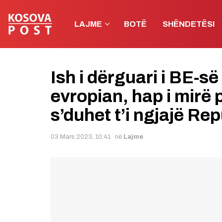
LAJME
BOTË
SHËNDETËSI
Ish i dërguari i BE-s
evropian, hap i mirë 
s’duhet t’i ngjajë Re
03 Mars 2023, 10:41
në
Lajme