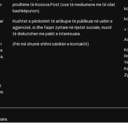
r
prodhime të Kosova Post (ose të mediumeve me të cilat
k
bashkëpunon).
k
ar
Kushtet e përdorimit të artikujve të publikuar në uebin e
agjencisë, si dhe faqet zyrtare në rrjetet sociale, mund
+ 
të diskutohen me palët e interesuara.
A
n
(Për më shumë shihni rubrikën e kontaktit)
Ko
 e
Rr
a,
‘H
Ka
Zy
ë
re
uara.