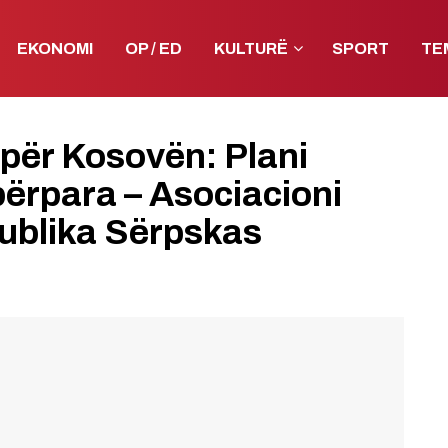
EKONOMI
OP / ED
KULTURË
SPORT
TE
ë për Kosovën: Plani
përpara – Asociacioni
publika Sërpskas