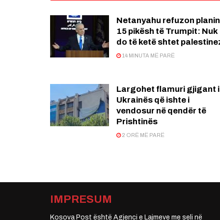
Netanyahu refuzon planin
15 pikësh të Trumpit: Nuk
do të ketë shtet palestine
14 MINUTA MË PARË
Largohet flamuri gjigant i
Ukrainës që ishte i
vendosur në qendër të
Prishtinës
2 ORË MË PARË
IMPRESUM
Kosova Post është Agjenci e Lajmeve me seli në