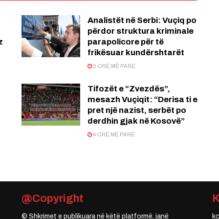
Analistët në Serbi: Vuçiq po
përdor struktura kriminale
z
parapolicore për të
frikësuar kundërshtarët
2 ORË MË PARË
Tifozët e “Zvezdës”,
mesazh Vuçiqit: “Derisa ti e
pret një nazist, serbët po
derdhin gjak në Kosovë”
4 ORË MË PARË
@Copyright
© Shkrimet e publikuara në këtë platformë, janë
k