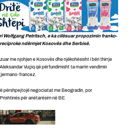
i Wolfgang Petritsch, e ka cilësuar propozimin franko-
s reciproke ndërmjet Kosovës dhe Serbisë.
zuar me njohjen e Kosovës dhe njëkohësisht i bëri thirrje
ë Aleksandar Vuçiq që përfundimisht ta marrin vendimin
 gjermano-francez.
të përshpejtojë negociatat me Beogradin, por
 Prishtinës për anëtarësim në BE.