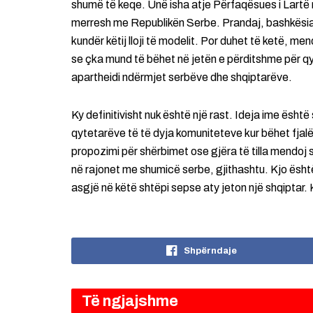
shumë të keqe. Unë isha atje Përfaqësues i Lartë
merresh me Republikën Serbe. Prandaj, bashkësia
kundër këtij lloji të modelit. Por duhet të ketë, me
se çka mund të bëhet në jetën e përditshme për qyt
apartheidi ndërmjet serbëve dhe shqiptarëve.
Ky definitivisht nuk është një rast. Ideja ime ësh
qytetarëve të të dyja komuniteteve kur bëhet fjal
propozimi për shërbimet ose gjëra të tilla mendoj s
në rajonet me shumicë serbe, gjithashtu. Kjo ësht
asgjë në këtë shtëpi sepse aty jeton një shqiptar. 
Shpërndaje
Të ngjajshme