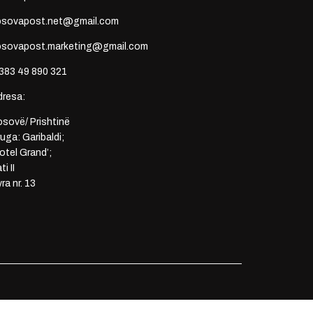
osovapost.net@gmail.com
osovapost.marketing@gmail.com
383 49 890 321
dresa:
sovë/ Prishtinë
uga: Garibaldi;
otel Grand’;
ti II
ra nr. 13