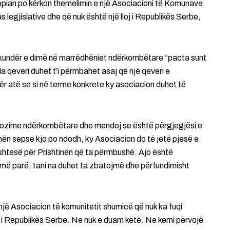
vropian po kërkon themelimin e një Asociacioni të Komunave
legjislative dhe që nuk është një lloj i Republikës Serbe,
 Sikundër e dimë në marrëdhëniet ndërkombëtare “pacta sunt
 qeveri duhet t’i përmbahet asaj që një qeveri e
ër atë se si në terme konkrete ky asociacion duhet të
opozime ndërkombëtare dhe mendoj se është përgjegjësi e
tinën sepse kjo po ndodh, ky Asociacion do të jetë pjesë e
 shtesë për Prishtinën që ta përmbushë. Ajo është
 më parë, tani na duhet ta zbatojmë dhe përfundimisht
i një Asociacion të komunitetit shumicë që nuk ka fuqi
loj i Republikës Serbe. Ne nuk e duam këtë. Ne kemi përvojë