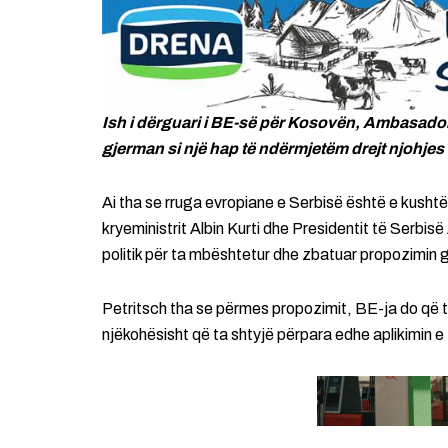
Ish i dërguari i BE-së për Kosovën, Ambasador
gjerman si një hap të ndërmjetëm drejt njohje
Ai tha se rruga evropiane e Serbisë është e kushtë
kryeministrit Albin Kurti dhe Presidentit të Serbis
politik për ta mbështetur dhe zbatuar propozimin
Petritsch tha se përmes propozimit, BE-ja do që 
njëkohësisht që ta shtyjë përpara edhe aplikimin e