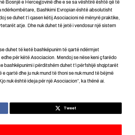
 në Bosnjë e Hercegovinë dhe e se sa vështirë është që të
 ndërkombëtare, Bashkimi Evropian është absolutisht
ndoj se duhet t’i qasen këtij Asociacioni në mënyrë praktike,
etarët atje. Dhe nuk duhet të jetë i vendosur një sistem
të se duhet të ketë bashkëpunim të qartë ndërmjet
ë edhe për këtë Asociacion. Mendoj se nëse keni çfarëdo
e bashkëpunimi i përditshëm duhet t’i përfshijë shqiptarët
ë e qartë dhe ju nuk mund të thoni se nuk mund të bëjmë
Kjo nuk është ideja për një Asociacion”, ka thënë ai.
Tweet