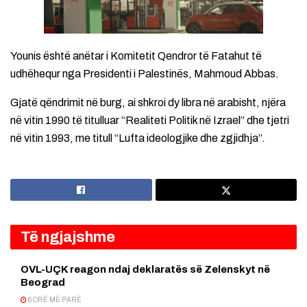
Younis është anëtar i Komitetit Qendror të Fatahut të
udhëhequr nga Presidenti i Palestinës, Mahmoud Abbas.
Gjatë qëndrimit në burg, ai shkroi dy libra në arabisht, njëra
në vitin 1990 të titulluar “Realiteti Politik në Izrael” dhe tjetri
në vitin 1993, me titull “Lufta ideologjike dhe zgjidhja”.
Të ngjajshme
OVL-UÇK reagon ndaj deklaratës së Zelenskyt në
Beograd
6 ORË MË PARË