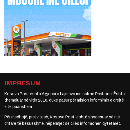
IMPRESUM
Kosova Post është Agjenci e Lajmeve me seli në Prishtinë. Është
themeluar në vitin 2016, duke pasur për mision informimin e drejtë
e të paanshëm.
Për rrjedhojë, prej vitesh, Kosova Post, është shndërruar në një
dritare të besueshme, nëpërmjet së cilës informohen qytetarët.