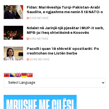
Fidan: Marrëveshja Turqi-Pakistan-Arabi
Saudite, e ngjashme me nenin 5 të NATO-s
8 ORË MË PARË
Ndalet në Jarinjë një pjesëtar i MUP-it serb,
MPB-ja i heq shtetësinë e Kosovës
9 ORË MË PARË
Pacolli i quan `të shkretë` opozitarët: Po
rreshtohen me Listën Serbe
10 ORË MË PARË