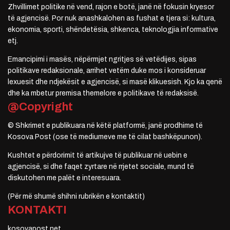
Zhvillimet politike në vend, rajon e botë, janë në fokusin kryesor
të agjencisë. Por nuk anashkalohen as fushat e tjera si: kultura,
ekonomia, sporti, shëndetësia, shkenca, teknologjia informative
etj.
Emancipimi i masës, nëpërmjet ngritjes së vetëdijes, sipas
politikave redaksionale, arrihet vetëm duke mos i konsideruar
lexuesit dhe ndjekësit e agjencisë, si masë klikuesish. Kjo ka qenë
dhe ka mbetur premisa themelore e politikave të redaksisë.
@Copyright
© Shkrimet e publikuara në këtë platformë, janë prodhime të
Kosova Post (ose të mediumeve me të cilat bashkëpunon).
Kushtet e përdorimit të artikujve të publikuar në uebin e
agjencisë, si dhe faqet zyrtare në rrjetet sociale, mund të
diskutohen me palët e interesuara.
(Për më shumë shihni rubrikën e kontaktit)
KONTAKTI
kosovapost.net