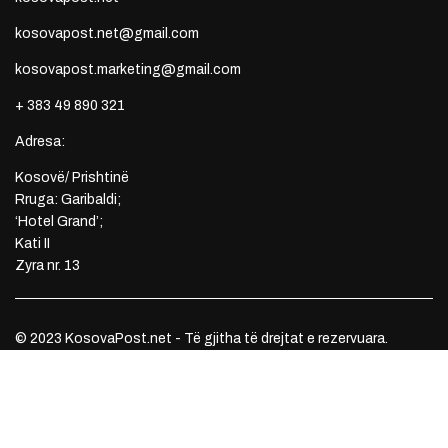
kosovapost.net@gmail.com
kosovapost.marketing@gmail.com
+ 383 49 890 321
Adresa:
Kosovë/ Prishtinë
Rruga: Garibaldi;
‘Hotel Grand’;
Kati II
Zyra nr. 13
© 2023 KosovaPost.net - Të gjitha të drejtat e rezervuara.