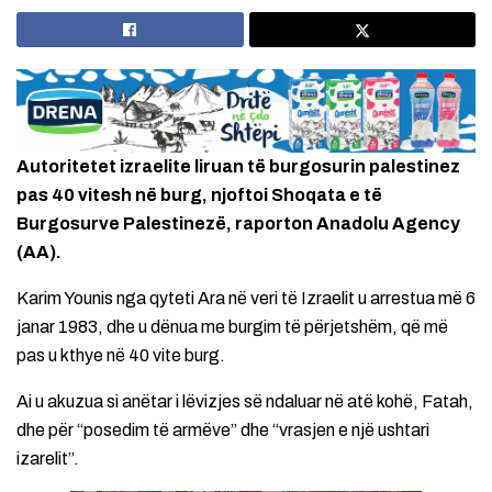
Autoritetet izraelite liruan të burgosurin palestinez
pas 40 vitesh në burg, njoftoi Shoqata e të
Burgosurve Palestinezë, raporton Anadolu Agency
(AA).
Karim Younis nga qyteti Ara në veri të Izraelit u arrestua më 6
janar 1983, dhe u dënua me burgim të përjetshëm, që më
pas u kthye në 40 vite burg.
Ai u akuzua si anëtar i lëvizjes së ndaluar në atë kohë, Fatah,
dhe për “posedim të armëve” dhe “vrasjen e një ushtari
izarelit”.