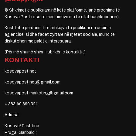
© Shkrimet e publikuara në këtë platformë, janë prodhime të
Kosova Post (ose të mediumeve me të cilat bashkëpunon).
Kushtet e përdorimit të artikujve të publikuar në uebin e
agjencisë, si dhe faqet zyrtare në rrjetet sociale, mund të
diskutohen me palët e interesuara.
(Për më shumë shihni rubrikën e kontaktit)
KONTAKTI
kosovapost.net
kosovapost.net@gmail.com
kosovapost.marketing@gmail.com
+ 383 49 890 321
Adresa:
Kosovë/ Prishtinë
Rruga: Garibaldi;