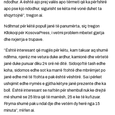
ndodhur. A është ajo prej valës apo tërmeti që ka përfshirë
apo pse kjo ndodhur, sigurisht se këta më vonë duhet ta
shqyrtojnë”, tregon ai.
Ndihmat për këtë popull janë të panumërta, siç tregon
Kllokoqi për KosovaPress, i vetmi problem mbetet gjetja
dhe nxjerrja e trupave.
“Është interesant që rrugës për këtu, kam takuar aq shumë
ndihma, njerëz me vetura duke ardhur, kamionë dhe vërtetë
janë duke punuar diku 24 orë në ditë. Sidoqoftë tash edhe
koha, sidomos edhe sot ka marrë ftohtë dhe mbrëmjet po
janë edhe më të ftohta e pak është vështirë. Sa i përket
ushqimit edhe rrymës e gjitha këtyre janë prezente dhe ka
boll. Është interesant se naftën për shembull nuk ke drejtë
më shumë se 25 litra që të marrësh, 25 e ke të kufizuar.
Rryma shumë pak u ndal dje dhe vetëm dy herë nga 15
minuta”, rrëfen ai.