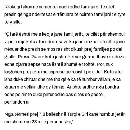
Kllokoqi takon në numër të madh edhe familjarë, të cilët
presin që nga ndërtesat e rrënuara të nxirren familjarët e tyre
të gjallë.
“Çfarë është më e keqja janë familjarët, të cilët për shembull
vijnë e rrijë këtu afër ndërtesave ku janë rrëzuar ato dhe janë
rrënuar dhe presin se mos rasisht dikush prej familjes po del
gjallë. Presin 24 orë këtu jashtë këtyre gërmadhave e ndezin
edhe zjarre sepse nata është shumë e ftohtë. Por, nuk
largohen prej këtu me shpresë që rasisht po u del. Këtu afër
isha duke xhiruar dhe më tha që e ka të humbur vëllain, e ka
gruan me vëllain dhe dy fëmijë. Ai ishte ardhur nga Londra
edhe po rrinte duke pritur edhe pas ditës së pestë”,
përfundon ai.
Nga tërmeti prej 7,8 ballësh në Turqi e Siri kanë humbur jetën
më shumë se 28 mijë persona./kp/