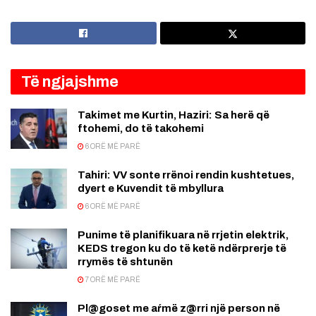
Të ngjajshme
Takimet me Kurtin, Haziri: Sa herë që
ftohemi, do të takohemi
6 ORË MË PARË
Tahiri: VV sonte rrënoi rendin kushtetues,
dyert e Kuvendit të mbyllura
6 ORË MË PARË
Punime të planifikuara në rrjetin elektrik,
KEDS tregon ku do të ketë ndërprerje të
rrymës të shtunën
7 ORË MË PARË
Pl@goset me aŕmë z@rri një person në