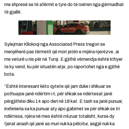
me shpresë se të afërmit e tyre do të nxirren nga gërmadhat
të gjallë.
Sylejman Kllokoqi nga Associated Press tregon se
menjëherë pas tërmetit që mori jetën e mijëra njerëzve, ai
me veturë u nis për në Turqi. E gjithë vëmendja është kthyer
te ky vend, ku për situatën atje, po raportohet nga e gjithë
bota.
“Është interesant këto qytete që jam duke i shikuar se
pothuajse janë ndërtim i ri, për shkak se ndërtesat janë
përgjithësi diku 14 apo deri në 18 kat. E tash sa janë punuar,
inxhinieria sa ka punuar aty apo gabimet se për shkak se tri
ndërtesa, njëra në mes është rrëzuar totalisht, kurse dy
tjerat anash që janë as muri nuk ka pëlcitur, asgjë nuk ka