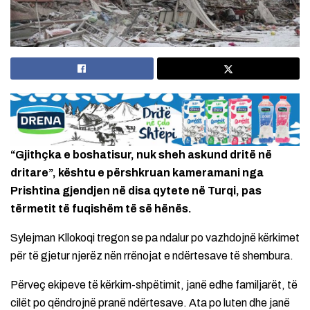
“Gjithçka e boshatisur, nuk sheh askund dritë në
dritare”, kështu e përshkruan kameramani nga
Prishtina gjendjen në disa qytete në Turqi, pas
tërmetit të fuqishëm të së hënës.
Sylejman Kllokoqi tregon se pa ndalur po vazhdojnë kërkimet
për të gjetur njerëz nën rrënojat e ndërtesave të shembura.
Përveç ekipeve të kërkim-shpëtimit, janë edhe familjarët, të
cilët po qëndrojnë pranë ndërtesave. Ata po luten dhe janë