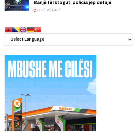
Banjë të Istogut, policia jep detaje
7 ORË MË PARË