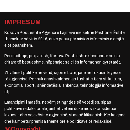
IMPRESUM
Kosova Post është Agjenci e Lajmeve me seli në Prishtinë. Është
themeluar në vitin 2016, duke pasur për mision informimin e drejtë
e të paanshëm.
Për rrjedhojë, prej vitesh, Kosova Post, është shndërruar në një
dritare të besueshme, nëpërmjet së cilës informohen qytetarët.
Zhvillimet politike në vend, rajon e botë, janë në fokusin kryesor
të agjencisë. Por nuk anashkalohen as fushat e tjera si: kultura,
ekonomia, sporti, shëndetësia, shkenca, teknologjia informative
etj.
Emancipimi i masës, nëpërmjet ngritjes së vetëdijes, sipas
politikave redaksionale, arrihet vetëm duke mos i konsideruar
lexuesit dhe ndjekësit e agjencisë, si masë klikuesish. Kjo ka qenë
dhe ka mbetur premisa themelore e politikave të redaksisë.
@Copyright