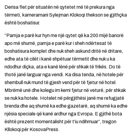
Derisa flet për situatën në qytetet më të prekura nga
tërmeti, kameramani Sylejman Klokoqi thekson se gjithçka
është boshatisur.
“Pamja e parë kur hyn me një qytet që ka 200 mijë banorë
apo më shumë, pamja e parë kur i sheh ndërtesat të
boshatisura komplet dhe nuk sheh askund dritë në dritare,
edhe ata të cilët i kanë shpëtuar tërmetit dhe nuk u ka
ndodhur diçka, ata e kanë lënë për shkak të frikës. Do të
thotë janë larguar nga vendi. Ka disa tenda, në hotele për
shembull nuk mund të gjesh vend për të fjetur në hotel.
Mbrëmë unë dhe kolegu im kemi fjetur në veturë, për shkak
se nuk ka hotele. Hotelet në përgjithësi janë me refugjatë
brenda dhe aq shumë ka edhe gazetarë, aq shumë ka edhe
njësia speciale që kanë ardhur nga Evropa. E gjithë bota
është prezent momentalisht për t’iu ndihmuar”, tregon
Kllokoqi për KosovaPress.