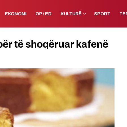
EKONOMI
OP / ED
KULTURË
SPORT
TE
 për të shoqëruar kafenë