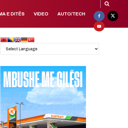
MA E DITËS
VIDEO
AUTO/TECH