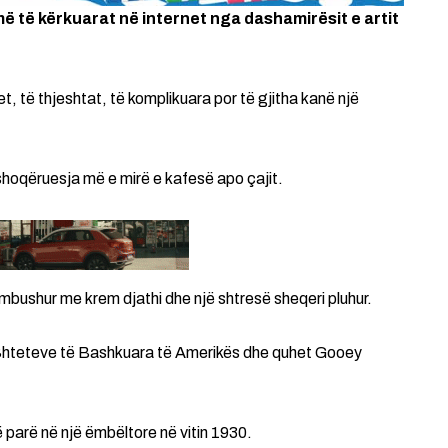
 të kërkuarat në internet nga dashamirësit e artit
, të thjeshtat, të komplikuara por të gjitha kanë një
 shoqëruesja më e mirë e kafesë apo çajit.
 mbushur me krem djathi dhe një shtresë sheqeri pluhur.
të Shteteve të Bashkuara të Amerikës dhe quhet Gooey
ë parë në një ëmbëltore në vitin 1930.