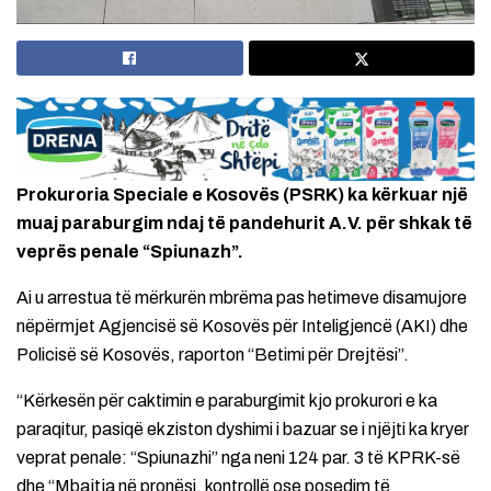
Prokuroria Speciale e Kosovës (PSRK) ka kërkuar një
muaj paraburgim ndaj të pandehurit A.V. për shkak të
veprës penale “Spiunazh”.
Ai u arrestua të mërkurën mbrëma pas hetimeve disamujore
nëpërmjet Agjencisë së Kosovës për Inteligjencë (AKI) dhe
Policisë së Kosovës, raporton “Betimi për Drejtësi”.
“Kërkesën për caktimin e paraburgimit kjo prokurori e ka
paraqitur, pasiqë ekziston dyshimi i bazuar se i njëjti ka kryer
veprat penale: “Spiunazhi” nga neni 124 par. 3 të KPRK-së
dhe “Mbajtja në pronësi, kontrollë ose posedim të