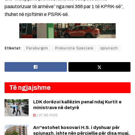
paautorizuar të armëve” nga neni 366 par 1 të KPRK-së”,
thuhet në njoftimin e PSRK-së.
Etiketat:
Paraburgim
Prokuroria Speciale
spiunazh
Të ngjajshme
LDK dorëzoi kallëzim penal ndaj Kurtit e
ministrave në detyrë
1 VIT MË PARË
Arr*estohet kosovari H.S. i dyshuar për
spiunazh, ishte nën përcjellje për disa muaj,