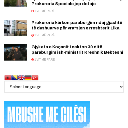
Prokuroria Speciale jep detaje
1 VIT MË PARË
Prokuroria kërkon paraburgim ndaj gjashtë
të dyshuarve për vra*sjen e rreshterit Lika
1 VIT MË PARË
Gjykata e Koçanit i cakton 30 ditë
paraburgim ish-ministrit Kreshnik Bekteshi
1 VIT MË PARË