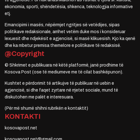
ekonomia, sporti, shëndetësia, shkenca, teknologjia informative
etj.
Emancipimi i masës, nëpërmjet ngritjes së vetëdijes, sipas
politikave redaksionale, arrihet vetëm duke mos i konsideruar
lexuesit dhe ndjekësit e agjencisë, si masë klikuesish. Kjo ka qenë
dhe ka mbetur premisa themelore e politikave të redaksisë.
@Copyright
© Shkrimet e publikuara në këtë platformë, janë prodhime të
Kosova Post (ose të mediumeve me të cilat bashkëpunon).
Kushtet e përdorimit të artikujve të publikuar në uebin e
agjencisë, si dhe faqet zyrtare në rrjetet sociale, mund të
diskutohen me palët e interesuara.
(Për më shumë shihni rubrikën e kontaktit)
KONTAKTI
kosovapost.net
kosovapost.net@gmail.com