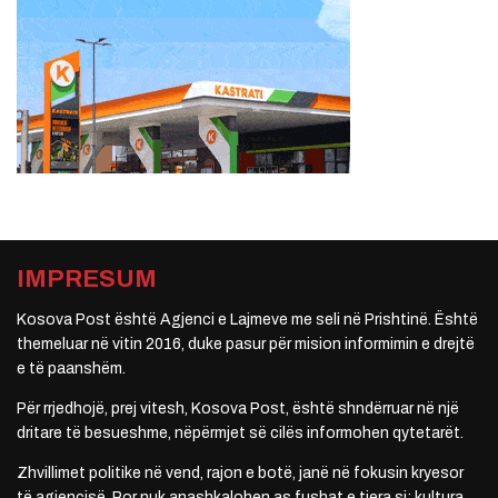
IMPRESUM
Kosova Post është Agjenci e Lajmeve me seli në Prishtinë. Është
themeluar në vitin 2016, duke pasur për mision informimin e drejtë
e të paanshëm.
Për rrjedhojë, prej vitesh, Kosova Post, është shndërruar në një
dritare të besueshme, nëpërmjet së cilës informohen qytetarët.
Zhvillimet politike në vend, rajon e botë, janë në fokusin kryesor
të agjencisë. Por nuk anashkalohen as fushat e tjera si: kultura,