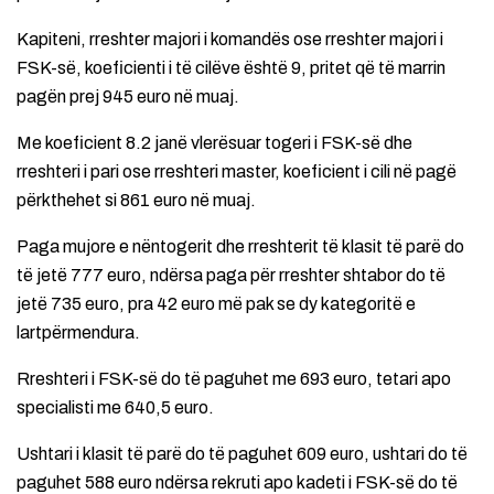
Kapiteni, rreshter majori i komandës ose rreshter majori i
FSK-së, koeficienti i të cilëve është 9, pritet që të marrin
pagën prej 945 euro në muaj.
Me koeficient 8.2 janë vlerësuar togeri i FSK-së dhe
rreshteri i pari ose rreshteri master, koeficient i cili në pagë
përkthehet si 861 euro në muaj.
Paga mujore e nëntogerit dhe rreshterit të klasit të parë do
të jetë 777 euro, ndërsa paga për rreshter shtabor do të
jetë 735 euro, pra 42 euro më pak se dy kategoritë e
lartpërmendura.
Rreshteri i FSK-së do të paguhet me 693 euro, tetari apo
specialisti me 640,5 euro.
Ushtari i klasit të parë do të paguhet 609 euro, ushtari do të
paguhet 588 euro ndërsa rekruti apo kadeti i FSK-së do të