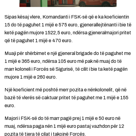
Sipas kësaj vlere, Komandanti i FSK-së që e ka koeficientin
15 do të paguhet 1 mijë e 575 euro, gjenerallejtënanti i bie të
ketë pagën mujore 1522,5 euro, ndërsa gjeneralmajori pritet
që të paguhet 1 mijë e 470 euro.
Muaji për shërbimet e një gjeneral brigade do të paguhet me
1 mijë e 365 euro, ndërsa 105 euro më pak në muaj do të
marr koloneli i Forcës së Sigurisë, të cilit i bie ta ketë pagën
mujore 1 mijë e 260 euro.
Një koeficient më poshtë merr pozita e nënkolonelit, që në
bazë të vlerës së caktuar pritet të paguhet me 1 mijë e 155
euro.
Majori i FSK-së do të marr pagë prej 1 mijë e 50 euro në
muaj, ndërsa paga nën 1 mijë euro pastaj vazhdon për 12
pozita të tjera të cilat i takojnë Forcës.