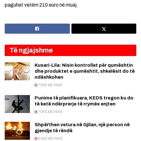
paguhet vetëm 210 euro në muaj.
Të ngjajshme
Kusari-Lila: Nisin kontrollet për qumështin
dhe produktet e qumështit, shkelësit do të
ndëshkohen
7 ORË MË PARË
Punime të planifikuara, KEDS tregon ku do
të ketë ndërprerje të rrymës enjten
7 ORË MË PARË
Shpëŕthen vetura në Gjilan, një person në
gjendje të rëndë
8 ORË MË PARË