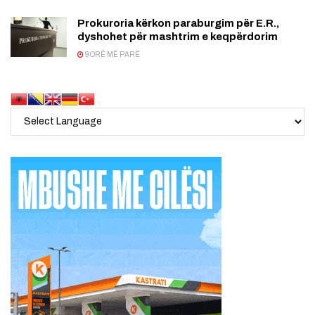
Prokuroria kërkon paraburgim për E.R.,
dyshohet për mashtrim e keqpërdorim
9 ORË MË PARË