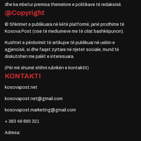
dhe ka mbetur premisa themelore e politikave të redaksisë.
@Copyright
© Shkrimet e publikuara në këtë platformë, janë prodhime të
Kosova Post (ose të mediumeve me të cilat bashkëpunon).
Kushtet e përdorimit të artikujve të publikuar në uebin e
agjencisë, si dhe faqet zyrtare në rrjetet sociale, mund të
diskutohen me palët e interesuara.
(Për më shumë shihni rubrikën e kontaktit)
KONTAKTI
kosovapost.net
kosovapost.net@gmail.com
kosovapost.marketing@gmail.com
+ 383 49 890 321
Adresa: