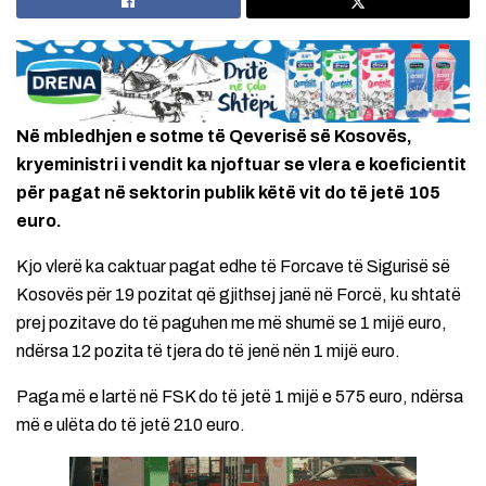
Në mbledhjen e sotme të Qeverisë së Kosovës,
kryeministri i vendit ka njoftuar se vlera e koeficientit
për pagat në sektorin publik këtë vit do të jetë 105
euro.
Kjo vlerë ka caktuar pagat edhe të Forcave të Sigurisë së
Kosovës për 19 pozitat që gjithsej janë në Forcë, ku shtatë
prej pozitave do të paguhen me më shumë se 1 mijë euro,
ndërsa 12 pozita të tjera do të jenë nën 1 mijë euro.
Paga më e lartë në FSK do të jetë 1 mijë e 575 euro, ndërsa
më e ulëta do të jetë 210 euro.