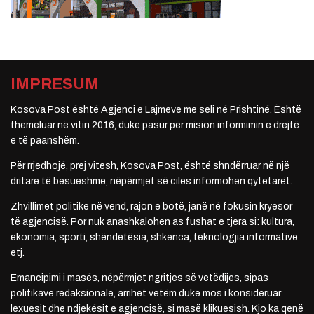
IMPRESUM
Kosova Post është Agjenci e Lajmeve me seli në Prishtinë. Është
themeluar në vitin 2016, duke pasur për mision informimin e drejtë
e të paanshëm.
Për rrjedhojë, prej vitesh, Kosova Post, është shndërruar në një
dritare të besueshme, nëpërmjet së cilës informohen qytetarët.
Zhvillimet politike në vend, rajon e botë, janë në fokusin kryesor
të agjencisë. Por nuk anashkalohen as fushat e tjera si: kultura,
ekonomia, sporti, shëndetësia, shkenca, teknologjia informative
etj.
Emancipimi i masës, nëpërmjet ngritjes së vetëdijes, sipas
politikave redaksionale, arrihet vetëm duke mos i konsideruar
lexuesit dhe ndjekësit e agjencisë, si masë klikuesish. Kjo ka qenë