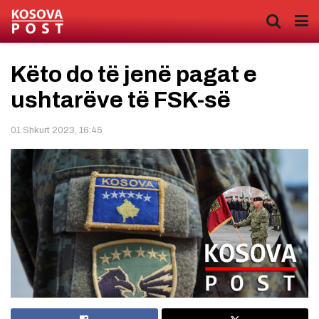
Këto do të jenë pagat e
ushtarëve të FSK-së
01 Shkurt 2023, 16:45