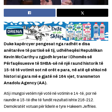
Duke kapërcyer pengesat nga radhët e disa
anëtarëve të partisë së tij, udhëheqësi Republikan
Kevin McCarthy u zgjodh kryetar i Dhomës së
Përfaqësuesve të SHBA-së në një raund historik të
15-të të votimit sot në orët e para, në atë që shkoi në
histori si gara më e gjatë në 164 vjet, transmeton
Anadolu Agency (AA).
Atij i mungoi vetëm një votë në votimin e 14-të, por në
raundin e 15-të dhe të fundit rezultati ishte 216-212.
Demokratët votuan për liderin e tyre Hakeem Jeffries.