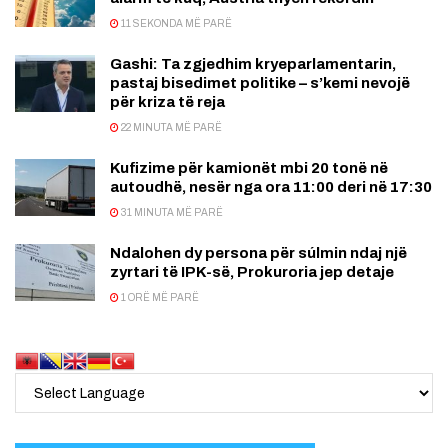
11 SEKONDA MË PARË
Gashi: Ta zgjedhim kryeparlamentarin,
pastaj bisedimet politike – s’kemi nevojë
për kriza të reja
22 MINUTA MË PARË
Kufizime për kamionët mbi 20 tonë në
autoudhë, nesër nga ora 11:00 deri në 17:30
31 MINUTA MË PARË
Ndalohen dy persona për súlmin ndaj një
zyrtari të IPK-së, Prokuroria jep detaje
1 ORË MË PARË