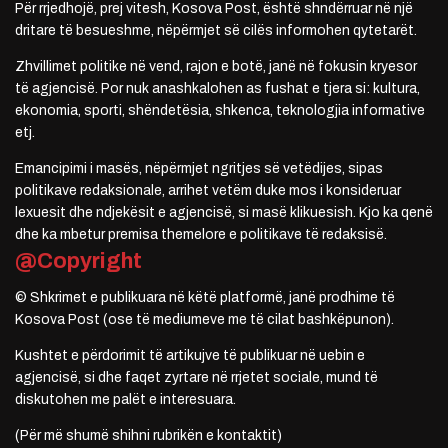
Për rrjedhojë, prej vitesh, Kosova Post, është shndërruar në një
dritare të besueshme, nëpërmjet së cilës informohen qytetarët.
Zhvillimet politike në vend, rajon e botë, janë në fokusin kryesor
të agjencisë. Por nuk anashkalohen as fushat e tjera si: kultura,
ekonomia, sporti, shëndetësia, shkenca, teknologjia informative
etj.
Emancipimi i masës, nëpërmjet ngritjes së vetëdijes, sipas
politikave redaksionale, arrihet vetëm duke mos i konsideruar
lexuesit dhe ndjekësit e agjencisë, si masë klikuesish. Kjo ka qenë
dhe ka mbetur premisa themelore e politikave të redaksisë.
@Copyright
© Shkrimet e publikuara në këtë platformë, janë prodhime të
Kosova Post (ose të mediumeve me të cilat bashkëpunon).
Kushtet e përdorimit të artikujve të publikuar në uebin e
agjencisë, si dhe faqet zyrtare në rrjetet sociale, mund të
diskutohen me palët e interesuara.
(Për më shumë shihni rubrikën e kontaktit)