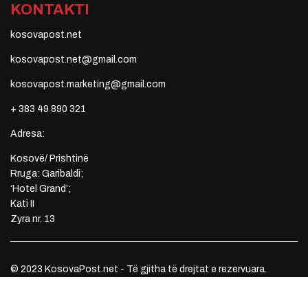
KONTAKTI
kosovapost.net
kosovapost.net@gmail.com
kosovapost.marketing@gmail.com
+ 383 49 890 321
Adresa:
Kosovë/ Prishtinë
Rruga: Garibaldi;
‘Hotel Grand’;
Kati II
Zyra nr. 13
© 2023 KosovaPost.net - Të gjitha të drejtat e rezervuara.