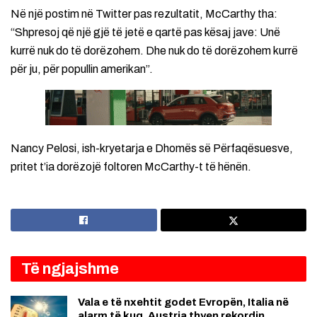
Në një postim në Twitter pas rezultatit, McCarthy tha:
“Shpresoj që një gjë të jetë e qartë pas kësaj jave: Unë
kurrë nuk do të dorëzohem. Dhe nuk do të dorëzohem kurrë
për ju, për popullin amerikan”.
Nancy Pelosi, ish-kryetarja e Dhomës së Përfaqësuesve,
pritet t’ia dorëzojë foltoren McCarthy-t të hënën.
Të ngjajshme
Vala e të nxehtit godet Evropën, Italia në
alarm të kuq, Austria thyen rekordin