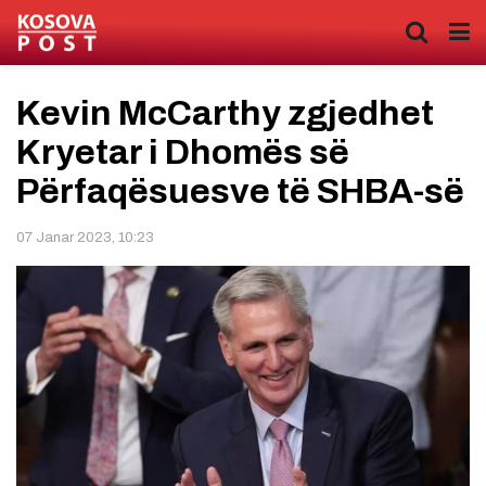
Kevin McCarthy zgjedhet
Kryetar i Dhomës së
Përfaqësuesve të SHBA-së
07 Janar 2023, 10:23