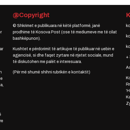
@Copyright
© Shkrimet e publikuara në këtë platformë, janë
k
r
prodhime të Kosova Post (ose të mediumeve me të cilat
k
bashkëpunon).
k
ar
Kushtet e përdorimit të artikujve të publikuar në uebin e
agjencisë, si dhe faqet zyrtare në rrjetet sociale, mund
+ 
të diskutohen me palët e interesuara.
A
n
(Për më shumë shihni rubrikën e kontaktit)
Ko
 e
Rr
a,
‘H
Ka
Zy
ë
re