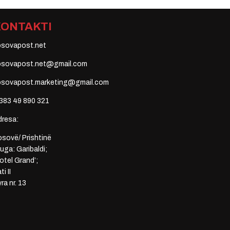
KONTAKTI
osovapost.net
osovapost.net@gmail.com
osovapost.marketing@gmail.com
383 49 890 321
dresa:
sovë/ Prishtinë
uga: Garibaldi;
otel Grand’;
ti II
ra nr. 13