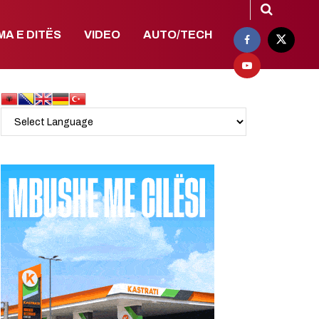
MA E DITËS
VIDEO
AUTO/TECH