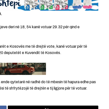
ë.
eve deri në 18, 54 kanë votuar 29.32 për qind e
tarët e Kosovës me të drejtë vote, kanë votuar për të
120 deputetët e Kuvendit të Kosovës.
a ende qytetarë në radhë do të mbesin të hapura edhe pas
të shfrytëzojë të drejtën e tij ligjore për të votuar.