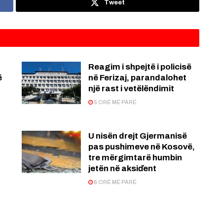
Tweet
Reagim i shpejtë i policisë
ë
në Ferizaj, parandalohet
një rast i vetëlëndimit
5 ORË MË PARË
U nisën drejt Gjermanisë
pas pushimeve në Kosovë,
tre mërgimtarë humbin
jetën në aksiďent
6 ORË MË PARË