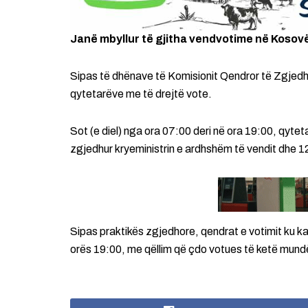
Janë mbyllur të gjitha vendvotime në Kosov
Sipas të dhënave të Komisionit Qendror të Zgjedhj
qytetarëve me të drejtë vote.
Sot (e diel) nga ora 07:00 deri në ora 19:00, qyte
zgjedhur kryeministrin e ardhshëm të vendit dhe 
Sipas praktikës zgjedhore, qendrat e votimit ku k
orës 19:00, me qëllim që çdo votues të ketë mundësi 