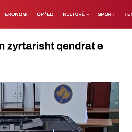
EKONOMI
OP / ED
KULTURË
SPORT
TE
n zyrtarisht qendrat e