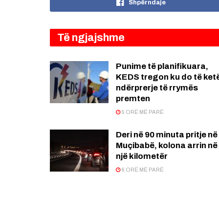
Shpërndaje
Të ngjajshme
Punime të planifikuara,
KEDS tregon ku do të ket
ndërprerje të rrymës
premten
5 ORË MË PARË
Deri në 90 minuta pritje në
Muçibabë, kolona arrin në
një kilometër
6 ORË MË PARË