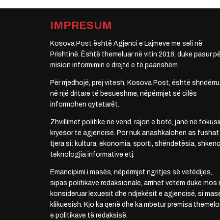
IMPRESUM
Kosova Post është Agjenci e Lajmeve me seli në
Prishtinë. Është themeluar në vitin 2016, duke pasur pë
mision informimin e drejtë e të paanshëm.
Për rrjedhojë, prej vitesh, Kosova Post, është shndërru
në një dritare të besueshme, nëpërmjet së cilës
informohen qytetarët.
Zhvillimet politike në vend, rajon e botë, janë në fokusi
kryesor të agjencisë. Por nuk anashkalohen as fushat
tjera si: kultura, ekonomia, sporti, shëndetësia, shkenc
teknologjia informative etj.
Emancipimi i masës, nëpërmjet ngritjes së vetëdijes,
sipas politikave redaksionale, arrihet vetëm duke mos i
konsideruar lexuesit dhe ndjekësit e agjencisë, si mas
klikuesish. Kjo ka qenë dhe ka mbetur premisa themelo
e politikave të redaksisë.