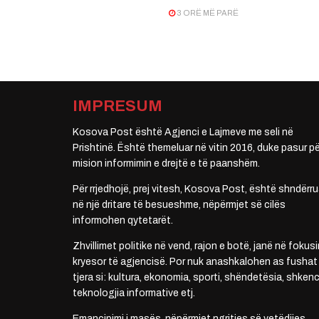
3 ORË MË PARË
IMPRESUM
Kosova Post është Agjenci e Lajmeve me seli në
Prishtinë. Është themeluar në vitin 2016, duke pasur pë
mision informimin e drejtë e të paanshëm.
Për rrjedhojë, prej vitesh, Kosova Post, është shndërru
në një dritare të besueshme, nëpërmjet së cilës
informohen qytetarët.
Zhvillimet politike në vend, rajon e botë, janë në fokusi
kryesor të agjencisë. Por nuk anashkalohen as fushat
tjera si: kultura, ekonomia, sporti, shëndetësia, shkenc
teknologjia informative etj.
Emancipimi i masës, nëpërmjet ngritjes së vetëdijes,