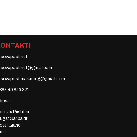
KONTAKTI
osovapost.net
osovapost.net@gmail.com
osovapost.marketing@gmail.com
383 49 890 321
dresa:
sovë/ Prishtinë
uga: Garibaldi;
otel Grand’;
ti II