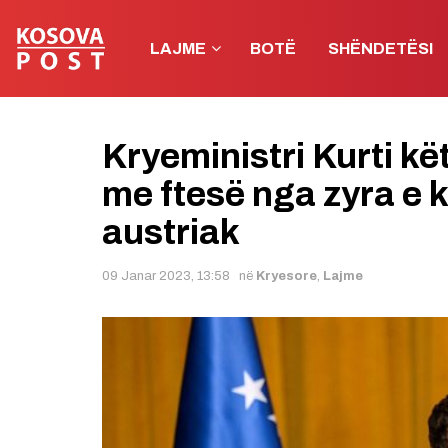
LAJME
BOTË
SHËNDETËSI
Kryeministri Kurti kë
me ftesë nga zyra e k
austriak
09 Janar 2023, 13:58
në
Kryesore
,
Lajme