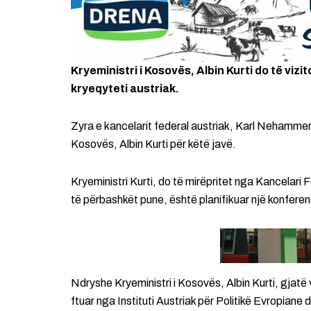
Kryeministri i Kosovës, Albin Kurti do të vizi
kryeqyteti austriak.
Zyra e kancelarit federal austriak, Karl Nehammer,
Kosovës, Albin Kurti për këtë javë.
Kryeministri Kurti, do të mirëpritet nga Kancelar
të përbashkët pune, është planifikuar një konfere
Ndryshe Kryeministri i Kosovës, Albin Kurti, gjatë v
ftuar nga Instituti Austriak për Politikë Evropian