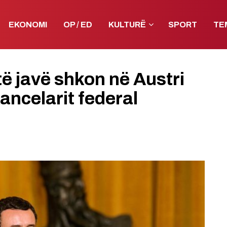
EKONOMI
OP / ED
KULTURË
SPORT
TE
të javë shkon në Austri
ancelarit federal