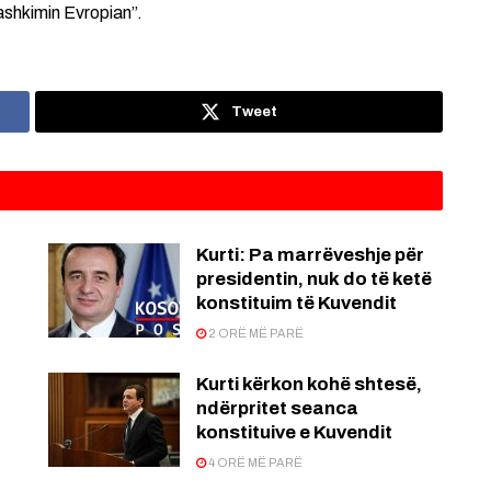
ashkimin Evropian”.
Tweet
Kurti: Pa marrëveshje për
presidentin, nuk do të ketë
konstituim të Kuvendit
2 ORË MË PARË
Kurti kërkon kohë shtesë,
ndërpritet seanca
konstituive e Kuvendit
4 ORË MË PARË