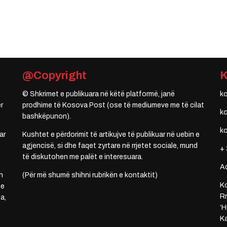
@Copyright
© Shkrimet e publikuara në këtë platformë, janë
k
r
prodhime të Kosova Post (ose të mediumeve me të cilat
k
bashkëpunon).
k
ar
Kushtet e përdorimit të artikujve të publikuar në uebin e
agjencisë, si dhe faqet zyrtare në rrjetet sociale, mund
+ 
të diskutohen me palët e interesuara.
A
n
(Për më shumë shihni rubrikën e kontaktit)
Ko
 e
Rr
a,
‘H
Ka