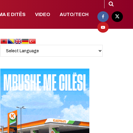
MA E DITËS
VIDEO
AUTO/TECH