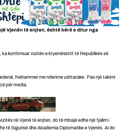
tojë Vjenën të enjten, është bërë e ditur nga
 ka konfirmuar vizitën e kryeministrit të Republikës së
i Federal, Nehammer me nderime ushtarake. Pas një takimi
ncë për media.
izitës në Vjenë të enjten, do të mbajë edhe një fjalim i
e dhe të Sigurisë dhe Akademia Diplomatike e Vjenës. Ai do