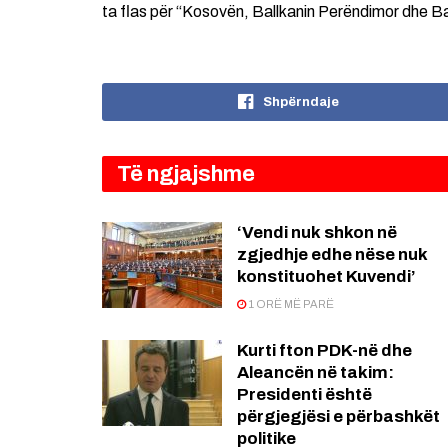
ta flas për “Kosovën, Ballkanin Perëndimor dhe B
Shpërndaje
Të ngjajshme
‘Vendi nuk shkon në
zgjedhje edhe nëse nuk
konstituohet Kuvendi’
1 ORË MË PARË
Kurti fton PDK-në dhe
Aleancën në takim:
Presidenti është
përgjegjësi e përbashkët
politike