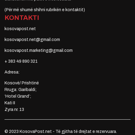
(Për më shumë shihni rubrikën e kontaktit)
KONTAKTI
kosovapost.net
kosovapost.net@gmail.com
kosovapost.marketing@gmail.com
+ 383 49 890 321
Adresa:
Kosovë/ Prishtinë
Rruga: Garibaldi;
‘Hotel Grand’;
Kati II
Zyra nr. 13
© 2023 KosovaPost.net - Të gjitha të drejtat e rezervuara.