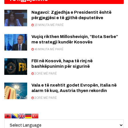
Nagavci: Zgjedhja e Presidentit është
përgjegjësi e të gjithë deputetëve
18 MINUTA MË PARË
Vuçiq rikthen Millosheviqin, “Bota Serbe”
me strategji kundër Kosovës
46 MINUTA MË PARË
FBI në Kosovë, hapa të rinj në
bashkëpunimin për sigurinë
2 ORË MË PARË
Vala e të nxehtit godet Evropën, Italia në
alarm të kuq, Austria thyen rekordin
2 ORË MË PARË