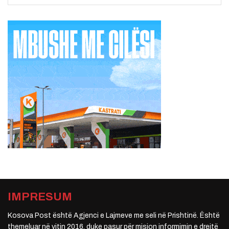
IMPRESUM
Kosova Post është Agjenci e Lajmeve me seli në Prishtinë. Është
themeluar në vitin 2016, duke pasur për mision informimin e drejtë