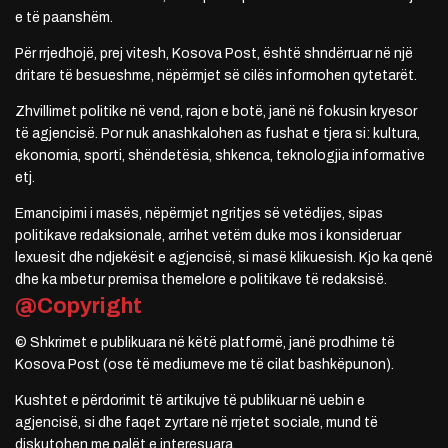
e të paanshëm.
Për rrjedhojë, prej vitesh, Kosova Post, është shndërruar në një
dritare të besueshme, nëpërmjet së cilës informohen qytetarët.
Zhvillimet politike në vend, rajon e botë, janë në fokusin kryesor
të agjencisë. Por nuk anashkalohen as fushat e tjera si: kultura,
ekonomia, sporti, shëndetësia, shkenca, teknologjia informative
etj.
Emancipimi i masës, nëpërmjet ngritjes së vetëdijes, sipas
politikave redaksionale, arrihet vetëm duke mos i konsideruar
lexuesit dhe ndjekësit e agjencisë, si masë klikuesish. Kjo ka qenë
dhe ka mbetur premisa themelore e politikave të redaksisë.
@Copyright
© Shkrimet e publikuara në këtë platformë, janë prodhime të
Kosova Post (ose të mediumeve me të cilat bashkëpunon).
Kushtet e përdorimit të artikujve të publikuar në uebin e
agjencisë, si dhe faqet zyrtare në rrjetet sociale, mund të
diskutohen me palët e interesuara.