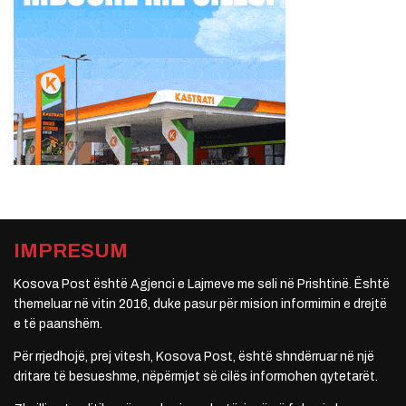
IMPRESUM
Kosova Post është Agjenci e Lajmeve me seli në Prishtinë. Është
themeluar në vitin 2016, duke pasur për mision informimin e drejtë
e të paanshëm.
Për rrjedhojë, prej vitesh, Kosova Post, është shndërruar në një
dritare të besueshme, nëpërmjet së cilës informohen qytetarët.