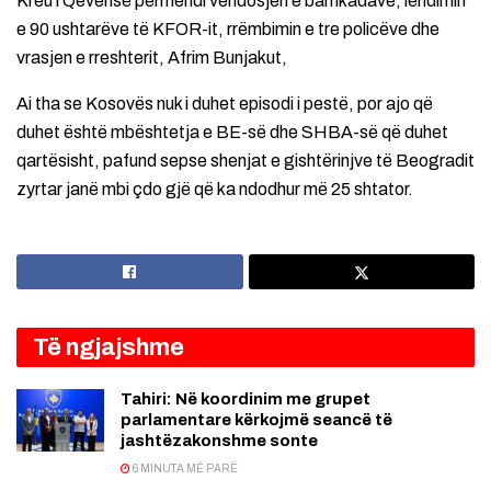
Kreu i Qeverisë përmendi vendosjen e barrikadave, lëndimin
e 90 ushtarëve të KFOR-it, rrëmbimin e tre policëve dhe
vrasjen e rreshterit, Afrim Bunjakut,
Ai tha se Kosovës nuk i duhet episodi i pestë, por ajo që
duhet është mbështetja e BE-së dhe SHBA-së që duhet
qartësisht, pafund sepse shenjat e gishtërinjve të Beogradit
zyrtar janë mbi çdo gjë që ka ndodhur më 25 shtator.
Të ngjajshme
Tahiri: Në koordinim me grupet
parlamentare kërkojmë seancë të
jashtëzakonshme sonte
6 MINUTA MË PARË