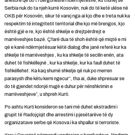
anësore që do t’i dërgoheshin ndërmjetësve, ku thuhej se
Serbia nuk do ta njeh kurrë Kosovën, nuk do të ketë ulëse në
OKB për Kosovën, sikur të varej nga ai kjo dhe e treta nuk ka
respektim të integritetit territorial dhe kjo më brengos, kjo
është gjë e re, kjo është shkelje e drejtpërdrejt e
marrëveshjes bazë. Çfarë dua të shoh është që miqtë e mi
që e kanë ndërmjetësuar këtë dialog dhe janë referë kur ka
shkelje të marrëveshjes , ku ka shkelje të secilin enën, ata
duhet të fishkëllejnë , kur ka shkelje, kur ka faull duhet të
fishkëllehet. Ka kaq shumë shkelje që nuk po merren
parasysh dhe këtu kemi ngecur“, tha ai, duke shpresuar se
do të gjendet ndonjë rrugë e duhur për nënshkrimin e
marrëveshjeve”, u shpreh Kurti.
Po ashtu Kurti konsideron se tani më duhet ekstradimi i
grupit të Radojçiqit dhe arrestimi i pjesëtarëve të dy
organizatave serbe që Kosova i ka shpallur si terroriste.