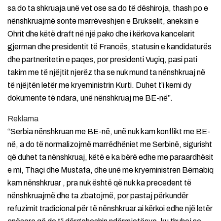
sa do ta shkruaja unë vet ose sa do të dëshiroja, thash po e
nënshkruajmë sonte marrëveshjen e Brukselit, aneksin e
Ohrit dhe këtë draft në një pako dhe i kërkova kancelarit
gjerman dhe presidentit të Francës, statusin e kandidaturës
dhe partneritetin e paqes, por presidenti Vuçiq, pasi pati
takim me të njëjtit njerëz tha se nuk mund ta nënshkruaj në
të njëjtën letër me kryeministrin Kurti. Duhet t’i kemi dy
dokumente të ndara, unë nënshkruaj me BE-në”.
Reklama
“Serbia nënshkruan me BE-në, unë nuk kam konflikt me BE-
në, a do të normalizojmë marrëdhëniet me Serbinë, sigurisht
që duhet ta nënshkruaj, këtë e ka bërë edhe me paraardhësit
e mi, Thaçi dhe Mustafa, dhe unë me kryeministren Bërnabiq
kam nënshkruar , pra nuk është që nuk ka precedent të
nënshkruajmë dhe ta zbatojmë, por pastaj përkundër
refuzimit tradicional për të nënshkruar ai kërkoi edhe një letër