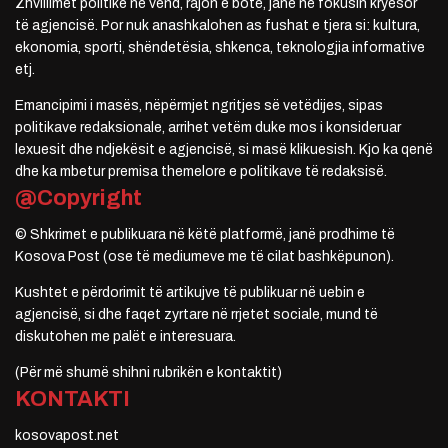
Zhvillimet politike në vend, rajon e botë, janë në fokusin kryesor
të agjencisë. Por nuk anashkalohen as fushat e tjera si: kultura,
ekonomia, sporti, shëndetësia, shkenca, teknologjia informative
etj.
Emancipimi i masës, nëpërmjet ngritjes së vetëdijes, sipas
politikave redaksionale, arrihet vetëm duke mos i konsideruar
lexuesit dhe ndjekësit e agjencisë, si masë klikuesish. Kjo ka qenë
dhe ka mbetur premisa themelore e politikave të redaksisë.
@Copyright
© Shkrimet e publikuara në këtë platformë, janë prodhime të
Kosova Post (ose të mediumeve me të cilat bashkëpunon).
Kushtet e përdorimit të artikujve të publikuar në uebin e
agjencisë, si dhe faqet zyrtare në rrjetet sociale, mund të
diskutohen me palët e interesuara.
(Për më shumë shihni rubrikën e kontaktit)
KONTAKTI
kosovapost.net