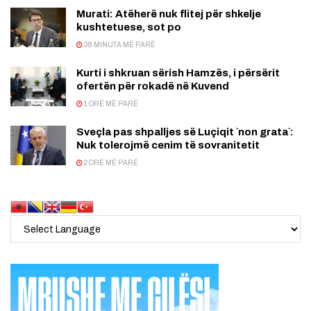
Murati: Atëherë nuk flitej për shkelje
kushtetuese, sot po
38 MINUTA MË PARË
Kurti i shkruan sërish Hamzës, i përsërit
ofertën për rokadë në Kuvend
1 ORË MË PARË
Sveçla pas shpalljes së Luçiqit `non grata`:
Nuk tolerojmë cenim të sovranitetit
2 ORË MË PARË