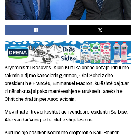
Kryeministri i Kosovës, Albin Kurti ka dhënë detaje lidhur me
takimin e tij me kancelarin gjerman, Olaf Scholz dhe
presidentin e Francës, Emmanuel Macron, ku është pajtuar
t’i nënshkruaj si pako marrëveshjen e Brukselit, aneksin e
Ohrit dhe draftin për Asociacionin.
Megjithatë, tregoi kushtet që i vendosi presidenti i Serbisë,
Aleksandar Vuçiq, e të cilat e shqetësojnë.
Kurti në një bashkëbisedim me drejtoren e Karl-Renner-