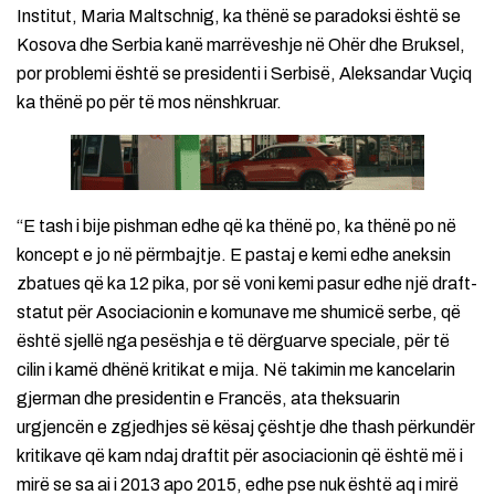
Institut, Maria Maltschnig, ka thënë se paradoksi është se
Kosova dhe Serbia kanë marrëveshje në Ohër dhe Bruksel,
por problemi është se presidenti i Serbisë, Aleksandar Vuçiq
ka thënë po për të mos nënshkruar.
“E tash i bije pishman edhe që ka thënë po, ka thënë po në
koncept e jo në përmbajtje. E pastaj e kemi edhe aneksin
zbatues që ka 12 pika, por së voni kemi pasur edhe një draft-
statut për Asociacionin e komunave me shumicë serbe, që
është sjellë nga pesëshja e të dërguarve speciale, për të
cilin i kamë dhënë kritikat e mija. Në takimin me kancelarin
gjerman dhe presidentin e Francës, ata theksuarin
urgjencën e zgjedhjes së kësaj çështje dhe thash përkundër
kritikave që kam ndaj draftit për asociacionin që është më i
mirë se sa ai i 2013 apo 2015, edhe pse nuk është aq i mirë