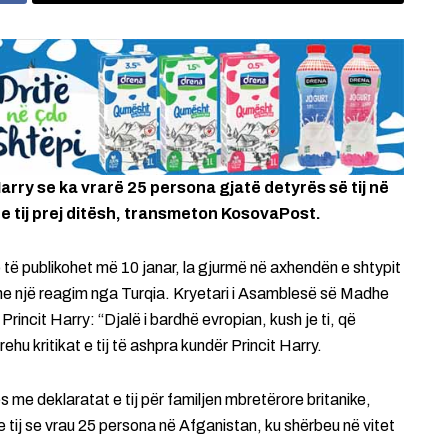
Harry se ka vrarë 25 persona gjatë detyrës së tij në
in e tij prej ditësh, transmeton KosovaPost.
o të publikohet më 10 janar, la gjurmë në axhendën e shtypit
edhe një reagim nga Turqia. Kryetari i Asamblesë së Madhe
incit Harry: “Djalë i bardhë evropian, kush je ti, që
ehu kritikat e tij të ashpra kundër Princit Harry.
s me deklaratat e tij për familjen mbretërore britanike,
 e tij se vrau 25 persona në Afganistan, ku shërbeu në vitet