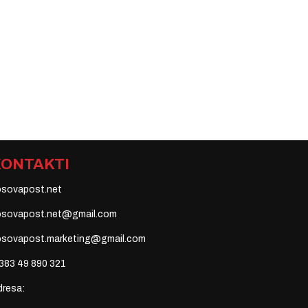
KONTAKTI
osovapost.net
osovapost.net@gmail.com
osovapost.marketing@gmail.com
383 49 890 321
dresa: