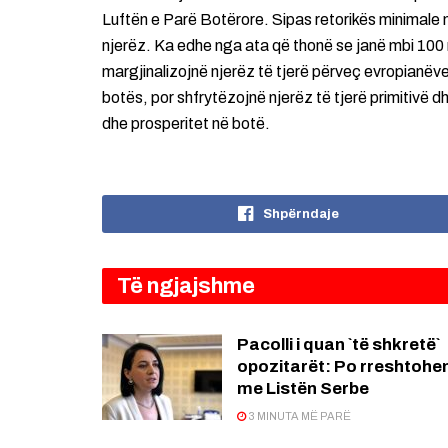
Luftën e Parë Botërore. Sipas retorikës minimale 
njerëz. Ka edhe nga ata që thonë se janë mbi 100
margjinalizojnë njerëz të tjerë përveç evropianëve
botës, por shfrytëzojnë njerëz të tjerë primitivë 
dhe prosperitet në botë.
Shpërndaje
Të ngjajshme
Pacolli i quan `të shkretë`
opozitarët: Po rreshtohe
me Listën Serbe
3 MINUTA MË PARË