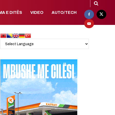
MA E DITËS
VIDEO
AUTO/TECH