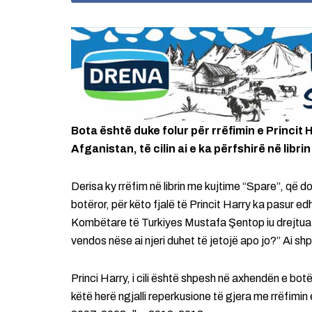
Bota është duke folur për rrëfimin e Princit 
Afganistan, të cilin ai e ka përfshirë në libr
Derisa ky rrëfim në librin me kujtime “Spare”, që d
botëror, për këto fjalë të Princit Harry ka pasur 
Kombëtare të Turkiyes Mustafa Şentop iu drejtua Pr
vendos nëse ai njeri duhet të jetojë apo jo?” Ai shpr
Princi Harry, i cili është shpesh në axhendën e botë
këtë herë ngjalli reperkusione të gjera me rrëfimin