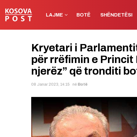
LAJME
BOTË
SHËNDETËSI
Kryetari i Parlament
për rrëfimin e Princi
njerëz” që tronditi bo
08 Janar 2023, 14:15
në
Botë