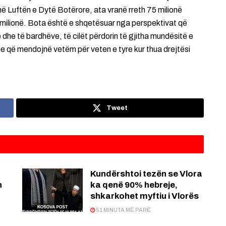
në Luftën e Dytë Botërore, ata vranë rreth 75 milionë
 milionë. Bota është e shqetësuar nga perspektivat që
 dhe të bardhëve, të cilët përdorin të gjitha mundësitë e
dhe që mendojnë vetëm për veten e tyre kur thua drejtësi
Tweet
Kundërshtoi tezën se Vlora
n
ka qenë 90% hebreje,
shkarkohet myftiu i Vlorës
51 MINUTA MË PARË