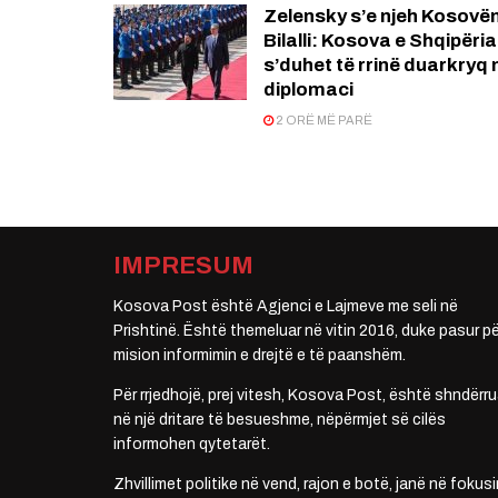
Zelensky s’e njeh Kosovën
Bilalli: Kosova e Shqipëria
s’duhet të rrinë duarkryq 
diplomaci
2 ORË MË PARË
IMPRESUM
Kosova Post është Agjenci e Lajmeve me seli në
Prishtinë. Është themeluar në vitin 2016, duke pasur pë
mision informimin e drejtë e të paanshëm.
Për rrjedhojë, prej vitesh, Kosova Post, është shndërru
në një dritare të besueshme, nëpërmjet së cilës
informohen qytetarët.
Zhvillimet politike në vend, rajon e botë, janë në fokusi