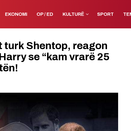
EKONOMI
OP / ED
KULTURË
SPORT
TE
it turk Shentop, reagon
t Harry se “kam vrarë 25
tën!