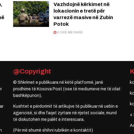
,
Vazhdojnë kërkimet në
lokacionin e tretë për
në
varrezë masive në Zubin
Potok
3 ORË MË PARË
@Copyright
© Shkrimet e publikuara në këtë platformë, janë
k
r
prodhime të Kosova Post (ose të mediumeve me të cilat
k
bashkëpunon).
k
ar
Kushtet e përdorimit të artikujve të publikuar në uebin e
agjencisë, si dhe faqet zyrtare në rrjetet sociale, mund
+ 
të diskutohen me palët e interesuara.
A
n
(Për më shumë shihni rubrikën e kontaktit)