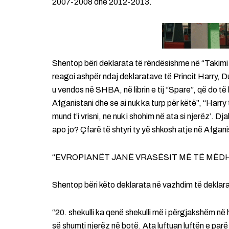
2007-2008 dhe 2012-2013.
Shentop bëri deklarata të rëndësishme në “Takimi 
reagoi ashpër ndaj deklaratave të Princit Harry, Duk
u vendos në SHBA, në librin e tij “Spare”, që do të
Afganistani dhe se ai nuk ka turp për këtë”, “Harry 
mund t’i vrisni, ne nuk i shohim në ata si njerëz’. Dj
apo jo? Çfarë të shtyri ty yë shkosh atje në Afgan
“EVROPIANËT JANË VRASËSIT MË TË MËD
Shentop bëri këto deklarata në vazhdim të deklarat
“20. shekulli ka qenë shekulli më i përgjakshëm në
së shumti njerëz në botë. Ata luftuan luftën e par