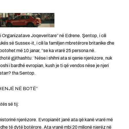
i Organizatave Joqeveritare” në Edrene. Şentop, i cili
ës së Sussex-it, i cili la familjen mbretërore britanike dhe
 botohet më 10 janar, “se ka vrarë 25 persona në.
thotë gjithashtu: ‘Nëse i shihni ata si qenie njerëzore, nuk
aloshi i bardhë evropian, kush je ti që vendos nëse je njeri
istan? tha Sentop.
HENJË NË BOTË”
ës së tij:
 historinë njerëzore. Evropianët janë ata që kanë vrarë më
ë dhe të dytë botërore. Ata vranë mbi 20 milionë njerëz në