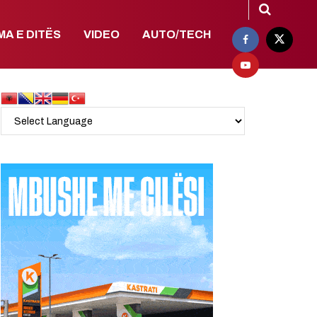
MA E DITËS
VIDEO
AUTO/TECH