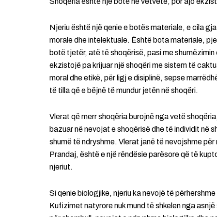
Shoqëria është një botë në vetvete, por ajo ekzist
Njeriu është një qenie e botës materiale, e cila gjatë
morale dhe intelektuale. Është bota materiale, pjesë
botë tjetër, atë të shoqërisë, pasi me shumëzimin e 
ekzistojë pa krijuar një shoqëri me sistem të cakt
moral dhe etikë, për ligj e disiplinë, sepse marrëd
të tilla që e bëjnë të mundur jetën në shoqëri.
Vlerat që merr shoqëria burojnë nga vetë shoqëria,
bazuar në nevojat e shoqërisë dhe të individit në s
shumë të ndryshme. Vlerat janë të nevojshme për ru
Prandaj, është e një rëndësie parësore që të kupto
njeriut.
Si qenie biologjike, njeriu ka nevojë të përhershme 
Kufizimet natyrore nuk mund të shkelen nga asnjë 