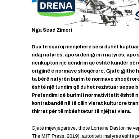
Nga Sead Zimeri
Dua të sqaroj menjëherë se si duhet kuptuar tit
ndaj natyrës, apo si denigrim i natyrës, apo 
nënkupton një qëndrim që është kundër përdor
origjinë e normave shoqërore. Gjatë gjithë h
ta bërë natyrën burim të normave shoqërore
është një tundim që duhet rezistuar sepse b
Pretendimi që burimi i normativitetit është n
kontrabandë në të cilin vlerat kulturore tra
thirret për të mbështetur të njëjtat vlera.
Gjatë mijëvjeçarëve, thotë Lorraine Daston në ve
The MIT Press, 2019), autoriteti i natyrës është 