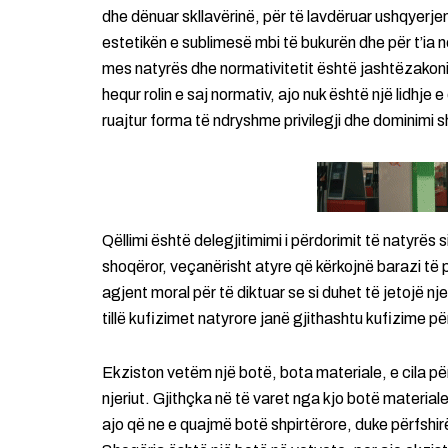
dhe dënuar skllavërinë, për të lavdëruar ushqyerje
estetikën e sublimesë mbi të bukurën dhe për t’ia n
mes natyrës dhe normativitetit është jashtëzakonis
hequr rolin e saj normativ, ajo nuk është një lidh
ruajtur forma të ndryshme privilegji dhe dominimi s
Qëllimi është delegjitimimi i përdorimit të natyrës
shoqëror, veçanërisht atyre që kërkojnë barazi të 
agjent moral për të diktuar se si duhet të jetojë nj
tillë kufizimet natyrore janë gjithashtu kufizime p
Ekziston vetëm një botë, bota materiale, e cila pë
njeriut. Gjithçka në të varet nga kjo botë material
ajo që ne e quajmë botë shpirtërore, duke përfshir