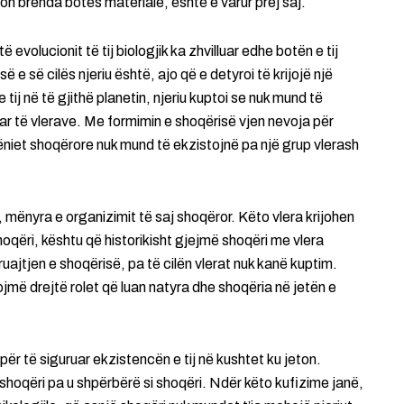
on brenda botës materiale, është e varur prej saj.
 evolucionit të tij biologjik ka zhvilluar edhe botën e tij
 e së cilës njeriu është, ajo që e detyroi të krijojë një
tij në të gjithë planetin, njeriu kuptoi se nuk mund të
uar të vlerave. Me formimin e shoqërisë vjen nevoja për
hëniet shoqërore nuk mund të ekzistojnë pa një grup vlerash
 mënyra e organizimit të saj shoqëror. Këto vlera krijohen
hoqëri, kështu që historikisht gjejmë shoqëri me vlera
ajtjen e shoqërisë, pa të cilën vlerat nuk kanë kuptim.
jmë drejtë rolet që luan natyra dhe shoqëria në jetën e
për të siguruar ekzistencën e tij në kushtet ku jeton.
shoqëri pa u shpërbërë si shoqëri. Ndër këto kufizime janë,