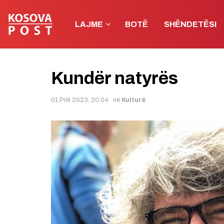
LAJME
BOTË
SHËNDETËSI
Kundër natyrës
01 Prill 2023, 20:04
në
Kulturë