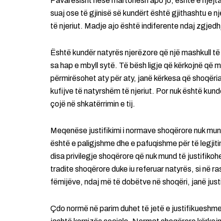
Pavarësisht nëse martohesh apo jo, është e njëjta
suaj ose të gjinisë së kundërt është gjithashtu e 
të njeriut. Madje ajo është indiferente ndaj zgjed
Është kundër natyrës njerëzore që një mashkull të 
sa hap e mbyll sytë. Të bësh ligje që kërkojnë që m
përmirësohet aty për aty, janë kërkesa që shoqëria
kufijve të natyrshëm të njeriut. Por nuk është kund
çojë në shkatërrimin e tij.
Meqenëse justifikimi i normave shoqërore nuk mund 
është e paligjshme dhe e pafuqishme për të legjitim
disa privilegje shoqërore që nuk mund të justifikohe
tradite shoqërore duke iu referuar natyrës, si në r
fëmijëve, ndaj më të dobëtve në shoqëri, janë justi
Çdo normë në parim duhet të jetë e justifikueshme 