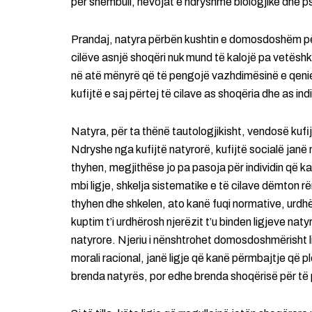
për shembull, nevojat e ndryshme biologjike dhe psi
Prandaj, natyra përbën kushtin e domosdoshëm për
cilëve asnjë shoqëri nuk mund të kalojë pa vetësh
në atë mënyrë që të pengojë vazhdimësinë e qen
kufijtë e saj përtej të cilave as shoqëria dhe as ind
Natyra, për ta thënë tautologjikisht, vendosë kufij n
Ndryshe nga kufijtë natyrorë, kufijtë socialë janë
thyhen, megjithëse jo pa pasoja për individin që ka
mbi ligje, shkelja sistematike e të cilave dëmton 
thyhen dhe shkelen, ato kanë fuqi normative, urdh
kuptim t’i urdhërosh njerëzit t’u binden ligjeve natyr
natyrore. Njeriu i nënshtrohet domosdoshmërisht lig
morali racional, janë ligje që kanë përmbajtje që 
brenda natyrës, por edhe brenda shoqërisë për të 