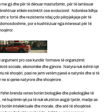
n me gji dhe për të dënuar masturbimin, për të lartësuar
ënshtruar etikën instinktit ose evolucionit. Ndonëse lidhja
ht e fortë dhe rezistente ndaj çdo përpjekjeje për të
je e domosdoshme, por e kushtëzuar nga interesat për të
hoqëror.
 si argument pro ose kundër formave të organizimit
plotë sociale, ekonomike dhe gjinore. Natyra nuk është një
eriu në shoqëri, pasi ne jemi vetëm pjesë e natyrës dhe si të
ër ne si qenie natyrore dhe shoqërore.
rfshin brenda vetes botën biologjike dhe psikologjike të
e, në kuptimin që pa të nuk ekziston asgjë tjetër, madje as
ë botën intelektuale dhe morale, dhe atë të shoqërisë.