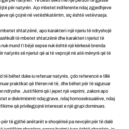
 gjë për natyrën. Të bësh seks me një person të gjinisë
njëjtë për natyrën. Ajo mbetet indiferente ndaj zgjedhjeve
hjeve që çojnë në vetëshkatërrim, siç është vetëvrasja.
mbetet shtatzënë, apo karakteri i një njeriu të ndryshojë
ashkulli të mbetet shtatzënë dhe karakteri i njeriut të
 nuk mund t’i bëjë sepse nuk është një kërkesë brenda
ër natyrës së njeriut që ai të veprojë në atë mënyrë që të
të bëhet duke iu referuar natyrës, çdo referencë e tillë
uar praktikat që thirren në të, dhe bëhet për të siguruar
n ndryshe. Justifikimi që i jepet një veprimi, zakoni apo
astet e diskriminimit ndaj grave, ndaj homoseksualëve, ndaj
fikime që privilegjojnë interesat e një grupi dominues.
për të gjithë anëtarët e shoqërisë pa nevojën për të dalë