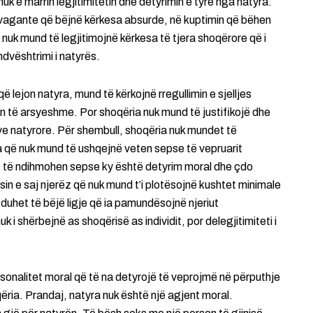
 nuk e marrin legjitimitetin dhe detyrimin e tyre nga natyra.
vagante që bëjnë kërkesa absurde, në kuptimin që bëhen
 nuk mund të legjitimojnë kërkesa të tjera shoqërore që i
vështrimi i natyrës.
që lejon natyra, mund të kërkojnë rregullimin e sjelljes
n të arsyeshme. Por shoqëria nuk mund të justifikojë dhe
eve natyrore. Për shembull, shoqëria nuk mundet të
a që nuk mund të ushqejnë veten sepse të vepruarit
 të ndihmohen sepse ky është detyrim moral dhe çdo
 e saj njerëz që nuk mund t’i plotësojnë kushtet minimale
k duhet të bëjë ligje që ia pamundësojnë njeriut
k i shërbejnë as shoqërisë as individit, por delegjitimiteti i
rsonalitet moral që të na detyrojë të veprojmë në përputhje
ëria. Prandaj, natyra nuk është një agjent moral.