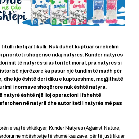
ulli i këtij artikulli. Nuk duhet kuptuar si rebelim
si prioritet i shoqërisë ndaj natyrës. Kundër natyrës
imit të natyrës si autoritet moral, pra natyrës si
istorisë njerëzore ka pasur një tundim të madh për
, dhe kjo është deri diku e kuptueshme, megjithatë
urimi i normave shoqërore nuk është natyra.
ë natyrë është një lloj operacioni i fshehtë
nsferohen në natyrë dhe autoriteti i natyrës më pas
prën e saj të shkëlqyer, Kundër Natyrës (Against Nature,
përdorur në mbështetje të shumë kauzave: për të justifikuar