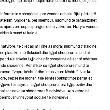
kologjile, që asnjë shoqëri nuk mundet t’ia mohojë njeriut.
 formimin e shoqërisë, por vendos edhe kufijtë përtej të
katërrim. Shoqëria, për shembull, nuk mund të organizohet
ies njerëzore sepse pengon edhe vetveten. Natyra vendos
ividi nuk mund të kalojë.
atyrorë, të cilët as ligji dhe as morali nuk mund t’i kalojnë.
 më plastikë, më fleksibël dhe ligjet shoqërore mund të
pet duke shkelur ligjin dhe për shoqërinë që është ndërtuar
rëndë shoqërinë. Për shkak se ligjet shoqërore mund të
ëruese: “vepro kështu” dhe “mos vepro kështu”. Nuk ka
ore, sepse një urdhër i tillë është i pakuptimtë për ligjet
jeve të natyrës. Ligjet shoqërore, pra ligji pozitiv dhe
plotëson nevojat shoqërore të individëve. Ato veprojnë
përmbushur nevojat sociale të individëve.