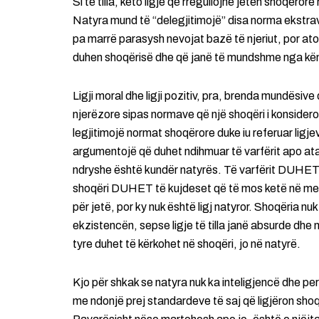
Si të tilla, këto ligje që rregullojnë jetën shoqërore
Natyra mund të “delegjitimojë” disa norma ekstra
pa marrë parasysh nevojat bazë të njeriut, por ato
duhen shoqërisë dhe që janë të mundshme nga kënd
Ligji moral dhe ligji pozitiv, pra, brenda mundësive 
njerëzore sipas normave që një shoqëri i konsidero
legjitimojë normat shoqërore duke iu referuar ligj
argumentojë që duhet ndihmuar të varfërit apo at
ndryshe është kundër natyrës. Të varfërit DUHET
shoqëri DUHET të kujdeset që të mos ketë në mesin
për jetë, por ky nuk është ligj natyror. Shoqëria nu
ekzistencën, sepse ligje të tilla janë absurde dhe nu
tyre duhet të kërkohet në shoqëri, jo në natyrë.
Kjo për shkak se natyra nuk ka inteligjencë dhe pe
me ndonjë prej standardeve të saj që ligjëron shoq