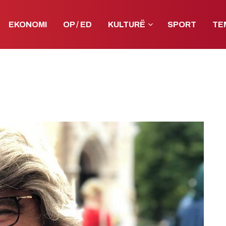
EKONOMI
OP / ED
KULTURË
SPORT
TE