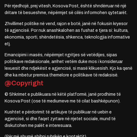
Për rrjedhojë, prej vitesh, Kosova Post, është shndërruar në një
dritare të besueshme, nëpërmjet së cilës informohen qytetarët.
Zhvillimet politike në vend, rajon e botë, janë në fokusin kryesor
të agjencisë. Por nuk anashkalohen as fushat e tjera si: kultura,
ekonomia, sporti, shëndetësia, shkenca, teknologjia informative
etj.
Emancipimi i masës, nëpërmjet ngritjes së vetëdijes, sipas
politikave redaksionale, arrihet vetëm duke mos i konsideruar
lexuesit dhe ndjekësit e agjencisë, si masë klikuesish. Kjo ka qenë
dhe ka mbetur premisa themelore e politikave të redaksisë.
@Copyright
© Shkrimet e publikuara në këtë platformë, janë prodhime të
Kosova Post (ose të mediumeve me të cilat bashkëpunon).
Kushtet e përdorimit të artikujve të publikuar në uebin e
agjencisë, si dhe faqet zyrtare në rrjetet sociale, mund të
diskutohen me palët e interesuara.
(Për më shumë shihni rubrikën e kontaktit)