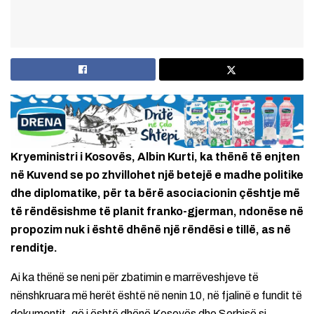
Kryeministri i Kosovës, Albin Kurti, ka thënë të enjten
në Kuvend se po zhvillohet një betejë e madhe politike
dhe diplomatike, për ta bërë asociacionin çështje më
të rëndësishme të planit franko-gjerman, ndonëse në
propozim nuk i është dhënë një rëndësi e tillë, as në
renditje.
Ai ka thënë se neni për zbatimin e marrëveshjeve të
nënshkruara më herët është në nenin 10, në fjalinë e fundit të
dokumentit, që i është dhënë Kosovës dhe Serbisë si