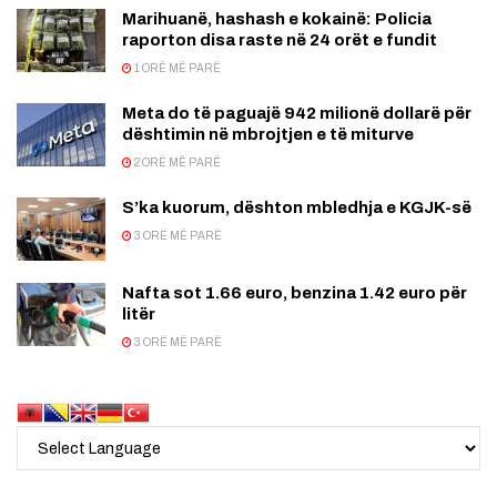
Marihuanë, hashash e kokainë: Policia
raporton disa raste në 24 orët e fundit
1 ORË MË PARË
Meta do të paguajë 942 milionë dollarë për
dështimin në mbrojtjen e të miturve
2 ORË MË PARË
S’ka kuorum, dështon mbledhja e KGJK-së
3 ORË MË PARË
Nafta sot 1.66 euro, benzina 1.42 euro për
litër
3 ORË MË PARË