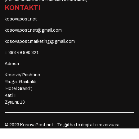
KONTAKTI
kosovapost.net
kosovapost.net@gmail.com
kosovapost.marketing@gmail.com
+ 383 49 890 321
Adresa:
Kosovë/ Prishtinë
Rruga: Garibaldi;
‘Hotel Grand’;
Kati II
Zyra nr. 13
© 2023 KosovaPost.net - Të gjitha të drejtat e rezervuara.