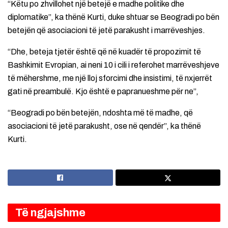
“Këtu po zhvillohet një betejë e madhe politike dhe
diplomatike”, ka thënë Kurti, duke shtuar se Beogradi po bën
betejën që asociacioni të jetë parakusht i marrëveshjes.
“Dhe, beteja tjetër është që në kuadër të propozimit të
Bashkimit Evropian, ai neni 10 i cili i referohet marrëveshjeve
të mëhershme, me një lloj sforcimi dhe insistimi, të nxjerrët
gati në preambulë. Kjo është e papranueshme për ne”,
“Beogradi po bën betejën, ndoshta më të madhe, që
asociacioni të jetë parakusht, ose në qendër”, ka thënë
Kurti.
Të ngjajshme