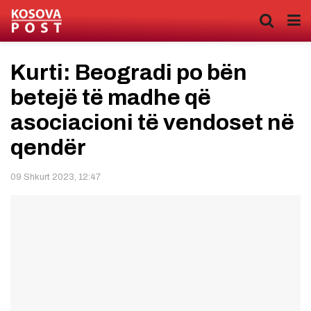
Kurti: Beogradi po bën
betejë të madhe që
asociacioni të vendoset në
qendër
09 Shkurt 2023, 12:47