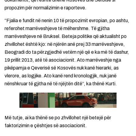
propozim për normalizimin e raporteve.
“Fjalia e fundit në nenin 10 të propozimit evropian, po ashtu,
referohet marrëveshjeve të mëhershme. Të gjitha
marrëveshjeve në Bruksel. Beteja politike që aktualisht po
zhvillohet është kjo: në njërën anë prej 33 marrëveshjeve,
Beogradi do ta përzgjedhë vetëm një që e ka më të dashur,
19 prillit 2013, atë të asociacionit. Ato marrëveshje nga
pikëpamja e Qeverisë së Kosovës nuk kanë hierarki, as
vlerore, as logjike. Ato kanë rend kronologjik, nuk janë
nënshkruar të gjitha në të njëjtën ditë”, ka thënë Kurti.
Më tutje, ai ka thënë se po zhvillohet një betejë për
faktorizimin e çështjes së asociacionit.