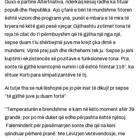
Guxo e partinë Altertnativa, ndërkaq kësaj radhe ka fituar
populli dhe Republika. Ajo çfarë e bëri të mundshme fitoren
është vizioni dhe programi ynë, punët e mbara e të mira të
kryera në këtë gati pesë vjeçar. Gjithashtu zotimet tona të
reja të cilat do t’i përmbuyshim që të gjitha një nga një,
sepse duam t’iu shërbejmë juve me krejt çka dimë e
mundemi. Vijmë prej jush dhe rikthehemi tek ju. Sepse ju jeni
kuptimi i ekzistencës së pozitave e funksioneve tona. Pra,
sonte të gjithë kremtojmë numrin i cili është fitimtar 116”, ka
shtuar Kurti para simpatizantëve të tij.
Ai tutje tha se nuk lëshojnë pe jo për inat të dikujt pr sepse
“të gjithë juve ju duam fortë“.
“Temperaturën e brendshme e kam në këto moment afër 39
grandë, por po më duket që edhe përjashta është njësoj.
Faleminderit për pjesëmarrjen sonte dhe që na keni
qëndruar përherë pranë. Me Lëvizjen Vetëvendosje, me