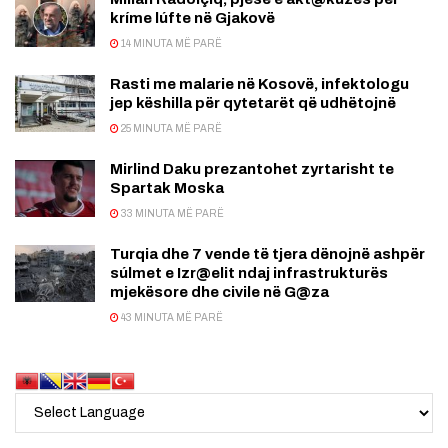
kríme lúfte në Gjakovë
14 MINUTA MË PARË
Rasti me malarie në Kosovë, infektologu
jep këshilla për qytetarët që udhëtojnë
25 MINUTA MË PARË
Mirlind Daku prezantohet zyrtarisht te
Spartak Moska
33 MINUTA MË PARË
Turqia dhe 7 vende të tjera dënojnë ashpër
súlmet e Izr@elit ndaj infrastrukturës
mjekësore dhe civile në G@za
43 MINUTA MË PARË