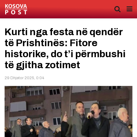
Kurti nga festa në qendër
të Prishtinës: Fitore
historike, do t’i përmbushi
të gjitha zotimet
29 Dhjetor 2025, 0:04