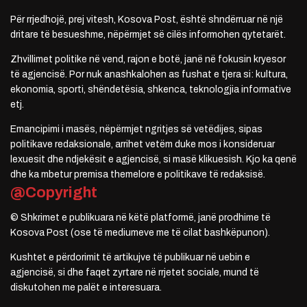
Për rrjedhojë, prej vitesh, Kosova Post, është shndërruar në një
dritare të besueshme, nëpërmjet së cilës informohen qytetarët.
Zhvillimet politike në vend, rajon e botë, janë në fokusin kryesor
të agjencisë. Por nuk anashkalohen as fushat e tjera si: kultura,
ekonomia, sporti, shëndetësia, shkenca, teknologjia informative
etj.
Emancipimi i masës, nëpërmjet ngritjes së vetëdijes, sipas
politikave redaksionale, arrihet vetëm duke mos i konsideruar
lexuesit dhe ndjekësit e agjencisë, si masë klikuesish. Kjo ka qenë
dhe ka mbetur premisa themelore e politikave të redaksisë.
@Copyright
© Shkrimet e publikuara në këtë platformë, janë prodhime të
Kosova Post (ose të mediumeve me të cilat bashkëpunon).
Kushtet e përdorimit të artikujve të publikuar në uebin e
agjencisë, si dhe faqet zyrtare në rrjetet sociale, mund të
diskutohen me palët e interesuara.