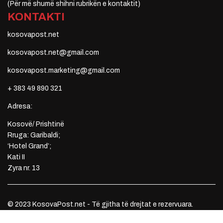
(Për më shumë shihni rubrikën e kontaktit)
KONTAKTI
kosovapost.net
kosovapost.net@gmail.com
kosovapost.marketing@gmail.com
+ 383 49 890 321
Adresa:
Kosovë/ Prishtinë
Rruga: Garibaldi;
‘Hotel Grand’;
Kati II
Zyra nr. 13
© 2023 KosovaPost.net - Të gjitha të drejtat e rezervuara.