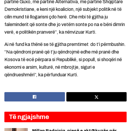
partinë Guxo, me partinë Alternativa, me partinë Shqiptare
Demokristiane, e keni një koalicion, një subjekt politik në të
cilin mund të llogarisni çdo herë. Dhe mbi të gjitha ju
faleminderit që sonte dhe jo vetëm sonte po na e bëni dimrin
verë, e politikën pranverë“, ka nënvizuar Kurti.
Ai në fund ka thënë se të gjitha premtimet do t’i përmbushin.
“Na qëndroni pranë që t’ju qëndrojmë edhe më pranë dhe
Kosova të ecë përpara si Republikë, si popull, si shoqëri në
ekonomi e arsim, kulturë, në mbrojtje, siguri e
qëndrueshmëri”, ka përfunduar Kurti.
Të ngjajshme
Millan Radoiçiq, pjesë e akt@kuzës për