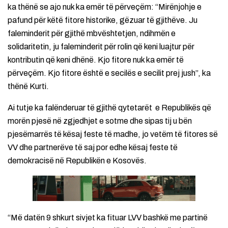
ka thënë se ajo nuk ka emër të përveçëm: “Mirënjohje e
pafund për këtë fitore historike, gëzuar të gjithëve. Ju
faleminderit për gjithë mbvështetjen, ndihmën e
solidaritetin, ju faleminderit për rolin që keni luajtur për
kontributin që keni dhënë. Kjo fitore nuk ka emër të
përveçëm. Kjo fitore është e secilës e secilit prej jush”, ka
thënë Kurti.
Ai tutje ka falënderuar të gjithë qytetarët e Republikës që
morën pjesë në zgjedhjet e sotme dhe sipas tij u bën
pjesëmarrës të kësaj feste të madhe, jo vetëm të fitores së
VV dhe partnerëve të saj por edhe kësaj feste të
demokracisë në Republikën e Kosovës.
“Më datën 9 shkurt sivjet ka fituar LVV bashkë me partinë