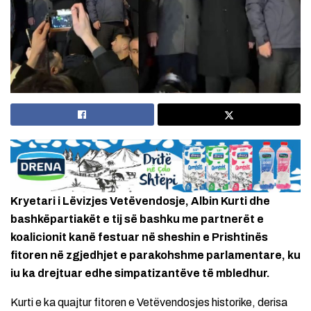
Kryetari i Lëvizjes Vetëvendosje, Albin Kurti dhe
bashkëpartiakët e tij së bashku me partnerët e
koalicionit kanë festuar në sheshin e Prishtinës
fitoren në zgjedhjet e parakohshme parlamentare, ku
iu ka drejtuar edhe simpatizantëve të mbledhur.
Kurti e ka quajtur fitoren e Vetëvendosjes historike, derisa