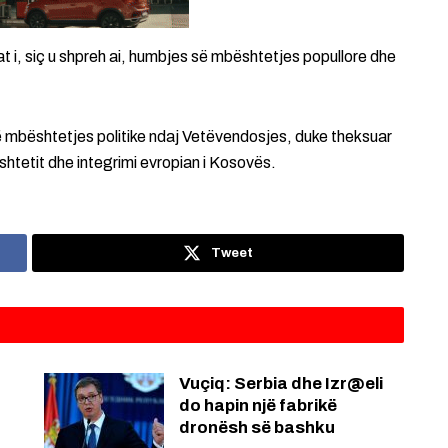
tat i, siç u shpreh ai, humbjes së mbështetjes popullore dhe
 të mbështetjes politike ndaj Vetëvendosjes, duke theksuar
i shtetit dhe integrimi evropian i Kosovës.
Tweet
Vuçiq: Serbia dhe Izr@eli
do hapin një fabrikë
dronësh së bashku