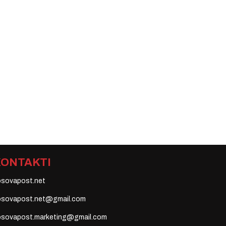
KONTAKTI
osovapost.net
osovapost.net@gmail.com
osovapost.marketing@gmail.com