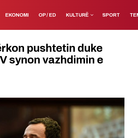
EKONOMI
OP / ED
KULTURË
SPORT
TE
kërkon pushtetin duke
VV synon vazhdimin e