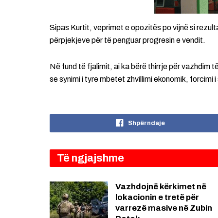
Sipas Kurtit, veprimet e opozitës po vijnë si rezul
përpjekjeve për të penguar progresin e vendit.
Në fund të fjalimit, ai ka bërë thirrje për vazhdim
se synimi i tyre mbetet zhvillimi ekonomik, forcimi 
Shpërndaje
Të ngjajshme
Vazhdojnë kërkimet në
lokacionin e tretë për
varrezë masive në Zubin