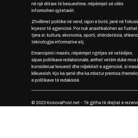
në një dritare të besueshme, nëpërmjet së cilës
informohen qytetarët.
Zhvillimet politike në vend, rajon e botë, janë në fokusi
kryesor të agjencisë. Por nuk anashkalohen as fushat
tjera si: kultura, ekonomia, sporti, shëndetësia, shkenc
teknologjia informative etj.
Emancipimi i masës, nëpërmjet ngritjes së vetëdijes,
sipas politikave redaksionale, arrihet vetëm duke mos i
konsideruar lexuesit dhe ndjekësit e agjencisë, si mas
klikuesish. Kjo ka qenë dhe ka mbetur premisa themelo
e politikave të redaksisë.
© 2023 KosovaPost.net - Të gjitha të drejtat e rezerv