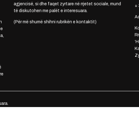
agjencisë, si dhe faqet zyrtare në rrjetet sociale, mund
+ 
të diskutohen me palët e interesuara.
A
n
(Për më shumë shihni rubrikën e kontaktit)
Ko
 e
Rr
a,
‘H
Ka
Zy
ë
re
uara.