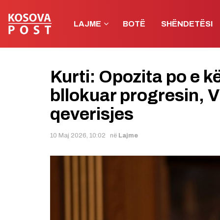
LAJME
BOTË
SHËNDETËSI
Kurti: Opozita po e 
bllokuar progresin, 
qeverisjes
10 Maj 2026, 10:02
në
Lajme