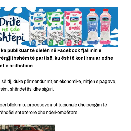
, ka publikuar të dielën në Facebook fjalimin e
 Përgjithshëm të partisë, ku është konfirmuar edhe
jet e ardhshme.
es së tij, duke përmendur rritjen ekonomike, rritjen e pagave,
rsim, shëndetësi dhe siguri.
 për bllokim të proceseve institucionale dhe pengim të
rëndësi shtetërore dhe ndërkombëtare.