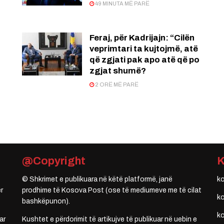
49 MINUTA MË PARË
Feraj, për Kadrijajn: “Cilën
veprimtari ta kujtojmë, atë
që zgjati pak apo atë që po
zgjat shumë?
2 ORË MË PARË
@Copyright
© Shkrimet e publikuara në këtë platformë, janë
k
r
prodhime të Kosova Post (ose të mediumeve me të cilat
k
bashkëpunon).
k
ar
Kushtet e përdorimit të artikujve të publikuar në uebin e