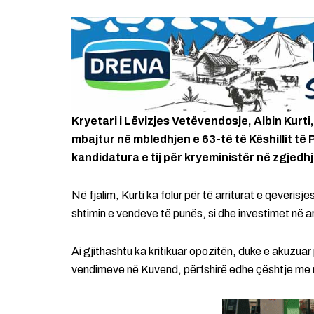
Kryetari i Lëvizjes Vetëvendosje, Albin Kurti
mbajtur në mbledhjen e 63-të të Këshillit të
kandidatura e tij për kryeministër në zgjedh
Në fjalim, Kurti ka folur për të arriturat e qeverisj
shtimin e vendeve të punës, si dhe investimet në a
Ai gjithashtu ka kritikuar opozitën, duke e akuzuar
vendimeve në Kuvend, përfshirë edhe çështje me 