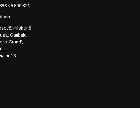
383 49 890 321
dresa:
sovë/ Prishtinë
uga: Garibaldi;
otel Grand’;
ti II
ra nr. 13