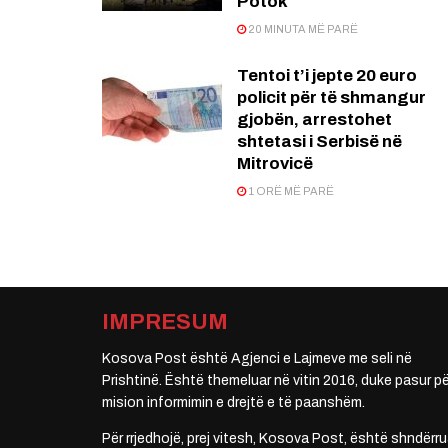
Potok
20 MINUTA MË PARË
Tentoi t’i jepte 20 euro
policit për të shmangur
gjobën, arrestohet
shtetasi i Serbisë në
Mitrovicë
1 ORË MË PARË
IMPRESUM
Kosova Post është Agjenci e Lajmeve me seli në
Prishtinë. Është themeluar në vitin 2016, duke pasur pë
mision informimin e drejtë e të paanshëm.
Për rrjedhojë, prej vitesh, Kosova Post, është shndërru