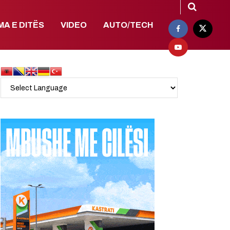
MA E DITËS
VIDEO
AUTO/TECH