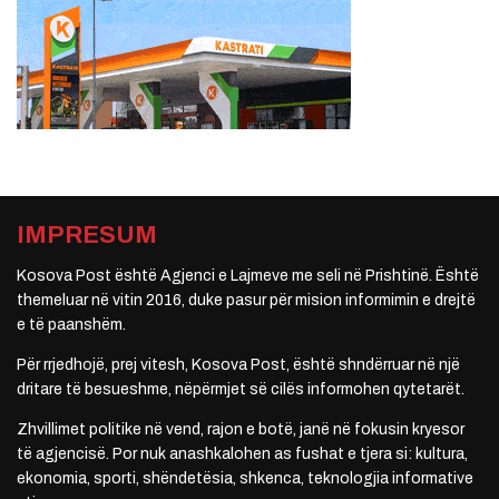
IMPRESUM
Kosova Post është Agjenci e Lajmeve me seli në Prishtinë. Është
themeluar në vitin 2016, duke pasur për mision informimin e drejtë
e të paanshëm.
Për rrjedhojë, prej vitesh, Kosova Post, është shndërruar në një
dritare të besueshme, nëpërmjet së cilës informohen qytetarët.
Zhvillimet politike në vend, rajon e botë, janë në fokusin kryesor
të agjencisë. Por nuk anashkalohen as fushat e tjera si: kultura,
ekonomia, sporti, shëndetësia, shkenca, teknologjia informative