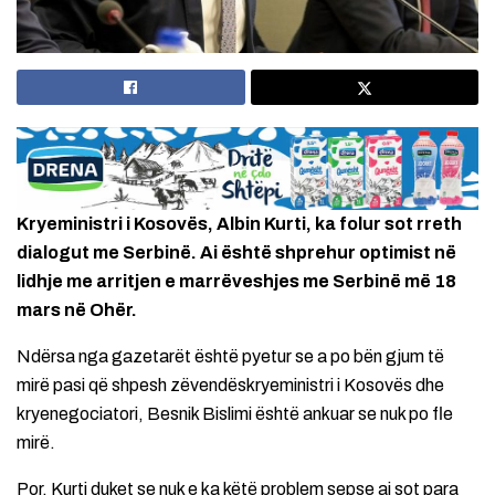
Kryeministri i Kosovës, Albin Kurti, ka folur sot rreth
dialogut me Serbinë. Ai është shprehur optimist në
lidhje me arritjen e marrëveshjes me Serbinë më 18
mars në Ohër.
Ndërsa nga gazetarët është pyetur se a po bën gjum të
mirë pasi që shpesh zëvendëskryeministri i Kosovës dhe
kryenegociatori, Besnik Bislimi është ankuar se nuk po fle
mirë.
Por, Kurti duket se nuk e ka këtë problem sepse ai sot para