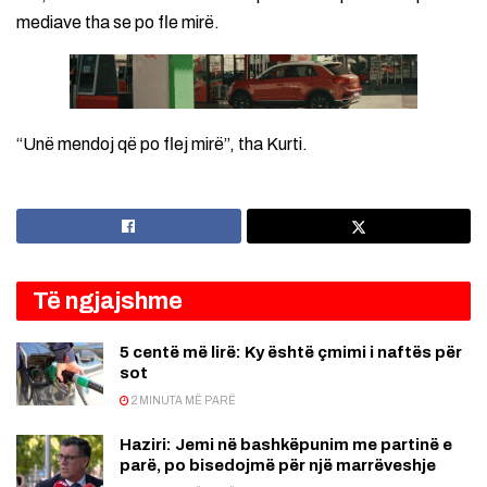
mediave tha se po fle mirë.
“Unë mendoj që po flej mirë”, tha Kurti.
Të ngjajshme
5 centë më lirë: Ky është çmimi i naftës për
sot
2 MINUTA MË PARË
Haziri: Jemi në bashkëpunim me partinë e
parë, po bisedojmë për një marrëveshje