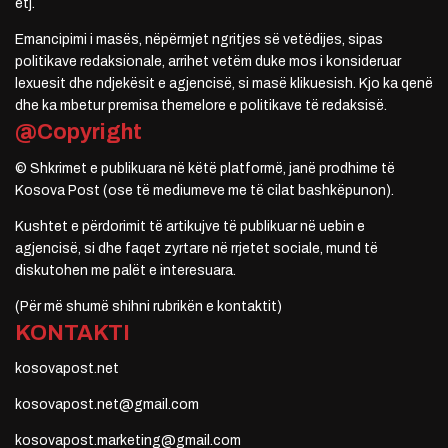
etj.
Emancipimi i masës, nëpërmjet ngritjes së vetëdijes, sipas
politikave redaksionale, arrihet vetëm duke mos i konsideruar
lexuesit dhe ndjekësit e agjencisë, si masë klikuesish. Kjo ka qenë
dhe ka mbetur premisa themelore e politikave të redaksisë.
@Copyright
© Shkrimet e publikuara në këtë platformë, janë prodhime të
Kosova Post (ose të mediumeve me të cilat bashkëpunon).
Kushtet e përdorimit të artikujve të publikuar në uebin e
agjencisë, si dhe faqet zyrtare në rrjetet sociale, mund të
diskutohen me palët e interesuara.
(Për më shumë shihni rubrikën e kontaktit)
KONTAKTI
kosovapost.net
kosovapost.net@gmail.com
kosovapost.marketing@gmail.com