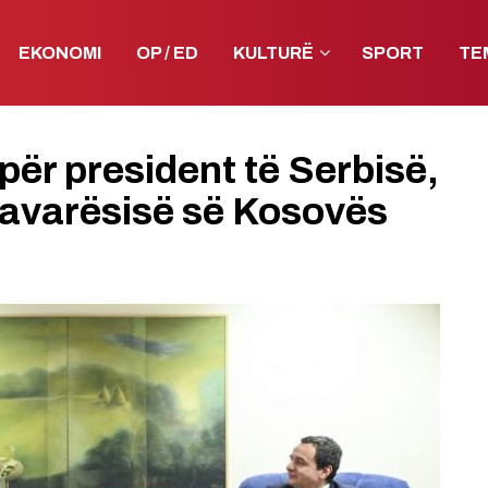
EKONOMI
OP / ED
KULTURË
SPORT
TE
 për president të Serbisë,
 Pavarësisë së Kosovës