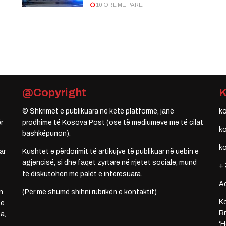
10 ORË MË PARË
@Copyright
© Shkrimet e publikuara në këtë platformë, janë
k
r
prodhime të Kosova Post (ose të mediumeve me të cilat
k
bashkëpunon).
k
ar
Kushtet e përdorimit të artikujve të publikuar në uebin e
agjencisë, si dhe faqet zyrtare në rrjetet sociale, mund
+ 
të diskutohen me palët e interesuara.
A
n
(Për më shumë shihni rubrikën e kontaktit)
Ko
 e
Rr
a,
‘H