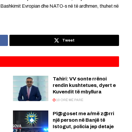
e Bashkimit Evropian dhe NATO-s në të ardhmen, thuhet në
Tweet
:
Tahiri: VV sonte rrënoi
rendin kushtetues, dyert e
Kuvendit të mbyllura
10 ORË MË PARË
Pl@goset me aŕmë z@rri
një person në Banjë të
Istogut, policia jep detaje