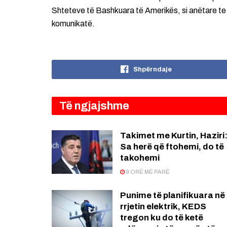
Shteteve të Bashkuara të Amerikës, si anëtare t
komunikatë.
Shpërndaje
Të ngjajshme
Takimet me Kurtin, Haziri
Sa herë që ftohemi, do të
takohemi
9 ORË MË PARË
Punime të planifikuara në
rrjetin elektrik, KEDS
tregon ku do të ketë