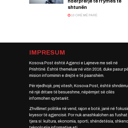
ndërprerje të rrymës të
shtunën
10 ORË MË PARË
IMPRESUM
Kosova Post është Agjenci e Lajmeve me seli në
Prishtinë. Është themeluar në vitin 2016, duke pasur pë
mision informimin e drejtë e të paanshëm.
Për rrjedhojë, prej vitesh, Kosova Post, është shndërru
në një dritare të besueshme, nëpërmjet së cilës
informohen qytetarët.
Zhvillimet politike në vend, rajon e botë, janë në fokusi
kryesor të agjencisë. Por nuk anashkalohen as fushat
tjera si: kultura, ekonomia, sporti, shëndetësia, shkenc
teknologjia informative etj.