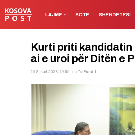
LAJME
BOTË
SHËNDETËSI
Kurti priti kandidatin
ai e uroi për Ditën e
16 Shkurt 2023, 19:59
në
Të Fundit