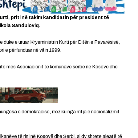
urti, priti në takim kandidatin për president të
ikola Sanduloviq.
 duke e uruar Kryeministrin Kurti për Ditën e Pavarësisë,
i e përfunduar në vitin 1999.
itë mes Asociacionit të komunave serbe në Kosovë dhe
mungesa e demokracisë, rreziku nga rritja e nacionalizmit
ikanëve të rinj në Kosovë dhe Serbi, si dy shtete aleatë të