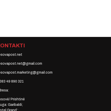
KONTAKTI
osovapost.net
osovapost.net@gmail.com
osovapost.marketing@gmail.com
383 49 890 321
dresa:
sovë/ Prishtinë
uga: Garibaldi;
otel Grand’;