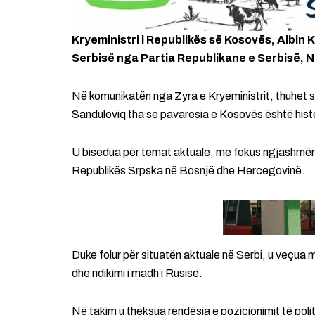
Kryeministri i Republikës së Kosovës, Albin K​
Serbisë nga Partia Republikane e Serbisë, N
Në komunikatën nga Zyra e Kryeministrit, thuhet se
Sanduloviq tha se pavarësia e Kosovës është histor
U bisedua për temat aktuale, me fokus ngjashmër
Republikës Srpska në Bosnjë dhe Hercegovinë.
Duke folur për situatën aktuale në Serbi, u veçua 
dhe ndikimi i madh i Rusisë.
Në takim u theksua rëndësia e pozicionimit të polit