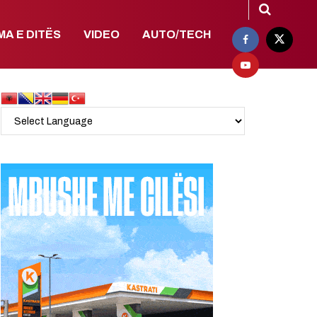
MA E DITËS
VIDEO
AUTO/TECH