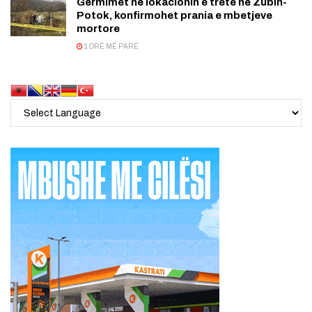
Gërmimet në lokacionin e tretë në Zubin-
Potok, konfirmohet prania e mbetjeve
mortore
1 ORË MË PARË