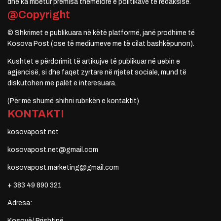
dhe ka mbetur premisa themelore e politikave të redaksisë.
@Copyright
© Shkrimet e publikuara në këtë platformë, janë prodhime të
Kosova Post (ose të mediumeve me të cilat bashkëpunon).
Kushtet e përdorimit të artikujve të publikuar në uebin e
agjencisë, si dhe faqet zyrtare në rrjetet sociale, mund të
diskutohen me palët e interesuara.
(Për më shumë shihni rubrikën e kontaktit)
KONTAKTI
kosovapost.net
kosovapost.net@gmail.com
kosovapost.marketing@gmail.com
+ 383 49 890 321
Adresa:
Kosovë/ Prishtinë