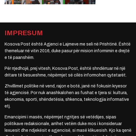
IMPRESUM
Kosova Post është Agjenci e Lajmeve me seli në Prishtinë. Është
themeluar në vitin 2016, duke pasur për mision informimin e drejtë
e të paanshëm.
Për rrjedhojë, prej vitesh, Kosova Post, është shndërruar në një
dritare të besueshme, nëpërmjet së cilës informohen qytetarët.
Zhvillimet politike në vend, rajon e botë, janë në fokusin kryesor
të agjencisë. Por nuk anashkalohen as fushat e tjera si: kultura,
ekonomia, sporti, shëndetësia, shkenca, teknologjia informative
etj.
Emancipimi i masës, nëpërmjet ngritjes së vetëdijes, sipas
politikave redaksionale, arrihet vetëm duke mos i konsideruar
lexuesit dhe ndjekësit e agjencisë, si masë klikuesish. Kjo ka qenë