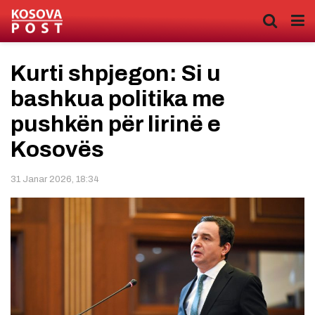
Kurti shpjegon: Si u
bashkua politika me
pushkën për lirinë e
Kosovës
31 Janar 2026, 18:34