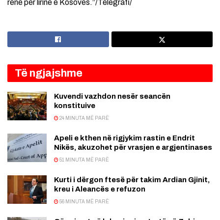
rënë për lirinë e Kosovës.”/Telegrafi/
Të ngjajshme
Kuvendi vazhdon nesër seancën
konstituive
24 MINUTA MË PARË
Apeli e kthen në rigjykim rastin e Endrit
Nikës, akuzohet për vrasjen e argjentinases
51 MINUTA MË PARË
Kurti i dërgon ftesë për takim Ardian Gjinit,
kreu i Aleancës e refuzon
56 MINUTA MË PARË