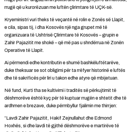
rrugë që u kurorëzuan me luftën çlirimtare të UÇK-së.
Kryeministri vuri theks të veçantë në rolin e Zonës së Llapit,
e cila, sipas tij, i dha Kosovës një nga grupet më të
organizuara të Ushtrisë Çlirimtare të Kosovës – grupin e
Zahir Pajazitit me shokë – që më pas u shndërrua në Zonën
Operative të Llapit.
Ai përmendi edhe kontributin e shumë bashkëluftëtarëve,
duke theksuar se sot obligimi për ta rrëfyer historinë e luftës
dhe të sakrificës për liri u takon edhe atyre që mbijetuan.
Në fund, Kurti tha se kultivimi i traditës së përkujtimit të
dëshmorëve është kyç për të kuptuar rrugën e shtetit dhe të
ardhmen e brezave, duke përmbyllur fjalimin me thirrjen:
“Lavdi Zahir Pajazitit, Hakif Zejnullahut dhe Edmond
Hoxhës, si dhe lavdi të gjithë dëshmorëve e martirëve të