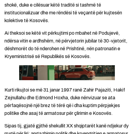
shokë, duke e cilësuar këtë traditë si tashmë të
institucionalizuar dhe me rëndësi të veçantë për kujtesën
kolektive të Kosovës.
Ai theksoi se këtë vit përkujtimi po mbahet në Podujevë,
ndërsa vitin e ardhshëm, në përvjetorin jubilar të 30-vjetorit,
dëshmorët do të nderohen në Prishtinë, nën patronatin e
Kryeministrisë së Republikës së Kosovës.
Kurti rikujtoi se më 31 janar 1997 ranë Zahir Pajaziti, Hakif
Zejnullahu dhe Edmond Hoxha, duke nënvizuar se ata
përfaqësojnë një brez të tërë që i dha kuptim përpjekjes
politike dhe asaj të armatosur për çlirimin e Kosovës.
Sipas tij, gjatë gjithë shekullit XX shqiptarët kanë ndjekur dy
rrugë për liri: angazhimin politik dhe kryengritjen e armatosur,