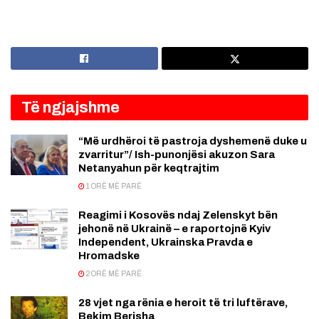
Të ngjajshme
“Më urdhëroi të pastroja dyshemenë duke u
zvarritur”/ Ish-punonjësi akuzon Sara
Netanyahun për keqtrajtim
1 ORË MË PARË
Reagimi i Kosovës ndaj Zelenskyt bën
jehonë në Ukrainë – e raportojnë Kyiv
Independent, Ukrainska Pravda e
Hromadske
2 ORË MË PARË
28 vjet nga rënia e heroit të tri luftërave,
Bekim Berisha