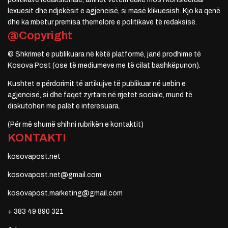
lexuesit dhe ndjekësit e agjencisë, si masë klikuesish. Kjo ka qenë
dhe ka mbetur premisa themelore e politikave të redaksisë.
@Copyright
© Shkrimet e publikuara në këtë platformë, janë prodhime të
Kosova Post (ose të mediumeve me të cilat bashkëpunon).
Kushtet e përdorimit të artikujve të publikuar në uebin e
agjencisë, si dhe faqet zyrtare në rrjetet sociale, mund të
diskutohen me palët e interesuara.
(Për më shumë shihni rubrikën e kontaktit)
KONTAKTI
kosovapost.net
kosovapost.net@gmail.com
kosovapost.marketing@gmail.com
+ 383 49 890 321