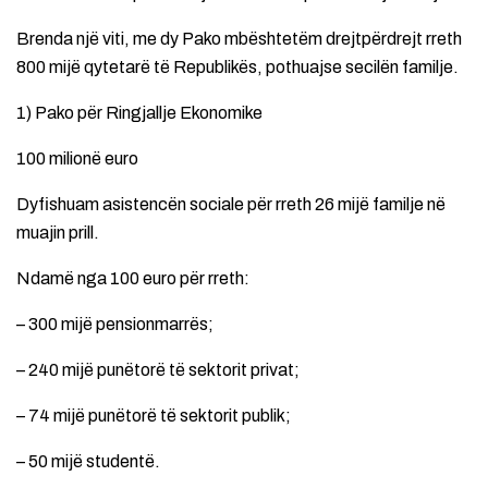
Brenda një viti, me dy Pako mbështetëm drejtpërdrejt rreth
800 mijë qytetarë të Republikës, pothuajse secilën familje.
1) Pako për Ringjallje Ekonomike
100 milionë euro
Dyfishuam asistencën sociale për rreth 26 mijë familje në
muajin prill.
Ndamë nga 100 euro për rreth:
– 300 mijë pensionmarrës;
– 240 mijë punëtorë të sektorit privat;
– 74 mijë punëtorë të sektorit publik;
– 50 mijë studentë.