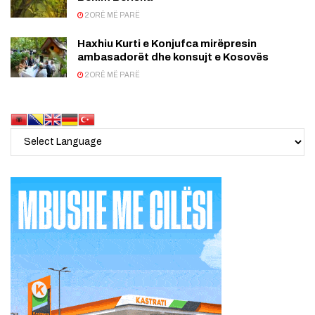
2 ORË MË PARË
Haxhiu Kurti e Konjufca mirëpresin
ambasadorët dhe konsujt e Kosovës
2 ORË MË PARË