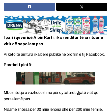
I pari i qeverisë Albin Kurti, i ka renditur të arrituar e
vitit që sapo lam pas.
Ai këto të arritura i ka bërë publike në profilin e tij Facebook.
Postimi i plotë:
Mbështetje e vazhdueshme për qytetarët gjatë vitit që
porsa lamë pas.
Ndamë shtesa për 30 mijë lehona dhe për 260 mijë fëmijë.