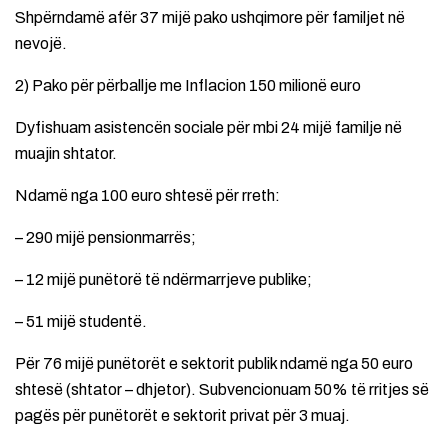
Shpërndamë afër 37 mijë pako ushqimore për familjet në
nevojë.
2) Pako për përballje me Inflacion 150 milionë euro
Dyfishuam asistencën sociale për mbi 24 mijë familje në
muajin shtator.
Ndamë nga 100 euro shtesë për rreth:
– 290 mijë pensionmarrës;
– 12 mijë punëtorë të ndërmarrjeve publike;
– 51 mijë studentë.
Për 76 mijë punëtorët e sektorit publik ndamë nga 50 euro
shtesë (shtator – dhjetor). Subvencionuam 50% të rritjes së
pagës për punëtorët e sektorit privat për 3 muaj.