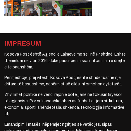
IMPRESUM
Kosova Post është Agjenci e Lajmeve me seli në Prishtinë. Është
themeluar në vitin 2016, duke pasur për mision informimin e drejtë
e të paanshëm.
Për rrjedhojë, prej vitesh, Kosova Post, është shndërruar në një
dritare të besueshme, nëpërmjet së cilës informohen qytetarët.
Zhvillimet politike në vend, rajon e botë, janë në fokusin kryesor
të agjencisë. Por nuk anashkalohen as fushat e tjera si: kultura,
ekonomia, sporti, shëndetësia, shkenca, teknologjia informative
etj.
Emancipimi i masës, nëpërmjet ngritjes së vetëdijes, sipas
politikave redaksionale, arrihet vetëm duke mos i konsideruar