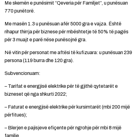
Me skemën e punësimit “Qeveria për Familjet”, u punësuan
770 punëtorë.
Me masën 1.3 u punësuan afër 5000 gra e vajza. Është
rihapur thirrja për biznese për mbështetje të 50% të pagës
për 3 muajt e parë nëse punësojnë gra.
Në vitin për personat me aftësi të kufizuara: u punësuan 239
persona (119 burra dhe 120 gra).
Subvencionuam:
– Tarifat e energjisë elektrike për të gjithë qytetarët e
bizneset që nga shkurti 2022;
– Faturat e energjisë elektrike për kursimtarët (mbi 200 mijë
përfitues);
– Blerjen e pajisjeve efiçente për ngrohje për mbi 8 mijë
familje.