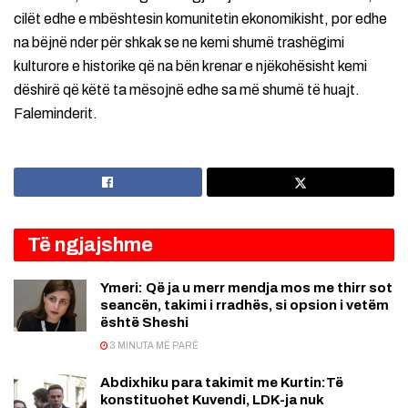
cilët edhe e mbështesin komunitetin ekonomikisht, por edhe
na bëjnë nder për shkak se ne kemi shumë trashëgimi
kulturore e historike që na bën krenar e njëkohësisht kemi
dëshirë që këtë ta mësojnë edhe sa më shumë të huajt.
Faleminderit.
Të ngjajshme
Ymeri: Që ja u merr mendja mos me thirr sot
seancën, takimi i rradhës, si opsion i vetëm
është Sheshi
3 MINUTA MË PARË
Abdixhiku para takimit me Kurtin:Të
konstituohet Kuvendi, LDK-ja nuk