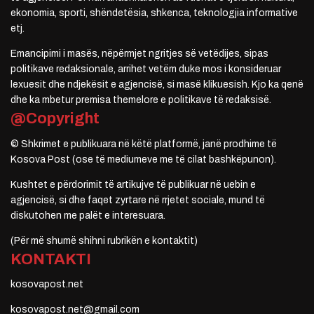
ekonomia, sporti, shëndetësia, shkenca, teknologjia informative
etj.
Emancipimi i masës, nëpërmjet ngritjes së vetëdijes, sipas
politikave redaksionale, arrihet vetëm duke mos i konsideruar
lexuesit dhe ndjekësit e agjencisë, si masë klikuesish. Kjo ka qenë
dhe ka mbetur premisa themelore e politikave të redaksisë.
@Copyright
© Shkrimet e publikuara në këtë platformë, janë prodhime të
Kosova Post (ose të mediumeve me të cilat bashkëpunon).
Kushtet e përdorimit të artikujve të publikuar në uebin e
agjencisë, si dhe faqet zyrtare në rrjetet sociale, mund të
diskutohen me palët e interesuara.
(Për më shumë shihni rubrikën e kontaktit)
KONTAKTI
kosovapost.net
kosovapost.net@gmail.com