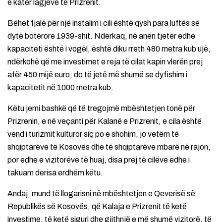
e katër lagjeve të Prizrenit.
Bëhet fjalë për një instalim i cili është qysh para luftës së
dytë botërore 1939-shit. Ndërkaq, në anën tjetër edhe
kapaciteti është i vogël, është diku rreth 480 metra kub ujë,
ndërkohë që me investimet e reja të cilat kapin vlerën prej
afër 450 mijë euro, do të jetë më shumë se dyfishim i
kapacitetit në 1000 metra kub.
Këtu jemi bashkë që të tregojmë mbështetjen tonë për
Prizrenin, e në veçanti për Kalanë e Prizrenit, e cila është
vend i turizmit kulturor siç po e shohim, jo vetëm të
shqiptarëve të Kosovës dhe të shqiptarëve mbarë në rajon,
por edhe e vizitorëve të huaj, disa prej të cilëve edhe i
takuam derisa erdhëm këtu.
Andaj, mund të llogarisni në mbështetjen e Qeverisë së
Republikës së Kosovës, që Kalaja e Prizrenit të ketë
investime, të ketë siguri dhe gjithnjë e më shumë vizitorë, të