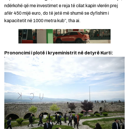
ndërkohë që me investimet e reja të cilat kapin vlerën prej
afër 450 mijë euro, do të jetë më shumë se dyfishim i
kapacitetit në 1000 metra kub”, tha ai.
Prononcimi i plotë i kryeministrit në detyrë Kurti: