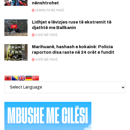
nënshtrohet
19 MINUTA MË PARË
Lidhjet e lëvizjes ruse të ekstremit të
djathtë me Ballkanin
2 ORË MË PARË
Marihuanë, hashash e kokainë: Policia
raporton disa raste në 24 orët e fundit
4 ORË MË PARË