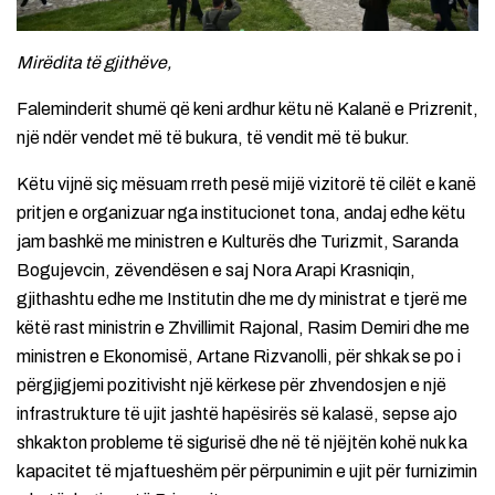
Mirëdita të gjithëve,
Faleminderit shumë që keni ardhur këtu në Kalanë e Prizrenit,
një ndër vendet më të bukura, të vendit më të bukur.
Këtu vijnë siç mësuam rreth pesë mijë vizitorë të cilët e kanë
pritjen e organizuar nga institucionet tona, andaj edhe këtu
jam bashkë me ministren e Kulturës dhe Turizmit, Saranda
Bogujevcin, zëvendësen e saj Nora Arapi Krasniqin,
gjithashtu edhe me Institutin dhe me dy ministrat e tjerë me
këtë rast ministrin e Zhvillimit Rajonal, Rasim Demiri dhe me
ministren e Ekonomisë, Artane Rizvanolli, për shkak se po i
përgjigjemi pozitivisht një kërkese për zhvendosjen e një
infrastrukture të ujit jashtë hapësirës së kalasë, sepse ajo
shkakton probleme të sigurisë dhe në të njëjtën kohë nuk ka
kapacitet të mjaftueshëm për përpunimin e ujit për furnizimin