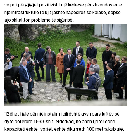
se po i përgjigjet pozitivisht një kërkese për zhvendosjen e
një infrastrukture të ujit jashtë hapësirës së kalasë, sepse
ajo shkakton probleme të sigurisë.
“Bëhet fjalë për një instalim i cili është qysh para luftës së
dytë botërore 1939-shit. Ndërkaq, në anën tjetër edhe
kapaciteti është i vogël, është diku rreth 480 metra kub ujë,