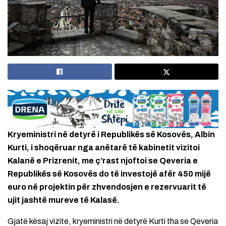
Kryeministri në detyrë i Republikës së Kosovës, Albin
Kurti, i shoqëruar nga anëtarë të kabinetit vizitoi
Kalanë e Prizrenit, me ç’rast njoftoi se Qeveria e
Republikës së Kosovës do të investojë afër 450 mijë
euro në projektin për zhvendosjen e rezervuarit të
ujit jashtë mureve të Kalasë.
Gjatë kësaj vizite, kryeministri në detyrë Kurti tha se Qeveria