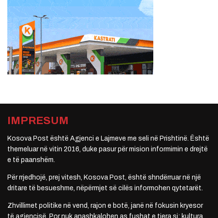
IMPRESUM
Kosova Post është Agjenci e Lajmeve me seli në Prishtinë. Është
themeluar në vitin 2016, duke pasur për mision informimin e drejtë
e të paanshëm.
Për rrjedhojë, prej vitesh, Kosova Post, është shndërruar në një
dritare të besueshme, nëpërmjet së cilës informohen qytetarët.
Zhvillimet politike në vend, rajon e botë, janë në fokusin kryesor
të agjencisë. Por nuk anashkalohen as fushat e tjera si: kultura,