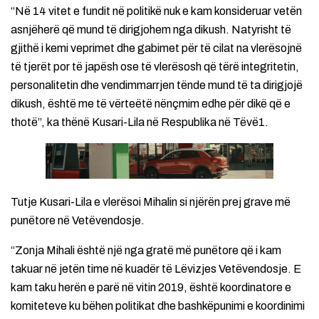
“Në 14 vitet e fundit në politikë nuk e kam konsideruar vetën
asnjëherë që mund të dirigjohem nga dikush. Natyrisht të
gjithë i kemi veprimet dhe gabimet për të cilat na vlerësojnë
të tjerët por të japësh ose të vlerësosh që tërë integritetin,
personalitetin dhe vendimmarrjen tënde mund të ta dirigjojë
dikush, është me të vërteëtë nënçmim edhe për dikë që e
thotë”, ka thënë Kusari-Lila në Respublika në Tëvë1.
Tutje Kusari-Lila e vlerësoi Mihalin si njërën prej grave më
punëtore në Vetëvendosje.
“Zonja Mihali është një nga gratë më punëtore që i kam
takuar në jetën time në kuadër të Lëvizjes Vetëvendosje. E
kam taku herën e parë në vitin 2019, është koordinatore e
komiteteve ku bëhen politikat dhe bashkëpunimi e koordinimi