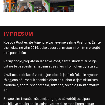
IMPRESUM
Kosova Post është Agjenci e Lajmeve me seli në Prishtinë. Është
themeluar në vitin 2016, duke pasur për mision informimin e drejtë
e të paanshëm.
Për rrjedhojë, prej vitesh, Kosova Post, është shndërruar në një
dritare të besueshme, nëpërmjet së cilës informohen qytetarët.
Zhvillimet politike në vend, rajon e botë, janë në fokusin kryesor
të agjencisë. Por nuk anashkalohen as fushat e tjera si: kultura,
ekonomia, sporti, shëndetësia, shkenca, teknologjia informative
etj.
Emancipimi i masës, nëpërmjet ngritjes së vetëdijes, sipas
politikave redaksionale, arrihet vetëm duke mos i konsideruar