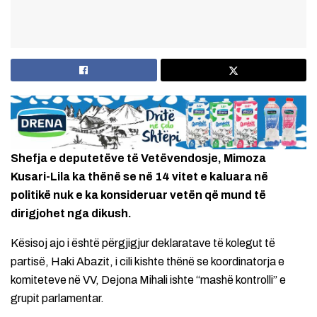
Shefja e deputetëve të Vetëvendosje, Mimoza
Kusari-Lila ka thënë se në 14 vitet e kaluara në
politikë nuk e ka konsideruar vetën që mund të
dirigjohet nga dikush.
Kësisoj ajo i është përgjigjur deklaratave të kolegut të
partisë, Haki Abazit, i cili kishte thënë se koordinatorja e
komiteteve në VV, Dejona Mihali ishte “mashë kontrolli” e
grupit parlamentar.