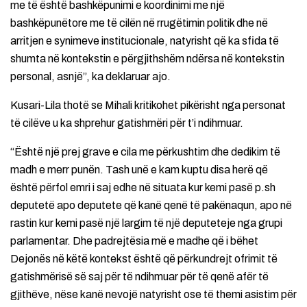
me të është bashkëpunimi e koordinimi me një
bashkëpunëtore me të cilën në rrugëtimin politik dhe në
arritjen e synimeve institucionale, natyrisht që ka sfida të
shumta në kontekstin e përgjithshëm ndërsa në kontekstin
personal, asnjë”, ka deklaruar ajo.
Kusari-Lila thotë se Mihali kritikohet pikërisht nga personat
të cilëve u ka shprehur gatishmëri për t’i ndihmuar.
“Është një prej grave e cila me përkushtim dhe dedikim të
madh e merr punën. Tash unë e kam kuptu disa herë që
është përfol emri i saj edhe në situata kur kemi pasë p.sh
deputetë apo deputete që kanë qenë të pakënaqun, apo në
rastin kur kemi pasë një largim të një deputeteje nga grupi
parlamentar. Dhe padrejtësia më e madhe që i bëhet
Dejonës në këtë kontekst është që përkundrejt ofrimit të
gatishmërisë së saj për të ndihmuar për të qenë afër të
gjithëve, nëse kanë nevojë natyrisht ose të themi asistim për