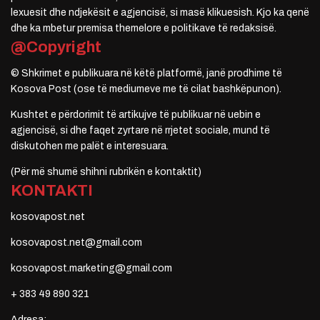
lexuesit dhe ndjekësit e agjencisë, si masë klikuesish. Kjo ka qenë
dhe ka mbetur premisa themelore e politikave të redaksisë.
@Copyright
© Shkrimet e publikuara në këtë platformë, janë prodhime të
Kosova Post (ose të mediumeve me të cilat bashkëpunon).
Kushtet e përdorimit të artikujve të publikuar në uebin e
agjencisë, si dhe faqet zyrtare në rrjetet sociale, mund të
diskutohen me palët e interesuara.
(Për më shumë shihni rubrikën e kontaktit)
KONTAKTI
kosovapost.net
kosovapost.net@gmail.com
kosovapost.marketing@gmail.com
+ 383 49 890 321
Adresa: