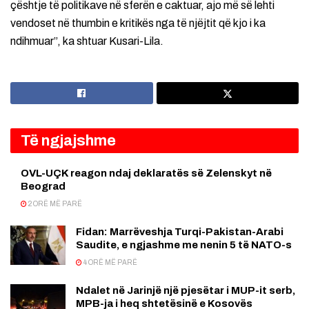
çështje të politikave në sferën e caktuar, ajo më së lehti
vendoset në thumbin e kritikës nga të njëjtit që kjo i ka
ndihmuar”, ka shtuar Kusari-Lila.
Të ngjajshme
OVL-UÇK reagon ndaj deklaratës së Zelenskyt në
Beograd
2 ORË MË PARË
Fidan: Marrëveshja Turqi-Pakistan-Arabi
Saudite, e ngjashme me nenin 5 të NATO-s
4 ORË MË PARË
Ndalet në Jarinjë një pjesëtar i MUP-it serb,
MPB-ja i heq shtetësinë e Kosovës