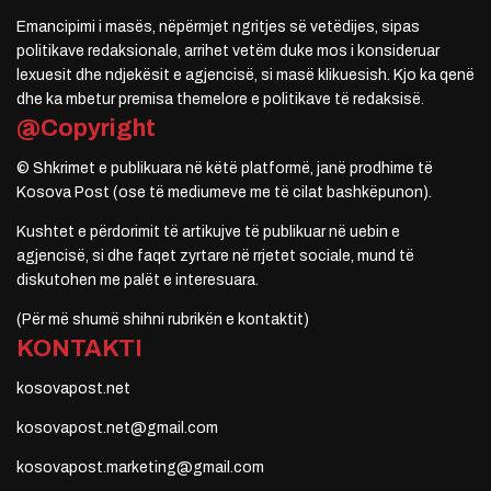
Emancipimi i masës, nëpërmjet ngritjes së vetëdijes, sipas
politikave redaksionale, arrihet vetëm duke mos i konsideruar
lexuesit dhe ndjekësit e agjencisë, si masë klikuesish. Kjo ka qenë
dhe ka mbetur premisa themelore e politikave të redaksisë.
@Copyright
© Shkrimet e publikuara në këtë platformë, janë prodhime të
Kosova Post (ose të mediumeve me të cilat bashkëpunon).
Kushtet e përdorimit të artikujve të publikuar në uebin e
agjencisë, si dhe faqet zyrtare në rrjetet sociale, mund të
diskutohen me palët e interesuara.
(Për më shumë shihni rubrikën e kontaktit)
KONTAKTI
kosovapost.net
kosovapost.net@gmail.com
kosovapost.marketing@gmail.com