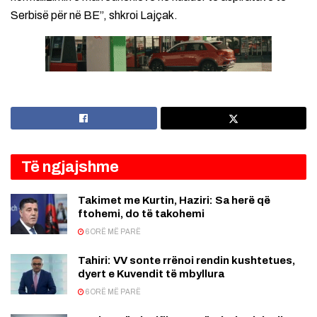
Serbisë për në BE”, shkroi Lajçak.
Të ngjajshme
Takimet me Kurtin, Haziri: Sa herë që
ftohemi, do të takohemi
6 ORË MË PARË
Tahiri: VV sonte rrënoi rendin kushtetues,
dyert e Kuvendit të mbyllura
6 ORË MË PARË