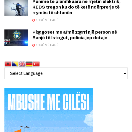
Punime të planifikuara në rrjetin elektrik,
KEDS tregon ku do të ketë ndërprerje të
rrymës të shtunën
7 ORË MË PARË
Pl@goset me aŕmë z@rri një person në
Banjë të Istogut, policia jep detaje
7 ORË MË PARË