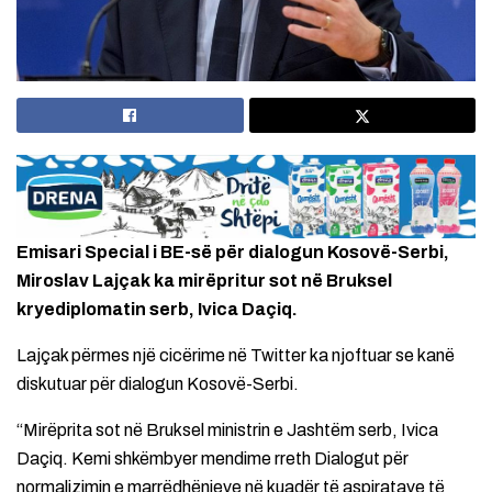
Emisari Special i BE-së për dialogun Kosovë-Serbi,
Miroslav Lajçak ka mirëpritur sot në Bruksel
kryediplomatin serb, Ivica Daçiq.
Lajçak përmes një cicërime në Twitter ka njoftuar se kanë
diskutuar për dialogun Kosovë-Serbi.
“Mirëprita sot në Bruksel ministrin e Jashtëm serb, Ivica
Daçiq. Kemi shkëmbyer mendime rreth Dialogut për
normalizimin e marrëdhënieve në kuadër të aspiratave të