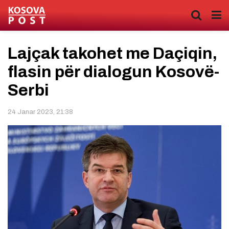
​Lajçak takohet me Daçiqin,
flasin për dialogun Kosovë-
Serbi
24 Janar 2023, 21:38