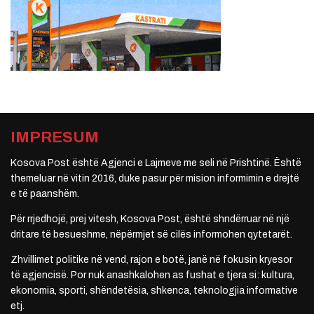
IMPRESUM
Kosova Post është Agjenci e Lajmeve me seli në Prishtinë. Është
themeluar në vitin 2016, duke pasur për mision informimin e drejtë
e të paanshëm.
Për rrjedhojë, prej vitesh, Kosova Post, është shndërruar në një
dritare të besueshme, nëpërmjet së cilës informohen qytetarët.
Zhvillimet politike në vend, rajon e botë, janë në fokusin kryesor
të agjencisë. Por nuk anashkalohen as fushat e tjera si: kultura,
ekonomia, sporti, shëndetësia, shkenca, teknologjia informative
etj.