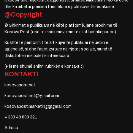
lexuesit dhe ndjekësit e agjencisë, si masë klikuesish. Kjo ka qenë
dhe ka mbetur premisa themelore e politikave të redaksisë.
@Copyright
© Shkrimet e publikuara në këtë platformë, janë prodhime të
Kosova Post (ose të mediumeve me të cilat bashkëpunon).
Kushtet e përdorimit të artikujve të publikuar në uebin e
agjencisë, si dhe faqet zyrtare në rrjetet sociale, mund të
diskutohen me palët e interesuara.
(Për më shumë shihni rubrikën e kontaktit)
KONTAKTI
kosovapost.net
kosovapost.net@gmail.com
kosovapost.marketing@gmail.com
+ 383 49 890 321
Adresa: