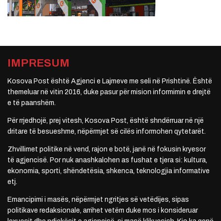
IMPRESUM
Kosova Post është Agjenci e Lajmeve me seli në Prishtinë. Është
themeluar në vitin 2016, duke pasur për mision informimin e drejtë
e të paanshëm.
Për rrjedhojë, prej vitesh, Kosova Post, është shndërruar në një
dritare të besueshme, nëpërmjet së cilës informohen qytetarët.
Zhvillimet politike në vend, rajon e botë, janë në fokusin kryesor
të agjencisë. Por nuk anashkalohen as fushat e tjera si: kultura,
ekonomia, sporti, shëndetësia, shkenca, teknologjia informative
etj.
Emancipimi i masës, nëpërmjet ngritjes së vetëdijes, sipas
politikave redaksionale, arrihet vetëm duke mos i konsideruar