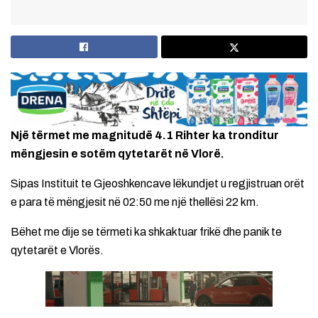
Një tërmet me magnitudë 4.1 Rihter ka tronditur
mëngjesin e sotëm qytetarët në Vlorë.
Sipas Instituit te Gjeoshkencave lëkundjet u regjistruan orët
e para të mëngjesit në 02:50 me një thellësi 22 km.
Bëhet me dije se tërmeti ka shkaktuar frikë dhe panik te
qytetarët e Vlorës.