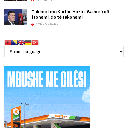
2 ORË MË PARË
Takimet me Kurtin, Haziri: Sa herë që
ftohemi, do të takohemi
11 ORË MË PARË