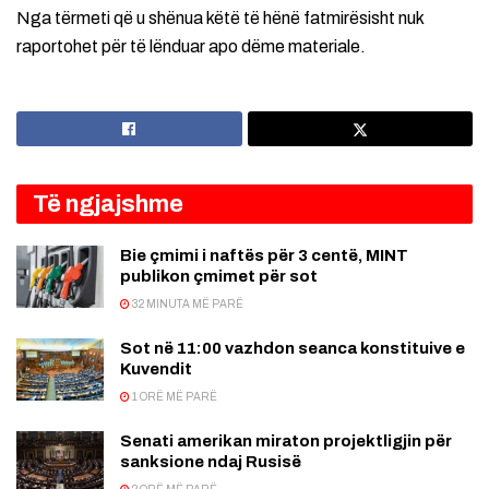
Nga tërmeti që u shënua këtë të hënë fatmirësisht nuk
raportohet për të lënduar apo dëme materiale.
Të ngjajshme
Bie çmimi i naftës për 3 centë, MINT
publikon çmimet për sot
32 MINUTA MË PARË
Sot në 11:00 vazhdon seanca konstituive e
Kuvendit
1 ORË MË PARË
Senati amerikan miraton projektligjin për
sanksione ndaj Rusisë