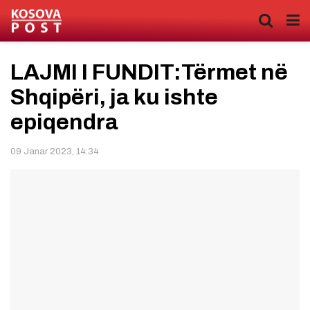
LAJMI I FUNDIT:Tërmet në
Shqipëri, ja ku ishte
epiqendra
09 Janar 2023, 14:34