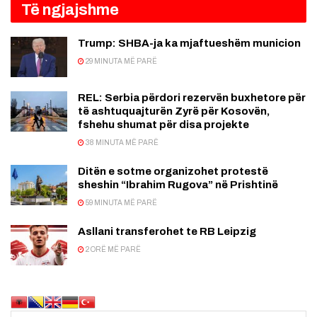
Të ngjajshme
Trump: SHBA-ja ka mjaftueshëm municion
29 MINUTA MË PARË
REL: Serbia përdori rezervën buxhetore për
të ashtuquajturën Zyrë për Kosovën,
fshehu shumat për disa projekte
38 MINUTA MË PARË
Ditën e sotme organizohet protestë
sheshin “Ibrahim Rugova” në Prishtinë
59 MINUTA MË PARË
Asllani transferohet te RB Leipzig
2 ORË MË PARË