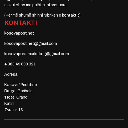
diskutohen me palët e interesuara.
(Për më shumë shihni rubrikën e kontaktit)
KONTAKTI
kosovapost.net
kosovapost.net@gmail.com
kosovapost.marketing@gmail.com
+ 383 49 890 321
Adresa:
Kosovë/ Prishtinë
Rruga: Garibaldi;
‘Hotel Grand’;
Kati II
Zyra nr. 13