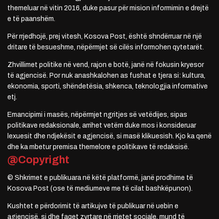
themeluar në vitin 2016, duke pasur për mision informimin e drejtë
e të paanshëm.
Për rrjedhojë, prej vitesh, Kosova Post, është shndërruar në një
dritare të besueshme, nëpërmjet së cilës informohen qytetarët.
Zhvillimet politike në vend, rajon e botë, janë në fokusin kryesor
të agjencisë. Por nuk anashkalohen as fushat e tjera si: kultura,
ekonomia, sporti, shëndetësia, shkenca, teknologjia informative
etj.
Emancipimi i masës, nëpërmjet ngritjes së vetëdijes, sipas
politikave redaksionale, arrihet vetëm duke mos i konsideruar
lexuesit dhe ndjekësit e agjencisë, si masë klikuesish. Kjo ka qenë
dhe ka mbetur premisa themelore e politikave të redaksisë.
@Copyright
© Shkrimet e publikuara në këtë platformë, janë prodhime të
Kosova Post (ose të mediumeve me të cilat bashkëpunon).
Kushtet e përdorimit të artikujve të publikuar në uebin e
agjencisë, si dhe faqet zyrtare në rrjetet sociale, mund të