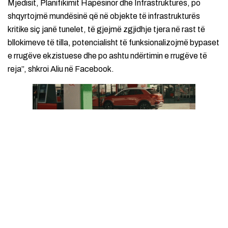
Mjedisit, Planifikimit Hapësinor dhe Infrastrukturës, po
shqyrtojmë mundësinë që në objekte të infrastrukturës
kritike siç janë tunelet, të gjejmë zgjidhje tjera në rast të
bllokimeve të tilla, potencialisht të funksionalizojmë bypaset
e rrugëve ekzistuese dhe po ashtu ndërtimin e rrugëve të
reja”, shkroi Aliu në Facebook.