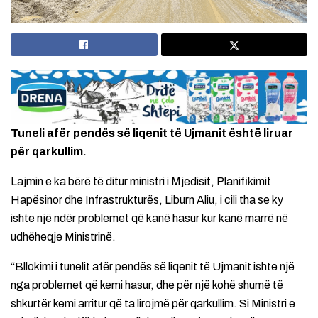
Tuneli afër pendës së liqenit të Ujmanit është liruar
për qarkullim.
Lajmin e ka bërë të ditur ministri i Mjedisit, Planifikimit
Hapësinor dhe Infrastrukturës, Liburn Aliu, i cili tha se ky
ishte një ndër problemet që kanë hasur kur kanë marrë në
udhëheqje Ministrinë.
“Bllokimi i tunelit afër pendës së liqenit të Ujmanit ishte një
nga problemet që kemi hasur, dhe për një kohë shumë të
shkurtër kemi arritur që ta lirojmë për qarkullim. Si Ministri e