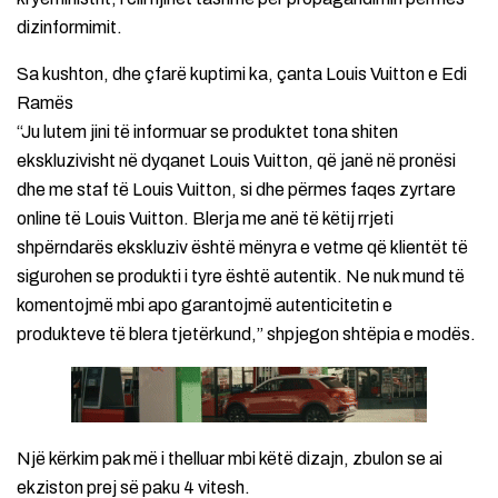
dizinformimit.
Sa kushton, dhe çfarë kuptimi ka, çanta Louis Vuitton e Edi
Ramës
“Ju lutem jini të informuar se produktet tona shiten
ekskluzivisht në dyqanet Louis Vuitton, që janë në pronësi
dhe me staf të Louis Vuitton, si dhe përmes faqes zyrtare
online të Louis Vuitton. Blerja me anë të këtij rrjeti
shpërndarës ekskluziv është mënyra e vetme që klientët të
sigurohen se produkti i tyre është autentik. Ne nuk mund të
komentojmë mbi apo garantojmë autenticitetin e
produkteve të blera tjetërkund,” shpjegon shtëpia e modës.
Një kërkim pak më i thelluar mbi këtë dizajn, zbulon se ai
ekziston prej së paku 4 vitesh.