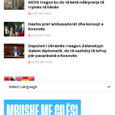
KEDS tregon ku do të ketë ndërprerje të
rrymës të hënën
9 ORË MË PARË
Haxhiu pret ambasadorët dhe konsujt e
Kosovës
9 ORË MË PARË
Deputeti i Ukrainës i reagon Zelenskyyt:
Gabim diplomatik, do të vazhdoj të luftoj
për pavarësinë e Kosovës
10 ORË MË PARË