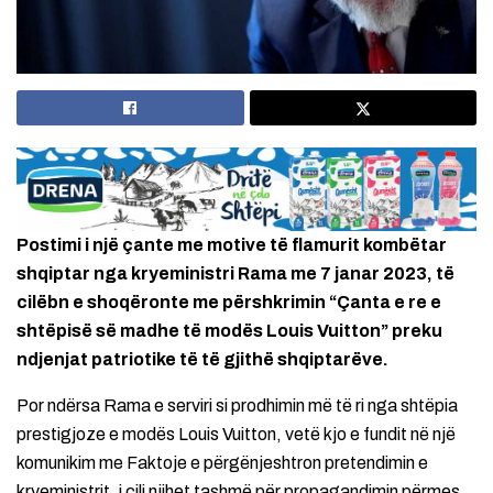
Postimi i një çante me motive të flamurit kombëtar
shqiptar nga kryeministri Rama me 7 janar 2023, të
cilëbn e shoqëronte me përshkrimin “Çanta e re e
shtëpisë së madhe të modës Louis Vuitton” preku
ndjenjat patriotike të të gjithë shqiptarëve.
Por ndërsa Rama e serviri si prodhimin më të ri nga shtëpia
prestigjoze e modës Louis Vuitton, vetë kjo e fundit në një
komunikim me Faktoje e përgënjeshtron pretendimin e
kryeministrit, i cili njihet tashmë për propagandimin përmes