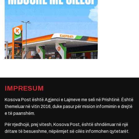
IMPRESUM
Kosova Post është Agjenci e Lajmeve me seli në Prishtinë. Është
themeluar në vitin 2016, duke pasur për mision informimin e drejtë
e të paanshëm.
Për rrjedhojë, prej vitesh, Kosova Post, është shndërruar në një
dritare të besueshme, nëpërmjet së cilës informohen qytetarët.