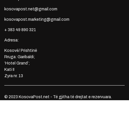
kosovapost.net@gmail.com
kosovapost.marketing@gmail.com
+ 383 49 890 321
Adresa:
Kosovë/ Prishtinë
Rruga: Garibaldi;
‘Hotel Grand’;
Kati II
Zyra nr. 13
© 2023 KosovaPost.net - Të gjitha të drejtat e rezervuara.