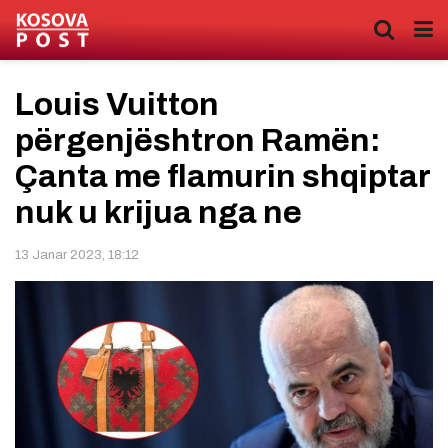
Louis Vuitton
përgenjështron Ramën:
Çanta me flamurin shqiptar
nuk u krijua nga ne
13 Janar 2023, 18:12