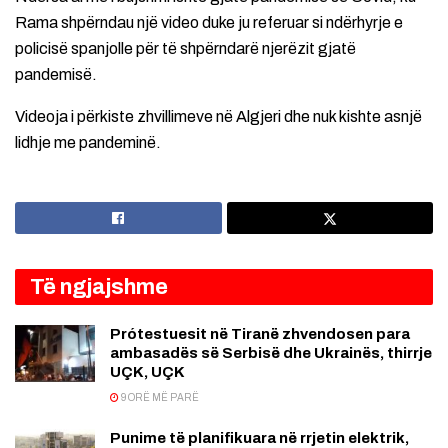
Rama shpërndau një video duke ju referuar si ndërhyrje e
policisë spanjolle për të shpërndarë njerëzit gjatë
pandemisë.
Videoja i përkiste zhvillimeve në Algjeri dhe nuk kishte asnjë
lidhje me pandeminë.
Të ngjajshme
Prótestuesit në Tiranë zhvendosen para
ambasadës së Serbisë dhe Ukrainës, thirrje
UÇK, UÇK
9 ORË MË PARË
Punime të planifikuara në rrjetin elektrik,