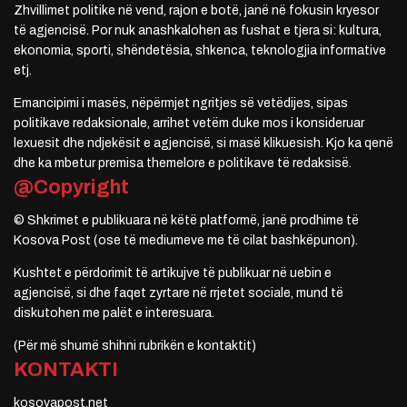
Zhvillimet politike në vend, rajon e botë, janë në fokusin kryesor
të agjencisë. Por nuk anashkalohen as fushat e tjera si: kultura,
ekonomia, sporti, shëndetësia, shkenca, teknologjia informative
etj.
Emancipimi i masës, nëpërmjet ngritjes së vetëdijes, sipas
politikave redaksionale, arrihet vetëm duke mos i konsideruar
lexuesit dhe ndjekësit e agjencisë, si masë klikuesish. Kjo ka qenë
dhe ka mbetur premisa themelore e politikave të redaksisë.
@Copyright
© Shkrimet e publikuara në këtë platformë, janë prodhime të
Kosova Post (ose të mediumeve me të cilat bashkëpunon).
Kushtet e përdorimit të artikujve të publikuar në uebin e
agjencisë, si dhe faqet zyrtare në rrjetet sociale, mund të
diskutohen me palët e interesuara.
(Për më shumë shihni rubrikën e kontaktit)
KONTAKTI
kosovapost.net