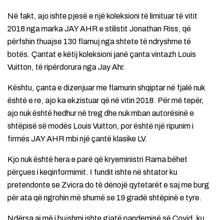
Në fakt, ajo ishte pjesë e një koleksioni të limituar të vitit
2018 nga marka JAY AHR e stilistit Jonathan Riss, që
përfshin thuajse 130 flamuj nga shtete të ndryshme të
botës. Çantat e këtij koleksioni janë çanta vintazh Louis
Vuitton, të ripërdorura nga Jay Ahr.
Kështu, çanta e dizenjuar me flamurin shqiptar në fjalë nuk
është e re, ajo ka ekzistuar që në vitin 2018. Për më tepër,
ajo nuk është hedhur në treg dhe nuk mban autorësinë e
shtëpisë së modës Louis Vuitton, por është një ripunim i
firmës JAY AHR mbi një çantë klasike LV.
Kjo nuk është hera e parë që kryeministri Rama bëhet
përçues i keqinformimit. I fundit ishte në shtator ku
pretendonte se Zvicra do të dënojë qytetarët e saj me burg
për ata që ngrohin më shumë se 19 gradë shtëpinë e tyre.
Ndërsa ai më i bujshmi ishte gjatë pandemisë së Covid, ku