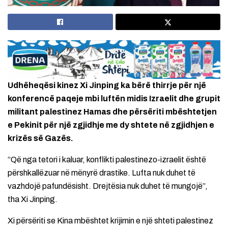
Udhëheqësi kinez Xi Jinping ka bërë thirrje për një
konferencë paqeje mbi luftën midis Izraelit dhe grupit
militant palestinez Hamas dhe përsëriti mbështetjen
e Pekinit për një zgjidhje me dy shtete në zgjidhjen e
krizës së Gazës.
“Që nga tetori i kaluar, konflikti palestinezo-izraelit është
përshkallëzuar në mënyrë drastike. Lufta nuk duhet të
vazhdojë pafundësisht. Drejtësia nuk duhet të mungojë”,
tha Xi Jinping.
Xi përsëriti se Kina mbështet krijimin e një shteti palestinez