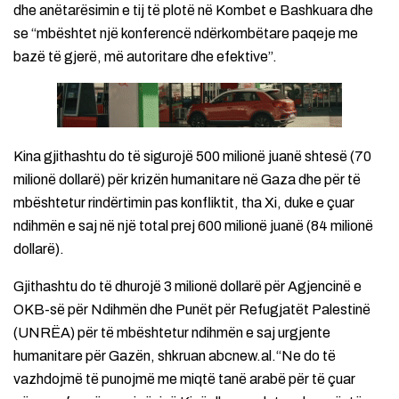
dhe anëtarësimin e tij të plotë në Kombet e Bashkuara dhe
se “mbështet një konferencë ndërkombëtare paqeje me
bazë të gjerë, më autoritare dhe efektive”.
Kina gjithashtu do të sigurojë 500 milionë juanë shtesë (70
milionë dollarë) për krizën humanitare në Gaza dhe për të
mbështetur rindërtimin pas konfliktit, tha Xi, duke e çuar
ndihmën e saj në një total prej 600 milionë juanë (84 milionë
dollarë).
Gjithashtu do të dhurojë 3 milionë dollarë për Agjencinë e
OKB-së për Ndihmën dhe Punët për Refugjatët Palestinë
(UNRËA) për të mbështetur ndihmën e saj urgjente
humanitare për Gazën, shkruan abcnew.al.“Ne do të
vazhdojmë të punojmë me miqtë tanë arabë për të çuar