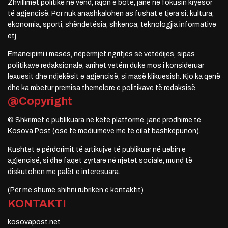
Zhvillimet politike në vend, rajon e botë, janë në fokusin kryesor
të agjencisë. Por nuk anashkalohen as fushat e tjera si: kultura,
ekonomia, sporti, shëndetësia, shkenca, teknologjia informative
etj.
Emancipimi i masës, nëpërmjet ngritjes së vetëdijes, sipas
politikave redaksionale, arrihet vetëm duke mos i konsideruar
lexuesit dhe ndjekësit e agjencisë, si masë klikuesish. Kjo ka qenë
dhe ka mbetur premisa themelore e politikave të redaksisë.
@Copyright
© Shkrimet e publikuara në këtë platformë, janë prodhime të
Kosova Post (ose të mediumeve me të cilat bashkëpunon).
Kushtet e përdorimit të artikujve të publikuar në uebin e
agjencisë, si dhe faqet zyrtare në rrjetet sociale, mund të
diskutohen me palët e interesuara.
(Për më shumë shihni rubrikën e kontaktit)
KONTAKTI
kosovapost.net