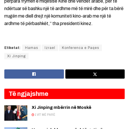
përpara frymën e miqësisë Kinë dhe vendet arabe, për të
ndërtuar së bashku një të ardhme më të mirë dhe për ta bërë
rrugën me diell drejt një komuniteti kino-arab me një të
ardhme të përbashkët,” tha presidenti kinez.
Etiketat:
Hamas
Izrael
Konferenca e Paqes
Xi Jinping
Të ngjajshme
Xi Jinping mbërrin në Moskë
1 VIT MË PARË