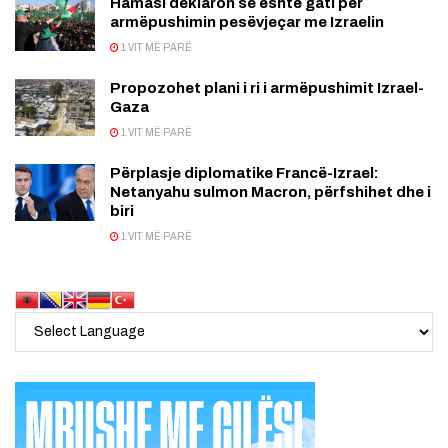
Hamasi deklaron se është gati për
armëpushimin pesëvjeçar me Izraelin
1 VIT MË PARË
Propozohet plani i ri i armëpushimit Izrael-
Gaza
1 VIT MË PARË
Përplasje diplomatike Francë-Izrael:
Netanyahu sulmon Macron, përfshihet dhe i
biri
1 VIT MË PARË