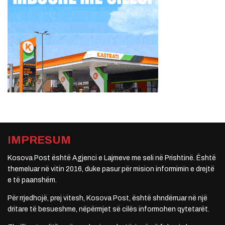
IMPRESUM
Kosova Post është Agjenci e Lajmeve me seli në Prishtinë. Është
themeluar në vitin 2016, duke pasur për mision informimin e drejtë
e të paanshëm.
Për rrjedhojë, prej vitesh, Kosova Post, është shndërruar në një
dritare të besueshme, nëpërmjet së cilës informohen qytetarët.